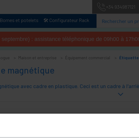
+34 934987121
Bornes et potelets
🛠️ Configurateur Rack
u 4 septembre) : assistance téléphonique de 09h00 à 17
logue
Maison et entreprise
Équipement commercial
Étiquett
te magnétique