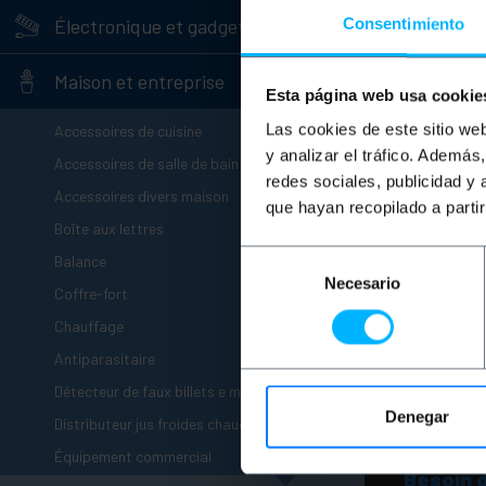
+
Électronique et gadgets
Consentimiento
-
Maison et entreprise
Esta página web usa cookie
+
Las cookies de este sitio we
Accessoires de cuisine
y analizar el tráfico. Ademá
+
Accessoires de salle de bain
redes sociales, publicidad y
+
Accessoires divers maison
que hayan recopilado a parti
+
Boîte aux lettres
+
Selección
Balance
Necesario
de
+
Coffre-fort
consentimiento
+
Chauffage
+
Antiparasitaire
+
Détecteur de faux billets e monnaie
Denegar
+
Distributeur jus froides chaudes
-
Équipement commercial
Besoin 