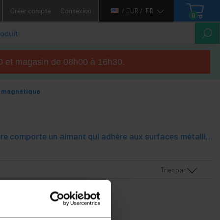
Créer compte
Connexion
/ EUR /
FR
0
h00 et magasin de 08h00 à 16h30.
e magnétique
étiquette magnétique avec cadre en plastique. Ceci est un cadre à l'arrière comporte un aimant qui adhère aux surfaces métalliques. La face avant est protégée cadre en plastique et fenêtre transparente. Le signe est inséré à l'intérieur du cadre, entre la surface arrière et la surface frontale transparente.
Trier par