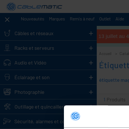
Nouveautés
Marques
Remis à neuf
Outlet
Aide
+
Câbles et réseaux
Horaires d'été (du 13 juillet a
+
Racks et serveurs
Accueil
Cata
+
Audio et Vidéo
Étiquet
+
Éclairage et son
+
Photographie
1
Produits
+
Outillage et quincaillerie
+
Sécurité, alarmes et contrôle