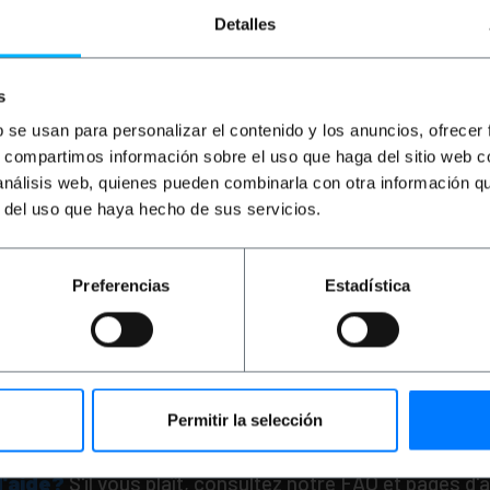
Detalles
s
b se usan para personalizar el contenido y los anuncios, ofrecer
s, compartimos información sobre el uso que haga del sitio web 
 análisis web, quienes pueden combinarla con otra información q
PRIMEMATIK
Étiquette
magnétique avec cadre
r del uso que haya hecho de sus servicios.
et aimant signe 220x1
mm
PVP
PVD
Preferencias
Estadística
1,56
€
1,34
1,56
€
VAT inc.
Livraison immédiate
REF:
Quantité
Permitir la selección
d'aide?
S'il vous plaît, consultez notre FAQ et pages d'a