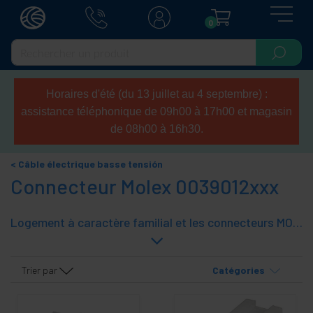
0
Horaires d'été (du 13 juillet au 4 septembre) :
assistance téléphonique de 09h00 à 17h00 et magasin
de 08h00 à 16h30.
Câble électrique basse tensión
Connecteur Molex 0039012xxx
Logement à caractère familial et les connecteurs MOLEX avec le fabricant références 0039012xxx. C'est les connecteurs classiques MOLEX ayant 2 N lignes de repères de chaque ligne, où N peut être 1 à 12. Utilisé pour la connexion à l'alimentation carte mère.
Trier par
Catégories