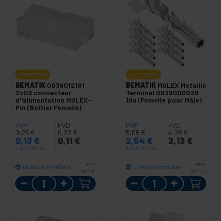
OUTLET
50%
OUTLET
50%
BEMATIK
0039012181
BEMATIK
MOLEX Metallic
2x09 connecteur
Terminal 0039000039
d"alimentation MOLEX-
10u (Femelle pour Mâle)
Pin (Boîtier Femelle)
PVP
PVD
PVP
PVD
0,25
€
0,22
€
5,08
€
4,26
€
0,13
€
0,11
€
2,54
€
2,13
€
0,13
€
VAT inc.
2,54
€
VAT inc.
REF:
REF:
Livraison immédiate
Livraison immédiate
MX029
MX042
Quantité
Quantité