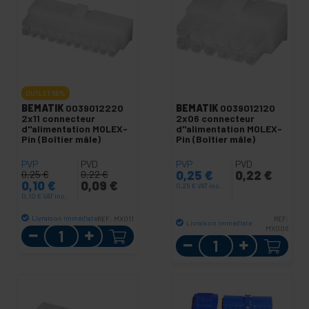
OUTLET
60%
BEMATIK
0039012220
BEMATIK
0039012120
2x11 connecteur
2x06 connecteur
d"alimentation MOLEX-
d"alimentation MOLEX-
Pin (Boîtier mâle)
Pin (Boîtier mâle)
PVP
PVD
PVP
PVD
0,25
€
0,22
€
0,25
€
0,22
€
0,10
€
0,09
€
0,25
€
VAT inc.
0,10
€
VAT inc.
Livraison immédiate
REF:
MX011
REF:
Livraison immédiate
Quantité
MX006
Quantité