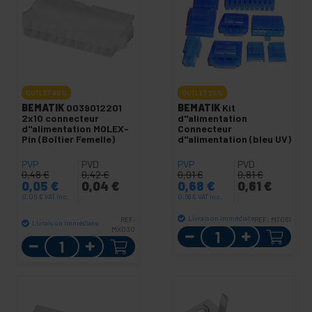
OUTLET
90%
OUTLET
25%
BEMATIK
0039012201
BEMATIK
Kit
2x10 connecteur
d"alimentation
d"alimentation MOLEX-
Connecteur
Pin (Boîtier Femelle)
d"alimentation (bleu UV)
PVP
PVD
PVP
PVD
0,48
€
0,42
€
0,91
€
0,81
€
0,05
€
0,04
€
0,68
€
0,61
€
0,05
€
VAT inc.
0,68
€
VAT inc.
Livraison immédiate
REF:
REF:
MT061
Livraison immédiate
MX030
Quantité
Quantité