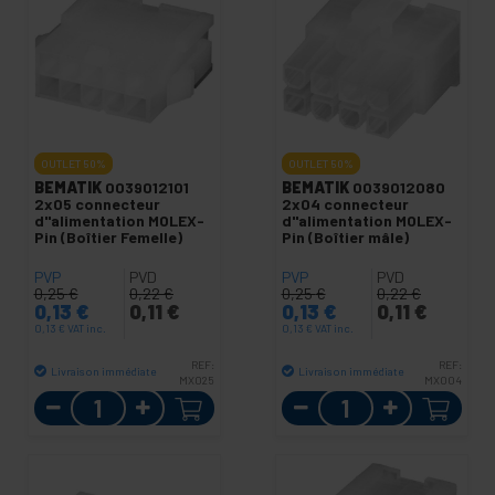
OUTLET
50%
OUTLET
50%
BEMATIK
0039012101
BEMATIK
0039012080
2x05 connecteur
2x04 connecteur
d"alimentation MOLEX-
d"alimentation MOLEX-
Pin (Boîtier Femelle)
Pin (Boîtier mâle)
PVP
PVD
PVP
PVD
0,25
€
0,22
€
0,25
€
0,22
€
0,13
€
0,11
€
0,13
€
0,11
€
0,13
€
VAT inc.
0,13
€
VAT inc.
REF:
REF:
Livraison immédiate
Livraison immédiate
MX025
MX004
Quantité
Quantité