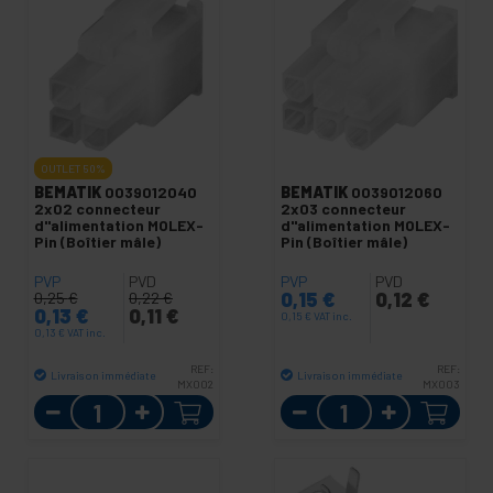
OUTLET
50%
BEMATIK
0039012040
BEMATIK
0039012060
2x02 connecteur
2x03 connecteur
d"alimentation MOLEX-
d"alimentation MOLEX-
Pin (Boîtier mâle)
Pin (Boîtier mâle)
PVP
PVD
PVP
PVD
0,15
€
0,12
€
0,25
€
0,22
€
0,13
€
0,11
€
0,15
€
VAT inc.
0,13
€
VAT inc.
REF:
REF:
Livraison immédiate
Livraison immédiate
MX002
MX003
Quantité
Quantité