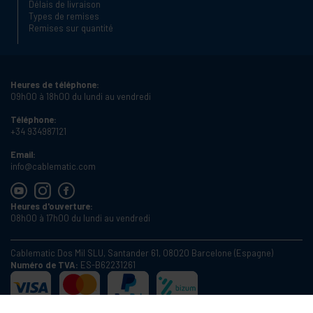
Délais de livraison
Types de remises
Remises sur quantité
Heures de téléphone:
09h00 à 18h00 du lundi au vendredi
Téléphone:
+34 934987121
Email:
info@cablematic.com
Heures d'ouverture:
08h00 à 17h00 du lundi au vendredi
Cablematic Dos Mil SLU, Santander 61, 08020 Barcelone (Espagne)
Numéro de TVA:
ES-B62231261