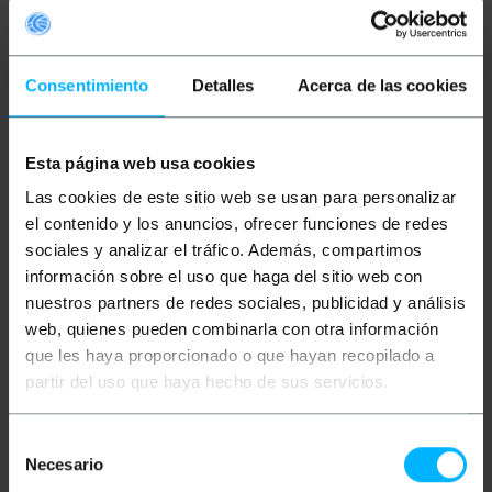
Consentimiento
Detalles
Acerca de las cookies
OUTLET
50%
OUTLET
50%
Esta página web usa cookies
BEMATIK
0039012161
BEMATIK
0039012221
2x08 connecteur
2x11 connecteur
Las cookies de este sitio web se usan para personalizar
d"alimentation MOLEX-
d"alimentation MOLEX-
el contenido y los anuncios, ofrecer funciones de redes
Pin (Boîtier Femelle)
Pin (Boîtier Femelle)
sociales y analizar el tráfico. Además, compartimos
PVP
PVD
PVP
PVD
información sobre el uso que haga del sitio web con
0,25
€
0,22
€
0,25
€
0,22
€
0,13
€
0,11
€
0,13
€
0,11
€
nuestros partners de redes sociales, publicidad y análisis
0,13
€
VAT inc.
0,13
€
VAT inc.
web, quienes pueden combinarla con otra información
que les haya proporcionado o que hayan recopilado a
REF:
REF:
Livraison immédiate
Livraison immédiate
MX028
MX031
partir del uso que haya hecho de sus servicios.
Quantité
Quantité
Selección
Necesario
de