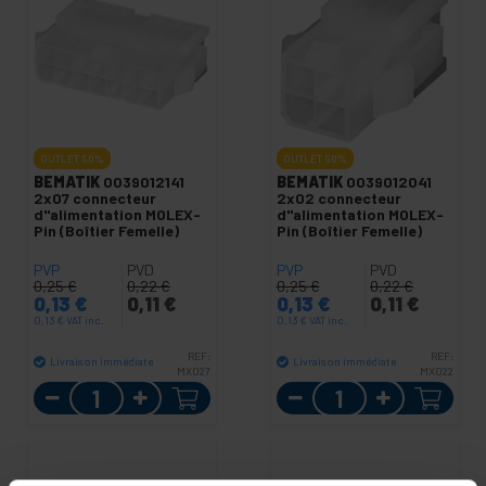
OUTLET
50%
OUTLET
50%
BEMATIK
0039012141
BEMATIK
0039012041
2x07 connecteur
2x02 connecteur
d"alimentation MOLEX-
d"alimentation MOLEX-
Pin (Boîtier Femelle)
Pin (Boîtier Femelle)
PVP
PVD
PVP
PVD
0,25
€
0,22
€
0,25
€
0,22
€
0,13
€
0,11
€
0,13
€
0,11
€
0,13
€
VAT inc.
0,13
€
VAT inc.
REF:
REF:
Livraison immédiate
Livraison immédiate
MX027
MX022
Quantité
Quantité