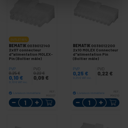
OUTLET
60%
BEMATIK
0039012140
BEMATIK
0039012200
2x07 connecteur
2x10 MOLEX Connecteur
d"alimentation MOLEX-
d"alimentation Pin
Pin (Boîtier mâle)
(Boîtier mâle)
PVP
PVD
PVP
PVD
0,25
€
0,22
€
0,25
€
0,22
€
0,10
€
0,09
€
0,25
€
VAT inc.
0,10
€
VAT inc.
REF:
REF:
Livraison immédiate
Livraison immédiate
MX007
MX010
Quantité
Quantité