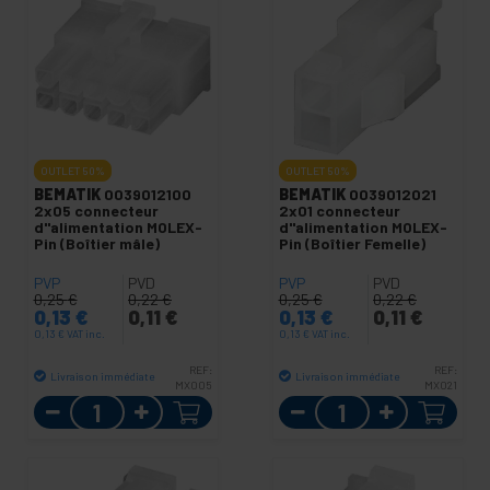
OUTLET
50%
OUTLET
50%
BEMATIK
0039012100
BEMATIK
0039012021
2x05 connecteur
2x01 connecteur
d"alimentation MOLEX-
d"alimentation MOLEX-
Pin (Boîtier mâle)
Pin (Boîtier Femelle)
PVP
PVD
PVP
PVD
0,25
€
0,22
€
0,25
€
0,22
€
0,13
€
0,11
€
0,13
€
0,11
€
0,13
€
VAT inc.
0,13
€
VAT inc.
REF:
REF:
Livraison immédiate
Livraison immédiate
MX005
MX021
Quantité
Quantité