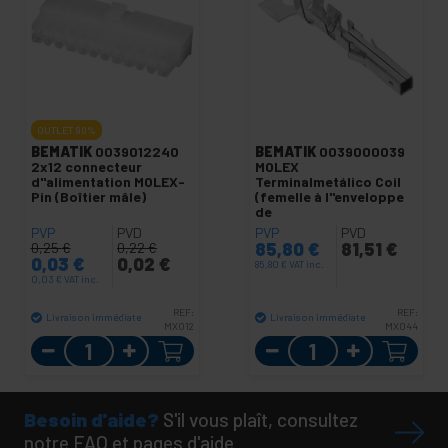
OUTLET
90%
BEMATIK
0039012240
BEMATIK
0039000039
2x12 connecteur
MOLEX
d"alimentation MOLEX-
Terminalmetálico Coil
Pin (Boîtier mâle)
(femelle à l"enveloppe
de
PVP
PVD
PVP
PVD
85,80
€
81,51
€
0,25
€
0,22
€
0,03
€
0,02
€
85,80
€
VAT inc.
0,03
€
VAT inc.
REF:
REF:
Livraison immédiate
Livraison immédiate
MX012
MX044
Quantité
Quantité
Besoin d'aide?
S'il vous plaît, consultez
notre FAQ et pages d'aide