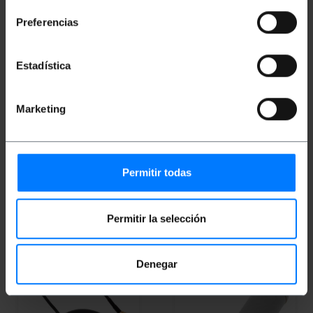
Preferencias
Estadística
OUTLET
75%
Marketing
BEMATIK
GPRS UMTS
BEMATIK
Modem
GSM WIFI antenne avec
GSM/GPRS voix (USB)
connecteur SMA
PVP
PVD
PVP
PVD
Permitir todas
187,46
€
159,82
€
4,00
€
3,52
€
1,00
€
0,88
€
187,46
€
VAT inc.
1,00
€
VAT inc.
Permitir la selección
Livraison immédiate
Livraison immédiate
REF:
GS021
REF:
GP021
Quantité
Quantité
Denegar