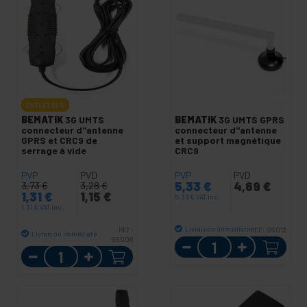
OUTLET
65%
BEMATIK
3G UMTS
BEMATIK
3G UMTS GPRS
connecteur d"antenne
connecteur d"antenne
GPRS et CRC9 de
et support magnétique
serrage à vide
CRC9
PVP
PVD
PVP
PVD
5,33
€
4,69
€
3,73
€
3,28
€
1,31
€
1,15
€
5,33
€
VAT inc.
1,31
€
VAT inc.
Livraison immédiate
REF:
REF:
GS012
Livraison immédiate
GS006
Quantité
Quantité