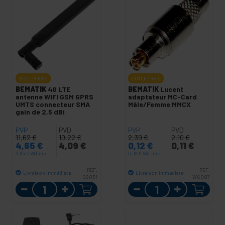
OUTLET
60%
OUTLET
95%
BEMATIK
4G LTE
BEMATIK
Lucent
antenne WIFI GSM GPRS
adaptateur MC-Card
UMTS connecteur SMA
Mâle/Femme MMCX
gain de 2,5 dBi
PVP
PVD
PVP
PVD
11,62
€
10,22
€
2,39
€
2,10
€
4,65
€
4,09
€
0,12
€
0,11
€
4,65
€
VAT inc.
0,12
€
VAT inc.
REF:
REF:
Livraison immédiate
Livraison immédiate
GS031
WG007
Quantité
Quantité