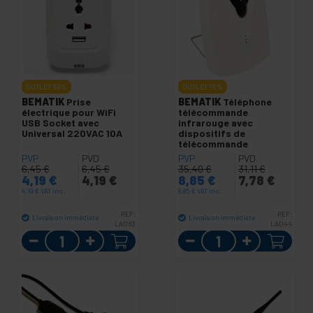
OUTLET
35%
OUTLET
75%
BEMATIK
Prise
BEMATIK
Téléphone
électrique pour WiFi
télécommande
USB Socket avec
infrarouge avec
Universal 220VAC 10A
dispositifs de
télécommande
PVP
PVD
PVP
PVD
6,45
€
6,45
€
35,40
€
31,11
€
4,19
€
4,19
€
8,85
€
7,78
€
4,19
€
VAT inc.
8,85
€
VAT inc.
REF:
REF:
Livraison immédiate
Livraison immédiate
LA063
LA044
Quantité
Quantité