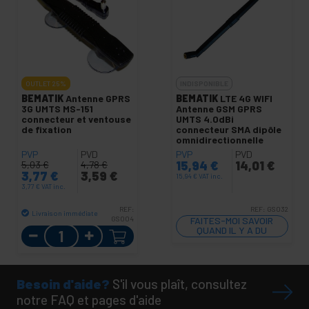
OUTLET
25%
INDISPONIBLE
BEMATIK
Antenne GPRS
BEMATIK
LTE 4G WIFI
3G UMTS MS-151
Antenne GSM GPRS
connecteur et ventouse
UMTS 4.0dBi
de fixation
connecteur SMA dipôle
omnidirectionnelle
PVP
PVD
PVP
PVD
15,94
€
14,01
€
5,03
€
4,78
€
3,77
€
3,59
€
15,94
€
VAT inc.
3,77
€
VAT inc.
REF:
REF:
GS032
Livraison immédiate
GS004
FAITES-MOI SAVOIR
Quantité
QUAND IL Y A DU
STOCK
Besoin d'aide?
S'il vous plaît, consultez
notre FAQ et pages d'aide