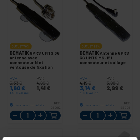
OUTLET
70%
OUTLET
25%
BEMATIK
GPRS UMTS 3G
BEMATIK
Antenne GPRS
antenne avec
3G UMTS MS-151
connecteur N et
connecteur et collage
ventouse de fixation
PVP
PVD
PVP
PVD
5,33
€
4,69
€
4,19
€
3,98
€
1,60
€
1,41
€
3,14
€
2,99
€
1,60
€
VAT inc.
3,14
€
VAT inc.
REF:
REF:
Livraison immédiate
Livraison immédiate
GS002
GS003
Quantité
Quantité