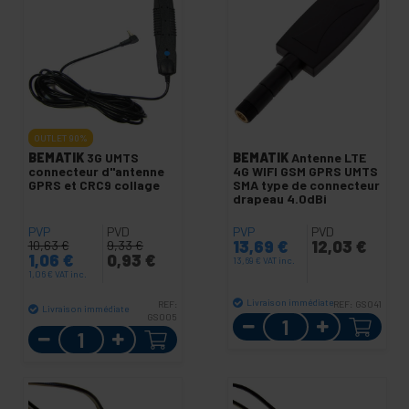
OUTLET
90%
BEMATIK
3G UMTS
BEMATIK
Antenne LTE
connecteur d"antenne
4G WIFI GSM GPRS UMTS
GPRS et CRC9 collage
SMA type de connecteur
drapeau 4.0dBi
PVP
PVD
PVP
PVD
13,69
€
12,03
€
10,63
€
9,33
€
1,06
€
0,93
€
13,69
€
VAT inc.
1,06
€
VAT inc.
Livraison immédiate
REF:
REF:
GS041
Livraison immédiate
GS005
Quantité
Quantité