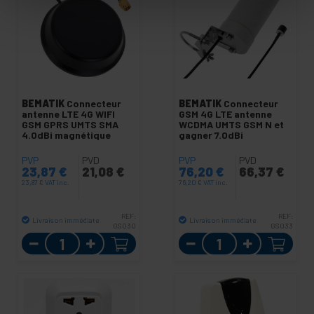
BEMATIK
Connecteur
BEMATIK
Connecteur
antenne LTE 4G WIFI
GSM 4G LTE antenne
GSM GPRS UMTS SMA
WCDMA UMTS GSM N et
4.0dBi magnétique
gagner 7.0dBi
PVP
PVD
PVP
PVD
23,87
€
21,08
€
76,20
€
66,37
€
23,87
€
VAT inc.
76,20
€
VAT inc.
REF:
REF:
Livraison immédiate
Livraison immédiate
GS030
GS033
Quantité
Quantité