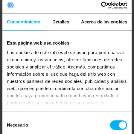
Consentimiento
Detalles
Acerca de las cookies
Esta página web usa cookies
OUTLET
60%
PRIMEMATIK
Location
BEMATIK
Connecteur
Las cookies de este sitio web se usan para personalizar
de voiture pour les
antenne LTE 4G WIFI
écrans LCD/TFT
GSM GPRS UMTS SMA
el contenido y los anuncios, ofrecer funciones de redes
(appuie-tête)
4.0dBi blanc
sociales y analizar el tráfico. Además, compartimos
información sobre el uso que haga del sitio web con
PVP
PVD
PVP
PVD
14,08
€
12,38
€
5,33
€
4,69
€
nuestros partners de redes sociales, publicidad y análisis
2,13
€
1,88
€
14,08
€
VAT inc.
web, quienes pueden combinarla con otra información
2,13
€
VAT inc.
que les haya proporcionado o que hayan recopilado a
Livraison immédiate
REF:
ST091
REF:
Livraison immédiate
partir del uso que haya hecho de sus servicios.
Quantité
GS042
Quantité
Selección
Necesario
de
consentimiento