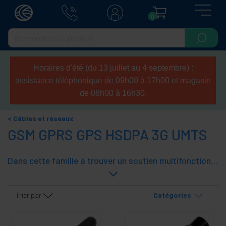
0
Horaires d'été (du 13 juillet au 4 septembre) :
assistance téléphonique de 09h00 à 17h00 et magasin
de 08h00 à 16h30.
Câbles et réseaux
GSM GPRS GPS HSDPA 3G UMTS
Dans cette famille á trouver un soutien multifonctions PDA, Smartphone, GPS, récepteur GPS, câbleGPS, antenne GPS, support universel pour PDA, Smartphone et GPS Accessoires pour la 3G, GSM et GPRS, GSM télécommande et une antenne pour la 3G UMTS et GPRS.
Trier par
Catégories