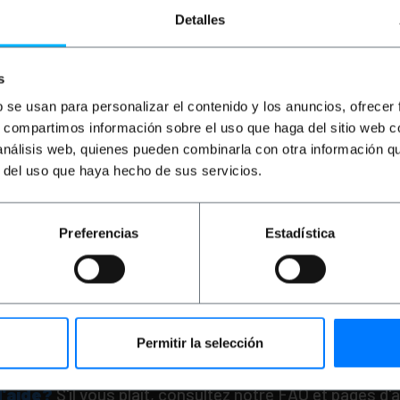
Detalles
s
b se usan para personalizar el contenido y los anuncios, ofrecer
s, compartimos información sobre el uso que haga del sitio web 
OUTLET
90%
 análisis web, quienes pueden combinarla con otra información q
BEMATIK
Câble compat
GN Netcom QD à GN N
r del uso que haya hecho de sus servicios.
QD
PVP
PVD
Preferencias
Estadística
5,06
€
4,34
€
0,51
€
0,43
0,51
€
VAT inc.
Livraison immédiate
REF:
Quantité
Permitir la selección
d'aide?
S'il vous plaît, consultez notre FAQ et pages d'a