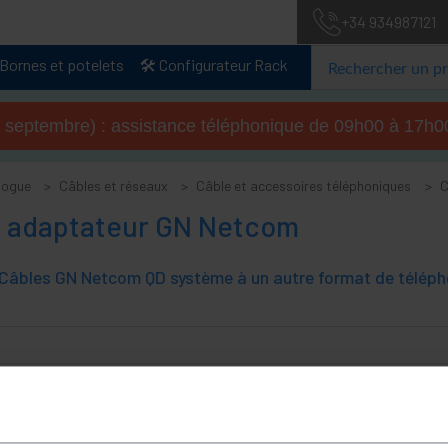
+34 934987121
Bornes et potelets
🛠️ Configurateur Rack
u 4 septembre) : assistance téléphonique de 09h00 à 17
logue
Câbles et réseaux
Câble et accessoires téléphoniques
C
t adaptateur GN Netcom
Câbles GN Netcom QD système à un autre format de téléph