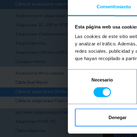
-
Câble et accessoires téléphoniques
Consentimiento
Accessoires et adaptateur de téléphone
Adaptateur 3G, GSM et GPRS
Esta página web usa cookie
Adaptateur d'alimentation Téléphone
Las cookies de este sitio we
Adaptateur IrDa
y analizar el tráfico. Ademá
redes sociales, publicidad y
Adaptateurs SIM microSIM nanoSIM
que hayan recopilado a parti
-
Casques-micros
Selección
Accessoires Micro-casque
Necesario
de
Câble Dual Watch
consentimiento
Câble et adaptateur GN Netcom
Câble et adaptateur Plantronics
+
Batteries téléphones portables
Denegar
+
Adaptateur PABX 110
+
Câble téléphone
Besoin 