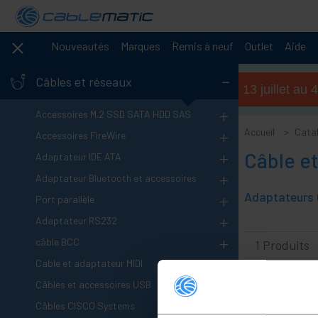
Nouveautés
Marques
Remis à neuf
Outlet
Aide
-
Câbles et réseaux
Horaires d'été (du 13 juillet a
+
Accessoires M.2 SSD SATA HDD SAS
+
Accueil
Cata
Accessoires FireWire
+
Câble e
Adaptateur IDE ATA
+
Adaptateur Bluetooth et accessoires
Adaptateurs 
+
Port parallèle
+
Adaptateur RS232
+
câble BCC
1
Produits
+
Cable et adaptateur MIDI
+
Câbles et accessoires USB
+
Câbles CISCO Systems