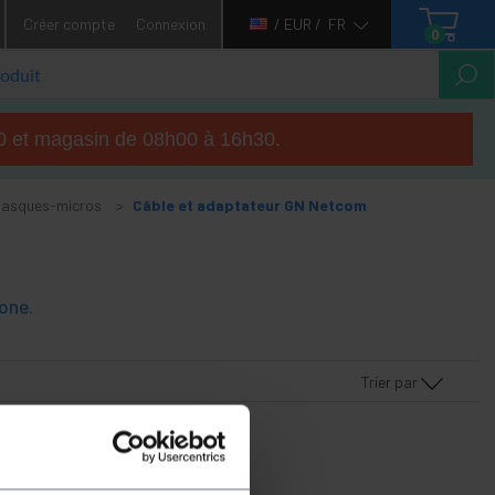
Créer compte
Connexion
/ EUR /
FR
0
h00 et magasin de 08h00 à 16h30.
asques-micros
Câble et adaptateur GN Netcom
one.
Trier par