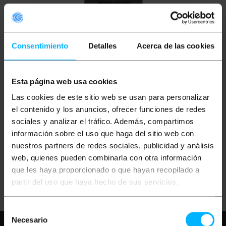
Consentimiento
Detalles
Acerca de las cookies
Esta página web usa cookies
BEMATIK
Support du TV
VESA 50 75 100 pour 3
Las cookies de este sitio web se usan para personalizar
écrans dans une
el contenido y los anuncios, ofrecer funciones de redes
matrice du 2x2
sociales y analizar el tráfico. Además, compartimos
PVP
PVD
información sobre el uso que haga del sitio web con
204,99
€
195,98
€
nuestros partners de redes sociales, publicidad y análisis
204,99
€
VAT inc.
web, quienes pueden combinarla con otra información
que les haya proporcionado o que hayan recopilado a
REF:
Livraison immédiate
OH043
partir del uso que haya hecho de sus servicios.
Quantité
Selección
Necesario
de
Besoin d'aide?
S'il vous plaît, consultez