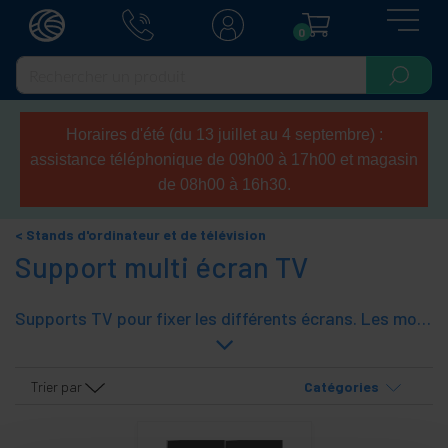
0
Horaires d'été (du 13 juillet au 4 septembre) :
assistance téléphonique de 09h00 à 17h00 et magasin
de 08h00 à 16h30.
Stands d'ordinateur et de télévision
Support multi écran TV
Supports TV pour fixer les différents écrans. Les modèles de type 2x2 ont, 3x2 et 3x3. Soutenez les grands écrans. Idéal pour économiser de l'espace et à fixer au mur ce type de téléviseur. Prend en charge une grande robustesse, de fiabilité, de polyvalence et de qualité à des prix incroyables.
Trier par
Catégories