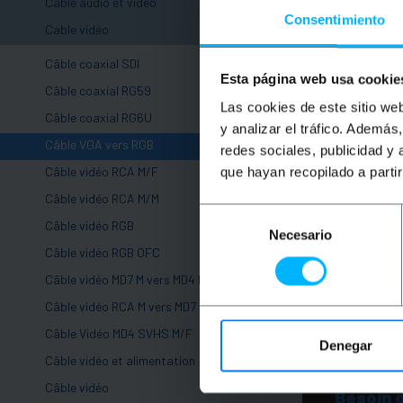
+
Câble audio et vidéo
Consentimiento
-
Cable vidéo
Câble coaxial SDI
Esta página web usa cookie
Câble coaxial RG59
Las cookies de este sitio we
Câble coaxial RG6U
y analizar el tráfico. Ademá
Câble VGA vers RGB
redes sociales, publicidad y
Câble vidéo RCA M/F
que hayan recopilado a parti
Câble vidéo RCA M/M
Selección
Câble vidéo RGB
Necesario
de
Câble vidéo RGB OFC
consentimiento
Câble vidéo MD7 M vers MD4 M
Câble vidéo RCA M vers MD7 M
Câble Vidéo MD4 SVHS M/F
Denegar
Câble vidéo et alimentation
Câble vidéo
Besoin 