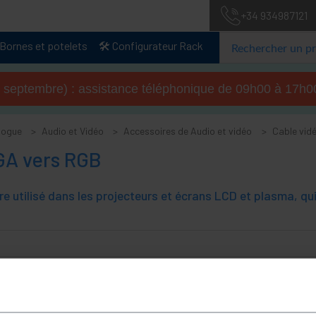
+34 934987121
Bornes et potelets
🛠️ Configurateur Rack
u 4 septembre) : assistance téléphonique de 09h00 à 17
logue
Audio et Vidéo
Accessoires de Audio et vidéo
Cable vid
GA vers RGB
re utilisé dans les projecteurs et écrans LCD et plasma, qu