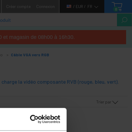
Créer compte
Connexion
/ EUR /
FR
0
h00 et magasin de 08h00 à 16h30.
éo
Câble VGA vers RGB
i charge la vidéo composante RVB (rouge, bleu, vert).
Trier par