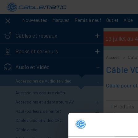
Nouveautés
Marques
Remis à neuf
Outlet
Aide
+
Câbles et réseaux
Horaires d'été (du 13 juillet a
+
Racks et serveurs
Accueil
Cata
-
Audio et Vidéo
Câble V
-
Accessoires de Audio et vidéo
Câble pour êt
Accessoires capture vidéo
+
Accessoires et adaptateurs AV
1
Produits
+
Haut-parleurs de renfort
+
Câble audio et vidéo OFC
+
Câble audio