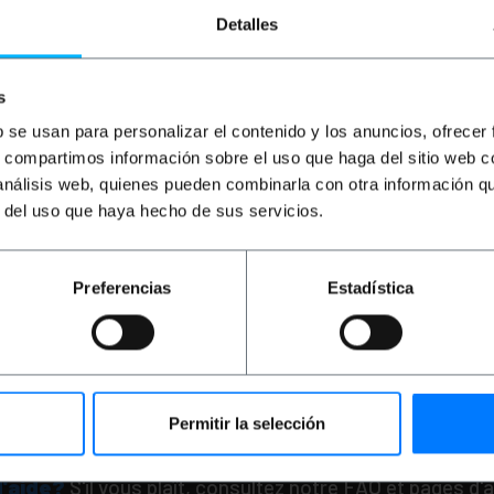
Detalles
s
b se usan para personalizar el contenido y los anuncios, ofrecer
s, compartimos información sobre el uso que haga del sitio web 
OUTLET
80%
 análisis web, quienes pueden combinarla con otra información q
BEMATIK
Vidéo RGB Ca
3xRCA-M vers VGA (HD1
r del uso que haya hecho de sus servicios.
1.8m
PVP
PVD
Preferencias
Estadística
2,13
€
1,86
€
0,43
€
0,37
0,43
€
VAT inc.
Livraison immédiate
REF:
Quantité
Permitir la selección
d'aide?
S'il vous plaît, consultez notre FAQ et pages d'a