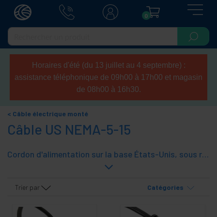
0
Horaires d'été (du 13 juillet au 4 septembre) :
assistance téléphonique de 09h00 à 17h00 et magasin
de 08h00 à 16h30.
Câble électrique monté
Câble US NEMA-5-15
Cordon d'alimentation sur la base États-Unis, sous réserve des règles NEMA 5-15. Câbles d'alimentation électrique monté pour connecter des périphériques électroniques à la réglementation des États-Unis et les pays qui ont adopté cette norme.
Trier par
Catégories