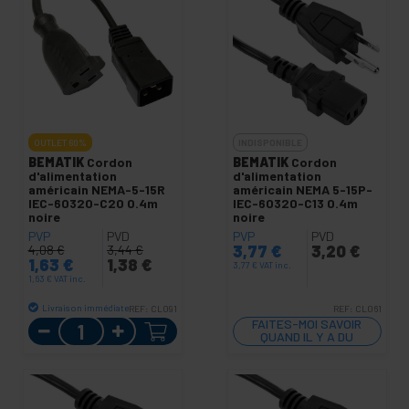
OUTLET
60%
INDISPONIBLE
BEMATIK
Cordon
BEMATIK
Cordon
d'alimentation
d'alimentation
américain NEMA-5-15R
américain NEMA 5-15P-
IEC-60320-C20 0.4m
IEC-60320-C13 0.4m
noire
noire
PVP
PVD
PVP
PVD
3,77
€
3,20
€
4,08
€
3,44
€
1,63
€
1,38
€
3,77
€
VAT inc.
1,63
€
VAT inc.
Livraison immédiate
REF:
CL091
REF:
CL061
Quantité
FAITES-MOI SAVOIR
QUAND IL Y A DU
STOCK