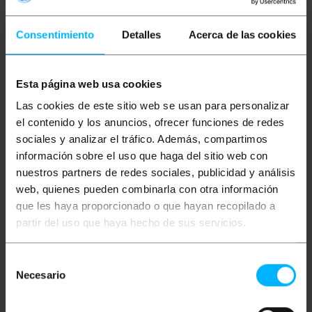
Consentimiento
Detalles
Acerca de las cookies
Esta página web usa cookies
INDISPONIBLE
INDISPONIBLE
BEMATIK
Cordon
BEMATIK
Cordon
Las cookies de este sitio web se usan para personalizar
d'alimentation
d'alimentation
américain NEMA 5-15P-
américain NEMA 5-15P-
el contenido y los anuncios, ofrecer funciones de redes
IEC-60320-C13 5m noir
IEC-60320-C5 1.8m
sociales y analizar el tráfico. Además, compartimos
noire
información sobre el uso que haga del sitio web con
PVP
PVD
PVP
PVD
9,98
€
8,02
€
4,90
€
3,94
€
nuestros partners de redes sociales, publicidad y análisis
9,98
€
VAT inc.
4,90
€
VAT inc.
web, quienes pueden combinarla con otra información
que les haya proporcionado o que hayan recopilado a
REF:
CL064
REF:
CL036
partir del uso que haya hecho de sus servicios.
FAITES-MOI SAVOIR
FAITES-MOI SAVOIR
QUAND IL Y A DU
QUAND IL Y A DU
STOCK
STOCK
Selección
Necesario
de
consentimiento