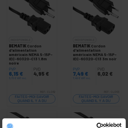
INDISPONIBLE
INDISPONIBLE
BEMATIK
Cordon
BEMATIK
Cordon
d'alimentation
d'alimentation
américain NEMA 5-15P-
américain NEMA 5-15P-
IEC-60320-C13 1.8m
IEC-60320-C13 3m noir
noire
PVP
PVD
PVP
PVD
6,15
€
4,95
€
7,49
€
6,02
€
6,15
€
VAT inc.
7,49
€
VAT inc.
REF:
CL062
REF:
CL063
FAITES-MOI SAVOIR
FAITES-MOI SAVOIR
QUAND IL Y A DU
QUAND IL Y A DU
STOCK
STOCK