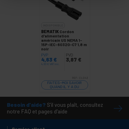
INDISPONIBLE
BEMATIK
Cordon
d'alimentation
américain US NEMA 1-
15P-IEC-60320-C7 1,8 m
noir
PVP
PVD
4,63
€
3,87
€
4,63
€
VAT inc.
REF:
CL043
FAITES-MOI SAVOIR
QUAND IL Y A DU
STOCK
Besoin d'aide?
S'il vous plaît, consultez
notre FAQ et pages d'aide