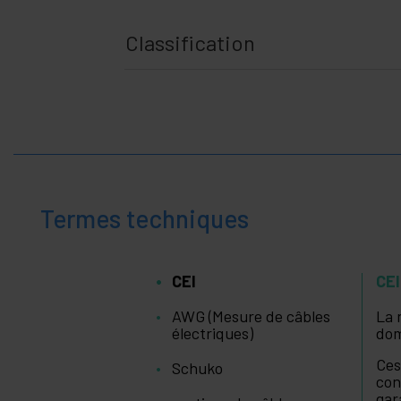
+
Maison et
entreprise
Classification
+
Loisir
+
Espace
médical
Termes techniques
CEI
CEI
AWG (Mesure de câbles
La
électriques)
dom
Ces
Schuko
con
gar