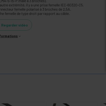
EMA-5-15-P mâle à 3 broches).
'autre extrémité, il y a une prise femelle IEC-60320-C5.
nnecteur femelle polarisé à 3 broches de 2,5A.
he femelle de type droit par rapport au câble.
Regarder vidéo
nformations