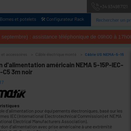
+34 934987121
Bornes et potelets
🛠️ Configurateur Rack
u 4 septembre) : assistance téléphonique de 09h00 à 17
e et accessoires
Câble électrique monté
Câble US NEMA-5-15
n d'alimentation américain NEMA 5-15P-IEC-
-C5 3m noir
37
ristiques
ble d'alimentation pour équipements électroniques, basé sur les
rmes IEC (International Electrotechnical Commission) et NEMA
ational Electrical Manufacturers Association).
rdon d'alimentation avec prise américaine à une extrémité