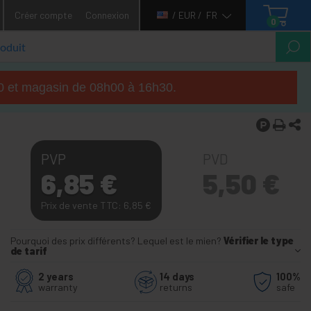
Créer compte
Connexion
/ EUR /
FR
0
h00 et magasin de 08h00 à 16h30.
PVP
PVD
6,85
€
5,50
€
Prix de vente TTC: 6,85
€
Pourquoi des prix différents? Lequel est le mien?
Vérifier le type
de tarif
2 years
14 days
100%
warranty
returns
safe