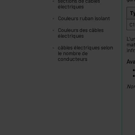
sections de câbles
électriques
T
Couleurs ruban isolant
C1
Couleurs des câbles
électriques
L'u
mat
câbles électriques selon
inf
le nombre de
conducteurs
Av
Nor