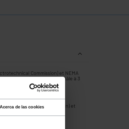
lectrotechnical Commission) et NEMA
 une extrémité (NEMA-5-15-P mâle à 3
ouleur noire. 3m de longueur.
al Electrotechnical Commission) et
Acerca de las cookies
es).