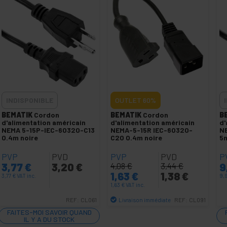
INDISPONIBLE
OUTLET
60%
BEMATIK
Cordon
BEMATIK
Cordon
B
d'alimentation américain
d'alimentation américain
d'
NEMA 5-15P-IEC-60320-C13
NEMA-5-15R IEC-60320-
N
0.4m noire
C20 0.4m noire
5m
PVP
PVD
PVP
PVD
P
3,77
€
3,20
€
4,08
€
3,44
€
9
1,63
€
1,38
€
3,77
€
VAT inc.
9,
1,63
€
VAT inc.
Livraison immédiate
REF:
CL061
REF:
CL091
Quantité
FAITES-MOI SAVOIR QUAND
IL Y A DU STOCK