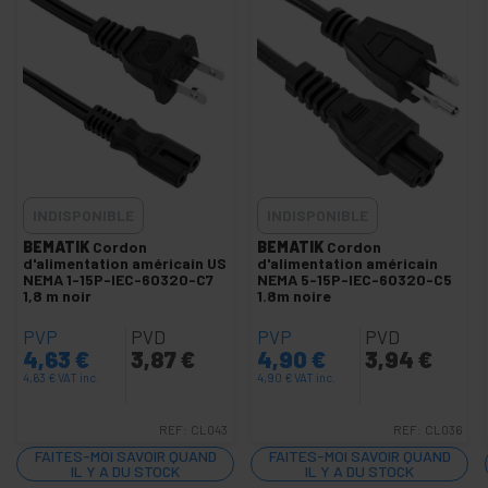
Câble IEC-60320 C13
Câble IEC-60320 C14
Câble IEC-60320 C19
Câble IEC-60320 C20
Câble IEC-60320 C5
Câble IEC-60320 C7
INDISPONIBLE
INDISPONIBLE
Câbles d'extrémité ouverte
BEMATIK
Cordon
BEMATIK
Cordon
Câble Schuko fêmelle
d'alimentation américain US
d'alimentation américain
NEMA 1-15P-IEC-60320-C7
NEMA 5-15P-IEC-60320-C5
Câble Schuko
1,8 m noir
1.8m noire
PVP
Fiche IEC-60320 pour monter
PVD
PVP
PVD
4,63
€
3,87
€
4,90
€
3,94
€
Schuko pour le montage
4,63
€
VAT inc.
4,90
€
VAT inc.
Condensateur de démarrage
REF:
CL043
REF:
CL036
Prise industrielle IEC-60309 bleu
FAITES-MOI SAVOIR QUAND
FAITES-MOI SAVOIR QUAND
Prise industrielle IEC-60309 rouge
IL Y A DU STOCK
IL Y A DU STOCK