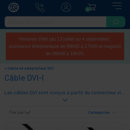
0
Horaires d'été (du 13 juillet au 4 septembre) :
assistance téléphonique de 09h00 à 17h00 et magasin
de 08h00 à 16h30.
Câble et adaptateur DVI
Câble DVI-I
Les câbles DVI sont conçus à partir du connecteur vidéo micro-cross à partir d'un projecteur de la Video Electronics Standard Association (VESA). L'idée est de fournir un connecteur vidéo de qualité supérieure à la sortie VGA. Cette technologie supporte une bande passante de 2 GHz en termes de la vidéo RVB, et aux lignes d'horloge. Qualité de RFI et EMI blindé.
Trier par
Catégories