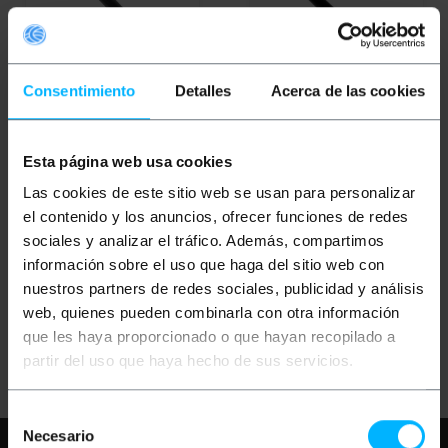
Consentimiento
Detalles
Acerca de las cookies
OUTLET
30%
Esta página web usa cookies
BEMATIK
Cable DVI-DVI-
BEMATIK
Câble DVI-I
I male á male 5 m I DUAL-
femelle vers DVI-I á
Las cookies de este sitio web se usan para personalizar
LINK
douille de 7 m
el contenido y los anuncios, ofrecer funciones de redes
sociales y analizar el tráfico. Además, compartimos
PVP
PVD
PVP
PVD
información sobre el uso que haga del sitio web con
10,96
€
8,56
€
2,66
€
2,33
€
1,86
€
1,63
€
nuestros partners de redes sociales, publicidad y análisis
10,96
€
VAT inc.
1,86
€
VAT inc.
web, quienes pueden combinarla con otra información
que les haya proporcionado o que hayan recopilado a
REF:
REF:
Livraison immédiate
Livraison immédiate
DV013
DV004
partir del uso que haya hecho de sus servicios.
Quantité
Quantité
Selección
Necesario
de
Besoin d'aide?
S'il vous plaît, consultez