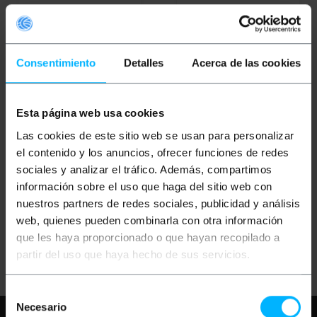
Consentimiento
Detalles
Acerca de las cookies
OUTLET
60%
OUTLET
60%
Esta página web usa cookies
BEMATIK
Un
BEMATIK
Un
Las cookies de este sitio web se usan para personalizar
environnement pour
environnement pour
l"Microphone CCTV MIC-
l"Microphone CCTV MIC-
el contenido y los anuncios, ofrecer funciones de redes
02
04
sociales y analizar el tráfico. Además, compartimos
PVP
PVD
PVP
PVD
información sobre el uso que haga del sitio web con
13,37
€
11,75
€
8,10
€
7,70
€
nuestros partners de redes sociales, publicidad y análisis
5,35
€
4,70
€
3,24
€
3,08
€
5,35
€
VAT inc.
3,24
€
VAT inc.
web, quienes pueden combinarla con otra información
que les haya proporcionado o que hayan recopilado a
Livraison immédiate
REF:
REF:
SK026
Livraison immédiate
SK024
Quantité
partir del uso que haya hecho de sus servicios.
Quantité
Selección
Necesario
de
Besoin d'aide?
S'il vous plaît, consultez