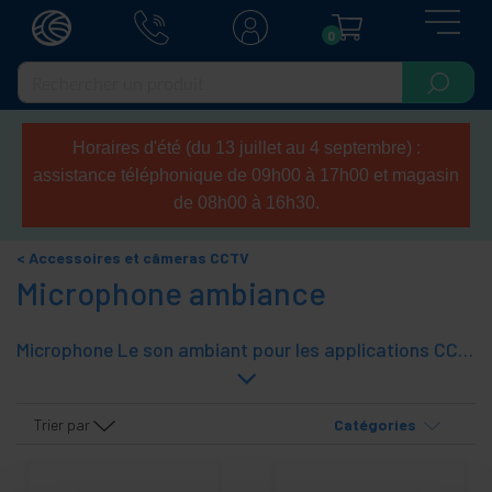
0
Horaires d'été (du 13 juillet au 4 septembre) :
assistance téléphonique de 09h00 à 17h00 et magasin
de 08h00 à 16h30.
Accessoires et câmeras CCTV
Microphone ambiance
Microphone Le son ambiant pour les applications CCTV. Les applications de vidéosurveillance permettent la capture audio, mais un seul microphone peut capturer l'audio dans une salle de contrôle pendant plus d'un appareil photo. Nous avons différents modèles de microphones de bruit ambiant pour répondre à vos besoins.
Trier par
Catégories