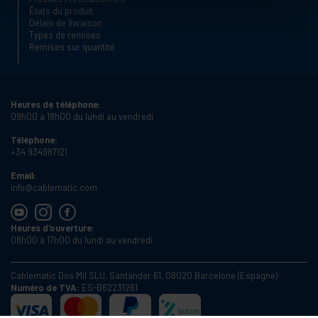
États du produit
Délais de livraison
Types de remises
Remises sur quantité
Heures de téléphone:
09h00 à 18h00 du lundi au vendredi
Téléphone:
+34 934987121
Email:
info@cablematic.com
Heures d'ouverture:
08h00 à 17h00 du lundi au vendredi
Cablematic Dos Mil SLU, Santander 61, 08020 Barcelone (Espagne)
Numéro de TVA:
ES-B62231261