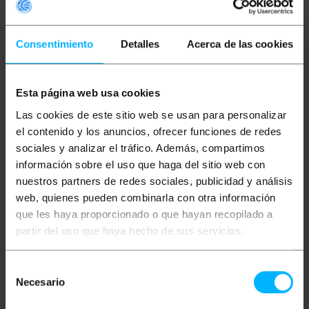
Consentimiento
Detalles
Acerca de las cookies
Esta página web usa cookies
BEMATIK
SFF8436 câble
BEMATIK
QSFP + Câble
Las cookies de este sitio web se usan para personalizar
QSFP + 2m 56-Gigabit
SFF-8436-4 SFF-8431
SFP + 40 Gigabit 2m
el contenido y los anuncios, ofrecer funciones de redes
sociales y analizar el tráfico. Además, compartimos
información sobre el uso que haga del sitio web con
PVP
PVD
PVP
PVD
68,86
€
65,42
€
188,25
€
161,15
€
nuestros partners de redes sociales, publicidad y análisis
68,86
€
VAT inc.
188,25
€
VAT inc.
web, quienes pueden combinarla con otra información
que les haya proporcionado o que hayan recopilado a
REF:
REF:
Livraison immédiate
Livraison immédiate
partir del uso que haya hecho de sus servicios.
FZ034
FZ052
Quantité
Quantité
Selección
Necesario
de
consentimiento