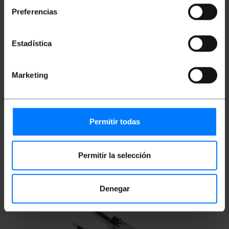
Preferencias
Estadística
Marketing
BEMATIK
Câble QSFP +
BEMATIK
MiniSAS Câble
SFF-8436 vers SFF-
SFF-8088 à 4 SFP +
8470 CX4 10 Gigabit 2m
SFF-8431 10 Gigabit 1m
PVP
PVD
PVP
PVD
Permitir todas
53,51
€
50,83
€
144,20
€
120,74
€
53,51
€
VAT inc.
144,20
€
VAT inc.
Permitir la selección
Livraison immédiate
Livraison immédiate
REF:
FZ022
REF:
FZ061
Quantité
Quantité
Denegar