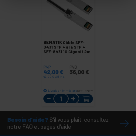
BEMATIK
Câble SFF-
8431 SFP + à la SFP +
SFF-8431 10 Gigabit 2m
PVP
PVD
42,00
€
36,00
€
42,00
€
VAT inc.
Livraison immédiate
REF:
FZ012
Quantité
Besoin d'aide?
S'il vous plaît, consultez
notre FAQ et pages d'aide