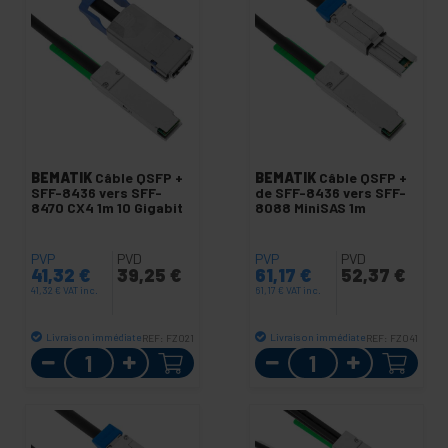
BEMATIK
Câble QSFP +
BEMATIK
Câble QSFP +
SFF-8436 vers SFF-
de SFF-8436 vers SFF-
8470 CX4 1m 10 Gigabit
8088 MiniSAS 1m
PVP
PVD
PVP
PVD
41,32
€
39,25
€
61,17
€
52,37
€
41,32
€
VAT inc.
61,17
€
VAT inc.
Livraison immédiate
Livraison immédiate
REF:
FZ021
REF:
FZ041
Quantité
Quantité