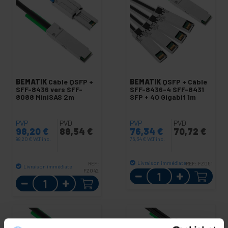
BEMATIK
Câble QSFP +
BEMATIK
QSFP + Câble
SFF-8436 vers SFF-
SFF-8436-4 SFF-8431
8088 MiniSAS 2m
SFP + 40 Gigabit 1m
PVP
PVD
PVP
PVD
98,20
€
88,54
€
76,34
€
70,72
€
98,20
€
VAT inc.
76,34
€
VAT inc.
Livraison immédiate
REF:
REF:
FZ051
Livraison immédiate
FZ042
Quantité
Quantité