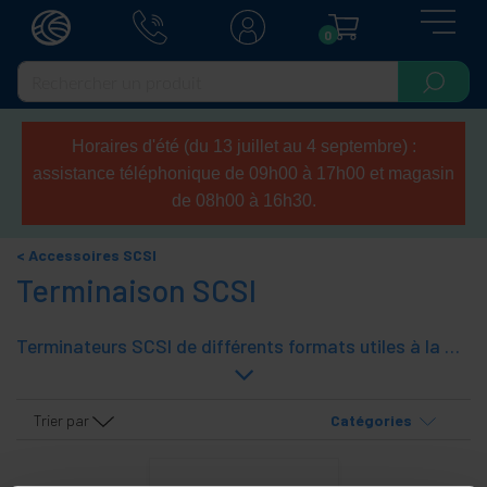
0
Horaires d'été (du 13 juillet au 4 septembre) :
assistance téléphonique de 09h00 à 17h00 et magasin
de 08h00 à 16h30.
Accessoires SCSI
Terminaison SCSI
Terminateurs SCSI de différents formats utiles à la fin de la chaîne SCSI périphérique. Certains périphériques intègrent déjà terminaison sur le dispositif lui-même et n'ont pas besoin de cette terminaison, mais quand il est incorporé est essentiel de s'en servir pour éviter les erreurs.
Trier par
Catégories