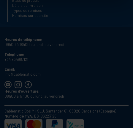
États du produit
Délais de livraison
Types de remises
Remises sur quantité
Heures de téléphone:
09h00 à 18h00 du lundi au vendredi
Téléphone:
+34 934987121
Email:
info@cablematic.com
Heures d'ouverture:
08h00 à 17h00 du lundi au vendredi
Cablematic Dos Mil SLU, Santander 61, 08020 Barcelone (Espagne)
Numéro de TVA:
ES-B62231261