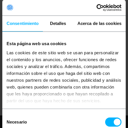
Consentimiento
Detalles
Acerca de las cookies
Esta página web usa cookies
OUTLET
20%
BEMATIK
Terminator
Las cookies de este sitio web se usan para personalizar
SCSI LVD/SE interne
(HD68H)
el contenido y los anuncios, ofrecer funciones de redes
sociales y analizar el tráfico. Además, compartimos
información sobre el uso que haga del sitio web con
PVP
PVD
0,65
€
0,57
€
nuestros partners de redes sociales, publicidad y análisis
0,52
€
0,46
€
web, quienes pueden combinarla con otra información
0,52
€
VAT inc.
que les haya proporcionado o que hayan recopilado a
Livraison immédiate
REF:
SS078
partir del uso que haya hecho de sus servicios.
Quantité
Selección
Necesario
Besoin d'aide?
S'il vous plaît, consultez
de