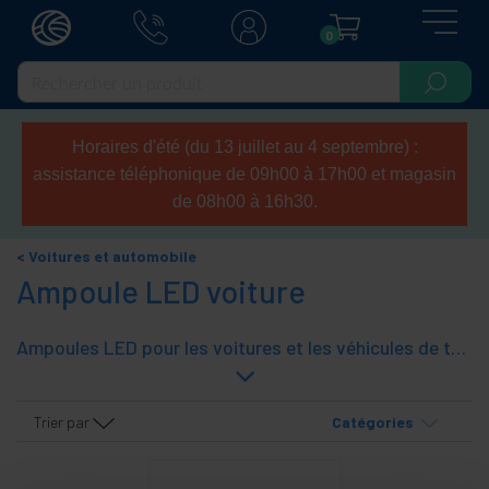
0
Horaires d'été (du 13 juillet au 4 septembre) :
assistance téléphonique de 09h00 à 17h00 et magasin
de 08h00 à 16h30.
Voitures et automobile
Ampoule LED voiture
Ampoules LED pour les voitures et les véhicules de toutes sortes. La technologie LED a une faible consommation et plus efficace par rapport aux ampoules à incandescence ou halogènes traditionnelles. Ampoules LED sont fournis dans les formats/le plus populaire pour la compatibilité avec toutes les tailles d'ampoule formats de rechange. Outre luminosité LED est froide (lumière du jour), ce qui donne plus de visibilité dans les véhicules. BombiLla pour frais de scolarité, intérieur de voiture, etc. Livré avec T10, W5W, BA9S, BA15S, feston, C5W, connecteurs, etc.
Trier par
Catégories