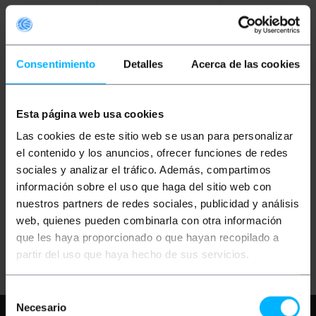
Consentimiento
Detalles
Acerca de las cookies
Esta página web usa cookies
BEMATIK
Ampoule LED
voiture 1W feston 41mm
Las cookies de este sitio web se usan para personalizar
C5W
el contenido y los anuncios, ofrecer funciones de redes
sociales y analizar el tráfico. Además, compartimos
PVP
PVD
información sobre el uso que haga del sitio web con
1,32
€
1,17
€
nuestros partners de redes sociales, publicidad y análisis
1,32
€
VAT inc.
web, quienes pueden combinarla con otra información
que les haya proporcionado o que hayan recopilado a
REF:
Livraison immédiate
NK002
partir del uso que haya hecho de sus servicios.
Quantité
Selección
Necesario
de
Besoin d'aide?
S'il vous plaît, consultez