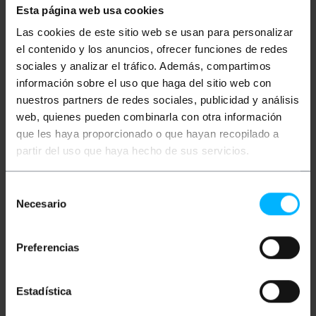
Esta página web usa cookies
Description
Las cookies de este sitio web se usan para personalizar
el contenido y los anuncios, ofrecer funciones de redes
Adaptateur USB vers quatre ports série RS232,
sociales y analizar el tráfico. Además, compartimos
RS422 ou RS485 en format DIN. C'est un
información sobre el uso que haga del sitio web con
convertisseur robuste monté dans un boîtier
métallique. Configurable à distance via un logiciel.
nuestros partners de redes sociales, publicidad y análisis
web, quienes pueden combinarla con otra información
que les haya proporcionado o que hayan recopilado a
partir del uso que haya hecho de sus servicios.
Spécifications
Vitesse maximale de 921.6Kbps.
Selección
Il se nourrit du port USB lui-même.
FIFO de 128 octets.
Necesario
de
Signaux RS232: TxD, RxD, RTS, CTS, DTR,
consentimiento
DSR, DCD, GND.
Signaux RS422: RS422 TxD +/-, RxD +/-, RTS
Preferencias
+/-, CTS +/-, GND.
Signaux RS485: Données +/-, GND.
Pilote compatible avec les environnements
Windows et Linux.
Estadística
Il dispose d'un connecteur DB37 auquel est
connecté un câble DB37 vers DB9 mâle.