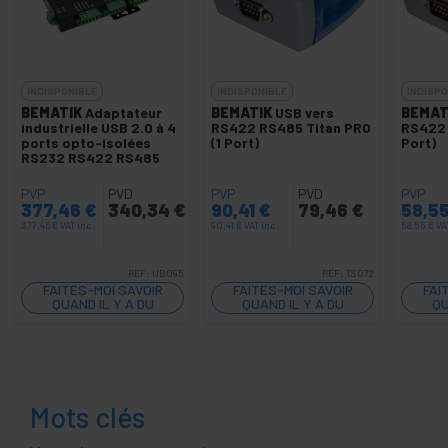
INDISPONIBLE
INDISPONIBLE
INDISPO
BEMATIK
Adaptateur
BEMATIK
USB vers
BEMAT
industrielle USB 2.0 à 4
RS422 RS485 Titan PRO
RS422 
ports opto-isolées
(1 Port)
Port)
RS232 RS422 RS485
PVP
PVD
PVP
PVD
PVP
377,46
€
340,34
€
90,41
€
79,46
€
58,5
377,46
€
VAT inc.
90,41
€
VAT inc.
58,55
€
VA
REF:
UB095
REF:
TS072
FAITES-MOI SAVOIR
FAITES-MOI SAVOIR
FAI
QUAND IL Y A DU
QUAND IL Y A DU
QU
STOCK
STOCK
Mots clés