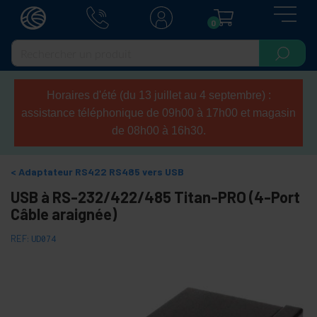
0
Horaires d'été (du 13 juillet au 4 septembre) :
assistance téléphonique de 09h00 à 17h00 et magasin
de 08h00 à 16h30.
Adaptateur RS422 RS485 vers USB
USB à RS-232/422/485 Titan-PRO (4-Port
Câble araignée)
REF:
UD074