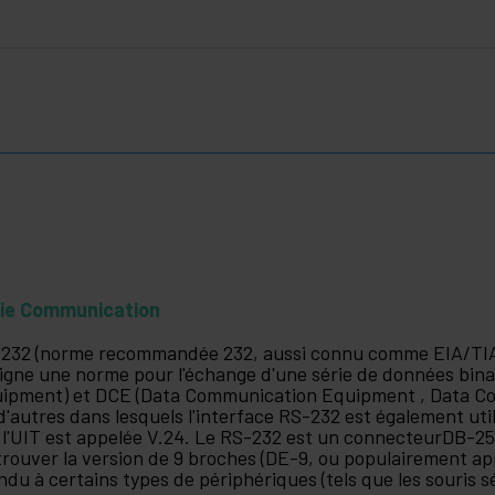
ie Communication
232 (norme recommandée 232, aussi connu comme EIA/TIA 
igne une norme pour l'échange d'une série de données bina
ipment) et DCE (Data Communication Equipment , Data Com
 d'autres dans lesquels l'interface RS-232 est également uti
 l'UIT est appelée V.24. Le RS-232 est un connecteurDB-25 
trouver la version de 9 broches (DE-9, ou populairement a
ndu à certains types de périphériques (tels que les souris s