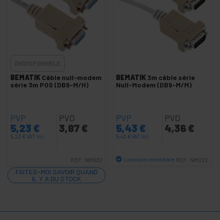
+
Sacs pour ordinateur portable
+
Modules électroniques pour intégrateurs
+
Autres produits électroniques
+
Protection contre les surtensions
INDISPONIBLE
+
Bouton-poussoir interrupteurs commutateurs
BEMATIK
Câble null-modem
BEMATIK
3m câble série
+
Radiocommunications RF
série 3m POS (DB9-M/H)
Null-Modem (DB9-M/M)
+
Riser card et backplane
+
Capteurs photoélectrique proximité magnétique
PVP
PVD
PVP
PVD
5,23
€
3,87
€
5,43
€
4,36
€
+
Tablet et téléphone portable
5,23
€
VAT inc.
5,43
€
VAT inc.
+
claviers et souris
-
Terminaux point de vente TPV
Livraison immédiate
REF:
NM032
REF:
NM022
Quantité
FAITES-MOI SAVOIR QUAND
Câble série TPV
IL Y A DU STOCK
Câbles spéciaux TPV
Tiroir caisse RJ11