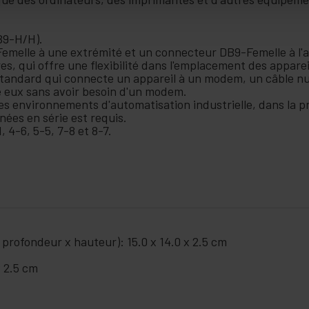
B9-H/H).
melle à une extrémité et un connecteur DB9-Femelle à l'a
es, qui offre une flexibilité dans l'emplacement des appare
standard qui connecte un appareil à un modem, un câble n
eux sans avoir besoin d'un modem.
les environnements d'automatisation industrielle, dans la 
nées en série est requis.
, 4-6, 5-5, 7-8 et 8-7.
 profondeur x hauteur): 15.0 x 14.0 x 2.5 cm
x 2.5 cm