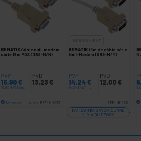
INDISPONIBLE
BEMATIK
Câble null-modem
BEMATIK
15m de câble série
B
série 15m POS (DB9-M/H)
Null-Modem (DB9-M/M)
N
PVP
PVD
PVP
PVD
P
15,80
€
13,23
€
14,24
€
12,00
€
6
15,80
€
VAT inc.
14,24
€
VAT inc.
6,
Livraison immédiate
REF:
NM035
REF:
NM025
Quantité
FAITES-MOI SAVOIR QUAND
IL Y A DU STOCK