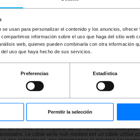
4,58
€
VAT inc.
1,54
€
VAT inc.
5,
s
Livraison immédiate
Livraison immédiate
REF:
CS022
REF:
RJ054
Quantité
Quantité
b se usan para personalizar el contenido y los anuncios, ofrecer
s, compartimos información sobre el uso que haga del sitio web 
 análisis web, quienes pueden combinarla con otra información q
r del uso que haya hecho de sus servicios.
Preferencias
Estadística
Permitir la selección
nnecter des appareils de communication via des ports séri
e à l'autre, permettant d'établir une communication direc
série. Avec une longueur de 1,8 mètres, il est idéal pour l
 nécessaire. Le câble série null-modem est un câble utilisé
s que des ordinateurs, des imprimantes et d'autres équipe