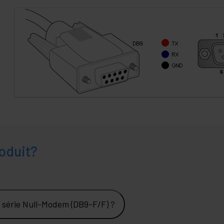
oduit?
e série Null-Modem (DB9-F/F) ?