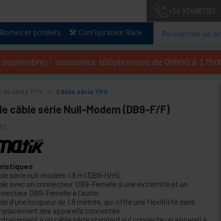
+34 934987121
Bornes et potelets
🛠️ Configurateur Rack
u 4 septembre) : assistance téléphonique de 09h00 à 17
t de vente TPV
Câble série TPV
de câble série Null-Modem (DB9-F/F)
01
ristiques
ble série null-modem 1,8 m (DB9-H/H).
ble avec un connecteur DB9-Femelle à une extrémité et un
nnecteur DB9-Femelle à l'autre.
le d'une longueur de 1,8 mètres, qui offre une flexibilité dans
emplacement des appareils connectés.
ntrairement à un câble série standard qui connecte un appareil à