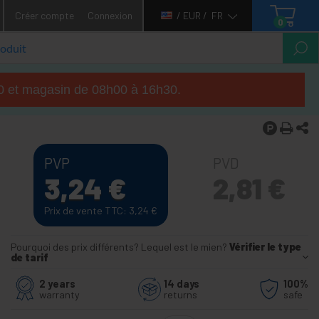
Créer compte
Connexion
/ EUR /
FR
0
h00 et magasin de 08h00 à 16h30.
PVP
PVD
3,24
€
2,81
€
Prix de vente TTC: 3,24
€
Pourquoi des prix différents? Lequel est le mien?
Vérifier le type
de tarif
2 years
14 days
100%
warranty
returns
safe