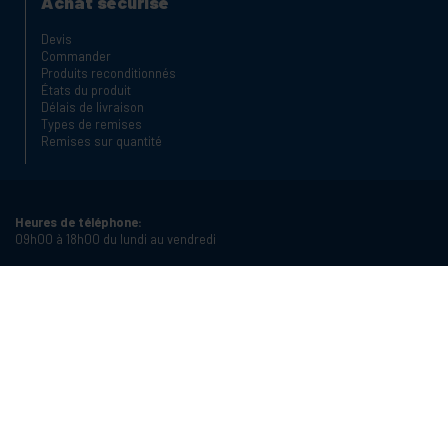
Achat sécurisé
Devis
Commander
Produits reconditionnés
États du produit
Délais de livraison
Types de remises
Remises sur quantité
Heures de téléphone:
09h00 à 18h00 du lundi au vendredi
Téléphone:
+34 934987121
Email:
info@cablematic.com
Heures d'ouverture:
08h00 à 17h00 du lundi au vendredi