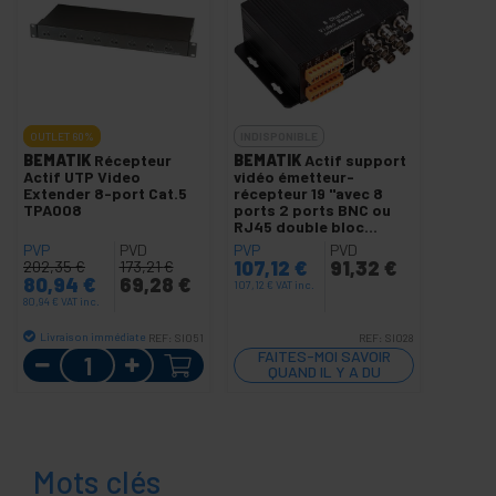
OUTLET
60%
INDISPONIBLE
BEMATIK
Récepteur
BEMATIK
Actif support
Actif UTP Video
vidéo émetteur-
Extender 8-port Cat.5
récepteur 19 "avec 8
TPA008
ports 2 ports BNC ou
RJ45 double bloc
terminal
PVP
PVD
PVP
PVD
107,12
€
91,32
€
202,35
€
173,21
€
80,94
€
69,28
€
107,12
€
VAT inc.
80,94
€
VAT inc.
Livraison immédiate
REF:
SI051
REF:
SI028
Quantité
FAITES-MOI SAVOIR
QUAND IL Y A DU
STOCK
Mots clés