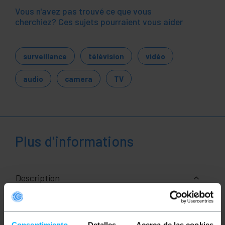
Vous n'avez pas trouvé ce que vous
cherchiez? Ces sujets pourraient vous aider
surveillance
télévision
vidéo
audio
camera
TV
Plus d'informations
Description
Extenseur vidéo actif composé de 8 ports doubles
via un câble à paires torsadées. Le câble à paires
Consentimiento
Detalles
Acerca de las cookies