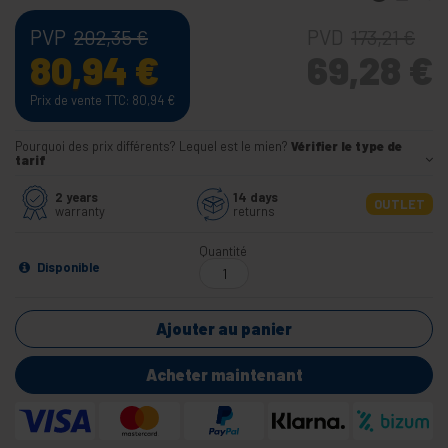
PVP
PVD
202,35
€
173,21
€
80,94
€
69,28
€
Prix de vente TTC: 80,94
€
Pourquoi des prix différents? Lequel est le mien?
Vérifier le type de
tarif
2 years
14 days
OUTLET
warranty
returns
Quantité
Disponible
Ajouter au panier
Acheter maintenant