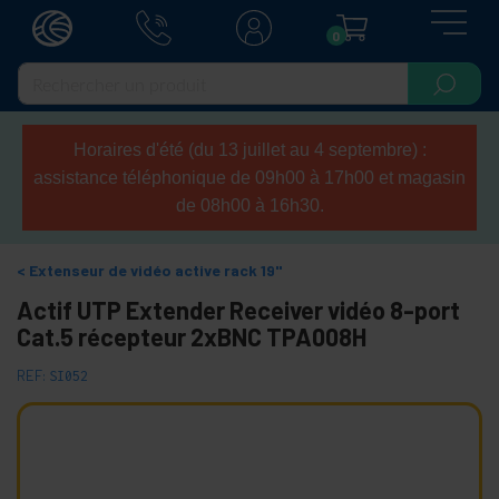
0
Horaires d'été (du 13 juillet au 4 septembre) :
assistance téléphonique de 09h00 à 17h00 et magasin
de 08h00 à 16h30.
Extenseur de vidéo active rack 19"
Actif UTP Extender Receiver vidéo 8-port
Cat.5 récepteur 2xBNC TPA008H
REF:
SI052