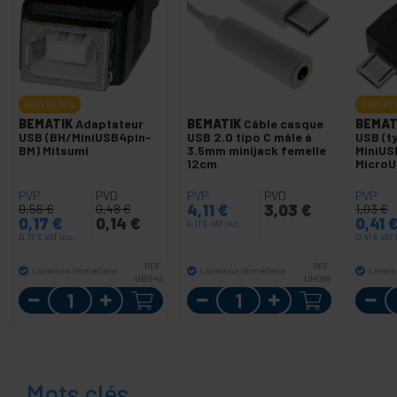
OUTLET
70%
OUTLET
BEMATIK
Adaptateur
BEMATIK
Câble casque
BEMAT
USB (BH/MiniUSB4pin-
USB 2.0 tipo C mâle à
USB (t
BM) Mitsumi
3.5mm minijack femelle
MiniUS
12cm
MicroU
PVP
PVD
PVP
PVD
PVP
4,11
€
3,03
€
0,56
€
0,48
€
1,03
€
0,17
€
0,14
€
0,41
4,11
€
VAT inc.
0,17
€
VAT inc.
0,41
€
VAT 
REF:
REF:
Livraison immédiate
Livraison immédiate
Livrai
UB046
UH099
Quantité
Quantité
Mots clés