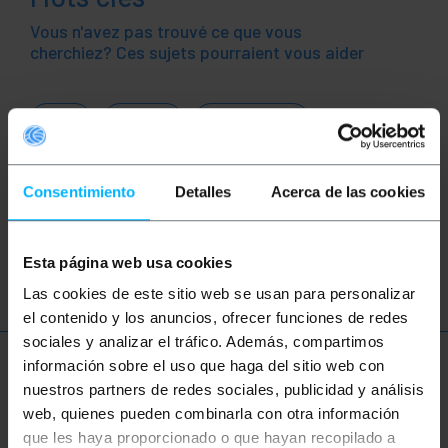
Vous n'avez pas trouvé ce que vous
cherchiez? Ces sujets pourraient vous aider
USB
usb2.0
câble usb-a
Câble USB
Adaptateur USB
Consentimiento
Detalles
Acerca de las cookies
Convertisseur USB
USB 1.1
USB 2.0
USB 3.0
Esta página web usa cookies
Las cookies de este sitio web se usan para personalizar
el contenido y los anuncios, ofrecer funciones de redes
sociales y analizar el tráfico. Además, compartimos
información sobre el uso que haga del sitio web con
Plus d'informations
nuestros partners de redes sociales, publicidad y análisis
web, quienes pueden combinarla con otra información
que les haya proporcionado o que hayan recopilado a