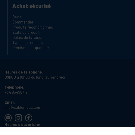
Achat sécurisé
Devis
Commander
Produits reconditionnés
États du produit
Délais de livraison
Types de remises
Remises sur quantité
Heures de téléphone:
09h00 à 18h00 du lundi au vendredi
Téléphone:
+34 934987121
Email:
info@cablematic.com
Heures d'ouverture:
08h00 à 17h00 du lundi au vendredi