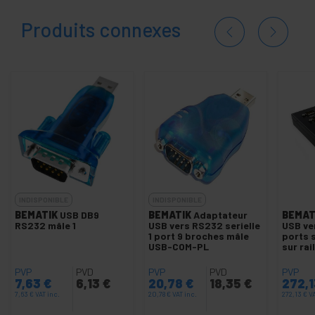
Produits connexes
INDISPONIBLE
INDISPONIBLE
BEMATIK
USB DB9
BEMATIK
Adaptateur
BEMAT
RS232 mâle 1
USB vers RS232 serielle
USB ve
1 port 9 broches mâle
ports 
USB-COM-PL
sur rai
PVP
PVD
PVP
PVD
PVP
7,63
€
6,13
€
20,78
€
18,35
€
272,
7,63
€
VAT inc.
20,78
€
VAT inc.
272,13
€
VA