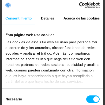
USB 3.0
Consentimiento
Detalles
Acerca de las cookies
Plus d'informations
Esta página web usa cookies
Las cookies de este sitio web se usan para personalizar
el contenido y los anuncios, ofrecer funciones de redes
Description
sociales y analizar el tráfico. Además, compartimos
información sobre el uso que haga del sitio web con
nuestros partners de redes sociales, publicidad y análisis
Câble de 1 m qui convertit d'USB en série RS232,
idéal pour obtenir plus de ports série ou pour fournir
web, quienes pueden combinarla con otra información
cette interface dans les ordinateurs qui ne l'ont pas.
que les haya proporcionado o que hayan recopilado a
Vitesse de transmission jusqu'à 921,6 Kbps. Il
possède 1 port RS232 avec connecteur de type DB9-
partir del uso que haya hecho de sus servicios.
Mâle. Compatible avec les environnements
Windows et Linux. Modèle qui fournit en option une
alimentation de 5 Vcc (200 mA) via la broche 9.
Selección
Necesario
de
Caractéristiques