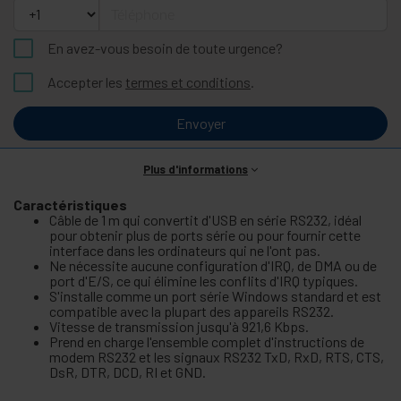
Téléphone
En avez-vous besoin de toute urgence?
Accepter les
termes et conditions
.
Envoyer
Plus d'informations
Caractéristiques
Câble de 1 m qui convertit d'USB en série RS232, idéal
pour obtenir plus de ports série ou pour fournir cette
interface dans les ordinateurs qui ne l'ont pas.
Ne nécessite aucune configuration d'IRQ, de DMA ou de
port d'E/S, ce qui élimine les conflits d'IRQ typiques.
S'installe comme un port série Windows standard et est
compatible avec la plupart des appareils RS232.
Vitesse de transmission jusqu'à 921,6 Kbps.
Prend en charge l'ensemble complet d'instructions de
modem RS232 et les signaux RS232 TxD, RxD, RTS, CTS,
DsR, DTR, DCD, RI et GND.