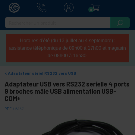
0
Horaires d'été (du 13 juillet au 4 septembre) :
assistance téléphonique de 09h00 à 17h00 et magasin
de 08h00 à 16h30.
Adaptateur sériel RS232 vers USB
Adaptateur USB vers RS232 serielle 4 ports
9 broches mâle USB alimentation USB-
COM+
REF:
UB067