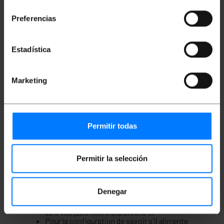
consentimiento
Câble de 1 m qui convertit d'USB en série
RS232, idéal pour obtenir plus de ports série
Preferencias
ou pour fournir cette interface dans les
ordinateurs qui ne l'ont pas.
Ne nécessite aucune configuration d'IRQ, de
Estadística
DMA ou de port d'E/S, ce qui élimine les
conflits d'IRQ typiques.
S'installe comme un port série Windows
standard et est compatible avec la plupart des
Marketing
appareils RS232.
Vitesse de transmission jusqu'à 921,6 Kbps.
Prend en charge l'ensemble complet
d'instructions de modem RS232 et les signaux
RS232 TxD, RxD, RTS, CTS, DsR, DTR, DCD, RI
Permitir todas
et GND.
Prend en charge la communication
bidirectionnelle.
Il permet d'ajouter plus de ports de ce style en
Permitir la selección
fonction des besoins.
Il possède 1 port RS232 avec connecteur de
type DB9-Mâle.
Compatible avec les environnements
Denegar
Windows, Linux et Mac OS.
Modèle qui fournit en option une alimentation
de 5 Vcc (200 mA) via la broche 9.
Pour la configuration de savoir s'il alimente