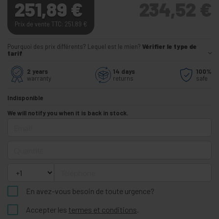
251,89
€
234,52
€
Prix de vente TTC: 251,89
€
Pourquoi des prix différents? Lequel est le mien?
Vérifier le type de
tarif
2 years
14 days
100%
warranty
returns
safe
Indisponible
We will notify you when it is back in stock.
Email
Quantité
Téléphone
En avez-vous besoin de toute urgence?
Accepter les
termes et conditions
.