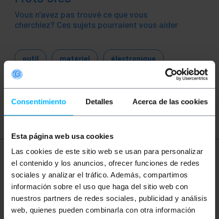
Vous n'avez pas trouvé ce que vous
cherchiez? Ces sujets pourraient vous aider
outil
matériel
électronique
électricien
plombier
compteur
Consentimiento
Detalles
Acerca de las cookies
testeur
test
mesure
analyse
Esta página web usa cookies
Las cookies de este sitio web se usan para personalizar
Plus d'informations
el contenido y los anuncios, ofrecer funciones de redes
sociales y analizar el tráfico. Además, compartimos
información sobre el uso que haga del sitio web con
Description
nuestros partners de redes sociales, publicidad y análisis
web, quienes pueden combinarla con otra información