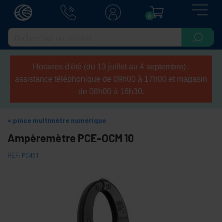
0
Horaires d'été (du 13 juillet au 4 septembre) :
assistance téléphonique de 09h00 à 17h00 et magasin
de 08h00 à 16h30.
pince multimètre numérique
Ampèremètre PCE-OCM 10
REF:
PC451