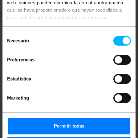
web, quienes pueden combinarla con otra información
que les haya proporcionado o que hayan recopilado a
partir del uso que haya hecho de sus servicios.
Selección
Necesario
de
consentimiento
Vidéos
Preferencias
Regarder vidéo
Estadística
Marketing
Termes techniques
Permitir todas