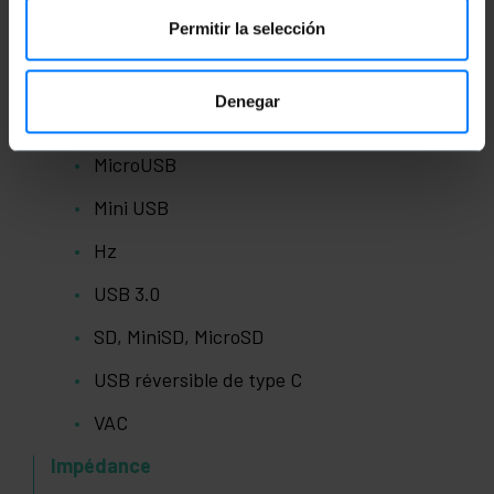
Permitir la selección
Impédance
Bluetooth
Denegar
USB
MicroUSB
Mini USB
Hz
USB 3.0
SD, MiniSD, MicroSD
USB réversible de type C
VAC
Impédance