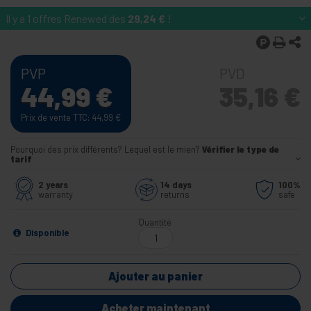
Il y a 1 offres Renewed des
29,24
€
!
PVP
PVD
44,99
€
35,16
€
Prix de vente TTC: 44,99
€
Pourquoi des prix différents? Lequel est le mien?
Vérifier le type de
tarif
2 years
14 days
100%
warranty
returns
safe
Quantité
Disponible
Ajouter au panier
Acheter maintenant