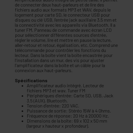
de connecter deux haut-parleurs et de lire des
fichiers audio aux formats MP3 et WAV, depuis le
logement pour carte SD, le connecteur USB pour
disques ou clé USB, l’entrée jack auxiliaire 3,5 mm et
la connectivité avec les appareils via Bluetooth. Il a
tuner FM. Panneau de commande avec écran LCD
pour sélectionner différentes sources d'entrée,
régler le volume, lire et mettre en pause la lecture,
aller-retour et retour, égalisation, etc. Comprend une
télécommande pour contrôler les fonctions du
lecteur. Dans la boîte vient la boîte encastrée pour
l'installation dans un mur, des vis pour ajuster
l'amplificateur dans la boîte et un câble pour la
connexion aux haut-parleurs.
Spécifications
Amplificateur audio intégré. Lecteur de
fichiers MP3 et wav. Tuner FM
Périphériques d'entrée: Carte SD, USB, Jack
3.5 (AUX), Bluetooth.
Tension d'entrée: 220 VAC.
Puissance de sortie: Stéréo 15W à 4 Ohms.
Fréquence de réponse: 20 Hz à 20000 Hz.
Dimensions de la boîte: 69 x 102 x 50 mm
(largeur x hauteur x profondeur).