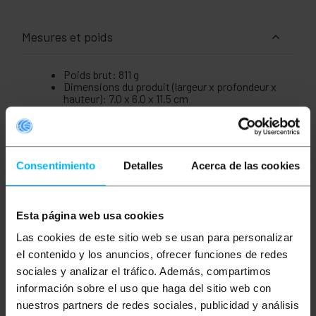
Mesures et poids
Poids brut: 811 g
Dimensions du produit (largeur x profondeur x
hauteur): 7.0 x 6.0 x 11.5 cm
Nombre de colis: 1
Dimensions du colis: 22.5 x 18.0 x 9.2 cm
Consentimiento
Detalles
Acerca de las cookies
Documentation
Fiche produit 1
Esta página web usa cookies
Las cookies de este sitio web se usan para personalizar
el contenido y los anuncios, ofrecer funciones de redes
Classification
sociales y analizar el tráfico. Además, compartimos
información sobre el uso que haga del sitio web con
nuestros partners de redes sociales, publicidad y análisis