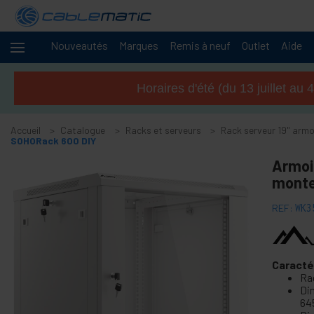
Nouveautés
Marques
Remis à neuf
Outlet
Aide
Câbles
+
et
Horaires d'été (du 13 juillet a
réseaux
-
Racks et
serveurs
Accueil
Catalogue
Racks et serveurs
Rack serveur 19" arm
SOHORack 600 DIY
+
Accessoires armoire réseau rack 19"
Armoi
+
Armoire réseau 10" RackMatic
monte
+
Rack serveur 19" armoire meuble MobiRack
REF:
WK3
-
Rack serveur 19" armoire murale SOHORack
Armoire réseau rack 19" murale SOHORack 150
Caracté
Rack mural SOHORack 200 19"
Ra
Armoire réseau 19" murale SOHORack 300
Di
64
Armoire réseau 19" murale SOHORack 300 DIY