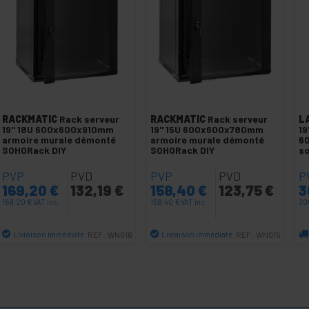
RACKMATIC
Rack serveur
RACKMATIC
Rack serveur
L
19" 18U 600x600x910mm
19" 15U 600x600x780mm
19
armoire murale démonté
armoire murale démonté
6
SOHORack DIY
SOHORack DIY
so
PVP
PVD
PVP
PVD
P
169,20
€
132,19
€
158,40
€
123,75
€
3
169,20
€
VAT inc.
158,40
€
VAT inc.
30
Livraison immédiate
Livraison immédiate
REF:
WN016
REF:
WN015
Quantité
Quantité