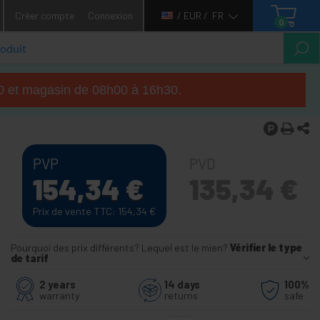
Créer compte
Connexion
/ EUR /
FR
0
h00 et magasin de 08h00 à 16h30.
PVP
PVD
154,34
€
135,34
€
Prix de vente TTC: 154,34
€
Pourquoi des prix différents? Lequel est le mien?
Vérifier le type
de tarif
2 years
14 days
100%
warranty
returns
safe