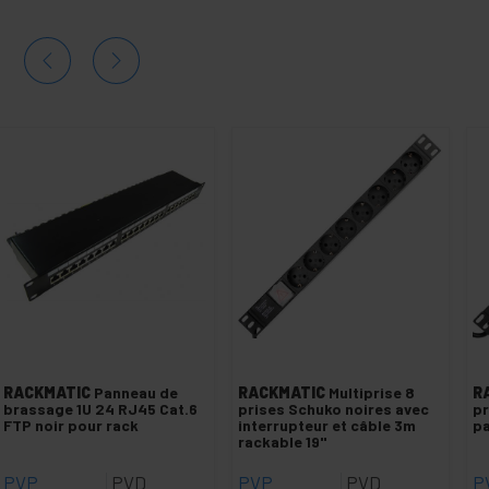
RACKMATIC
Panneau de
RACKMATIC
Multiprise 8
R
brassage 1U 24 RJ45 Cat.6
prises Schuko noires avec
pr
FTP noir pour rack
interrupteur et câble 3m
pa
rackable 19"
PVP
PVD
PVP
PVD
P