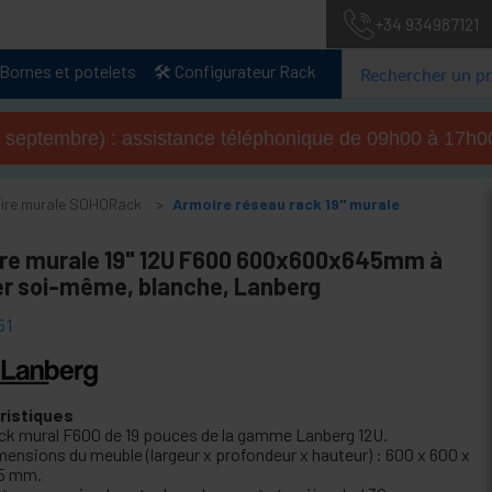
+34 934987121
Bornes et potelets
🛠️ Configurateur Rack
u 4 septembre) : assistance téléphonique de 09h00 à 17
oire murale SOHORack
Armoire réseau rack 19" murale
re murale 19" 12U F600 600x600x645mm à
r soi-même, blanche, Lanberg
51
ristiques
ck mural F600 de 19 pouces de la gamme Lanberg 12U.
mensions du meuble (largeur x profondeur x hauteur) : 600 x 600 x
5 mm.