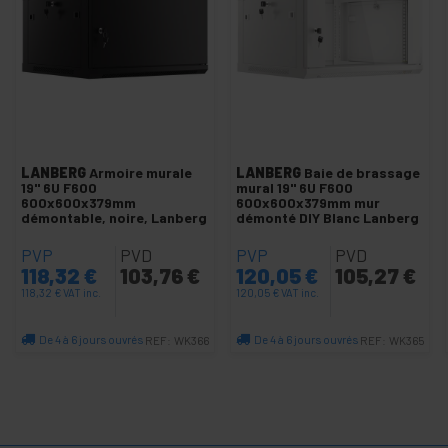
Vidéo
+
Éclairage
et son
+
Photographie
+
Outillage et
quincaillerie
LANBERG
Armoire murale
LANBERG
Baie de brassage
Sécurité,
19" 6U F600
mural 19" 6U F600
+
alarmes
600x600x379mm
600x600x379mm mur
démontable, noire, Lanberg
démonté DIY Blanc Lanberg
et
contrôle
PVP
PVD
PVP
PVD
+
Électronique
118,32
€
103,76
€
120,05
€
105,27
€
et gadgets
118,32
€
VAT inc.
120,05
€
VAT inc.
+
Maison et
entreprise
De 4 à 6 jours ouvrés
De 4 à 6 jours ouvrés
REF:
WK366
REF:
WK365
Quantité
Quantité
+
Loisir
+
Espace
médical