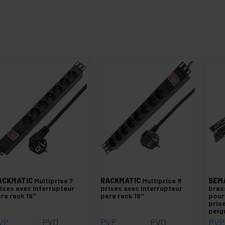
ACKMATIC
Multiprise 7
RACKMATIC
Multiprise 8
BEM
ises avec interrupteur
prises avec interrupteur
bras
ra rack 19"
para rack 19"
pour
pris
peig
VP
PVD
PVP
PVD
PVP