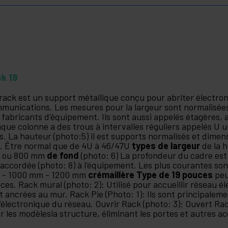
k 19
rack est un support métallique conçu pour abriter électron
munications. Les mesures pour la largeur sont normalisées
 fabricants d'équipement. Ils sont aussi appelés étagères, 
que colonne a des trous à intervalles réguliers appelés U u
is. La hauteur (photo:5) il est supports normalisés et dim
 Être normal que de 4U à 46/47U
types de largeur
de la 
 ou 800 mm
de fond
(photo: 6) La profondeur du cadre est 
 accordée (photo: 8) à l'équipement. Les plus courantes s
- 1000 mm - 1200 mm
crémaillère Type de 19 pouces
peu
ces. Rack mural (photo: 2): Utilisé pour accueillir réseau éle
t ancrées au mur. Rack Pie (Photo: 1): Ils sont principaleme
l'électronique du réseau. Ouvrir Rack (photo: 3): Ouvert R
r les modèlesla structure, éliminant les portes et autres ac