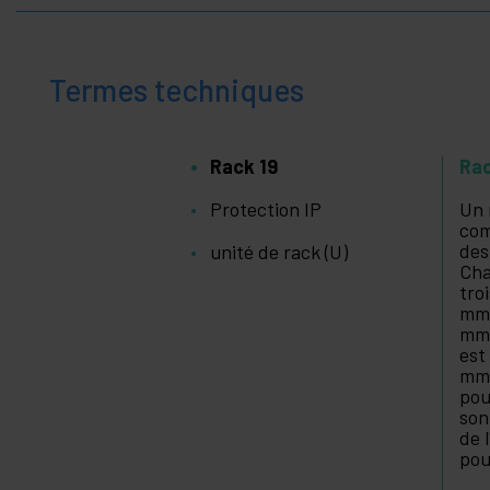
Termes techniques
Rack 19
Rac
Protection IP
Un 
com
des
unité de rack (U)
Cha
tro
mm.
mm
est
mm 
pou
son
de 
pou