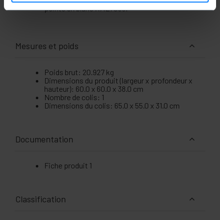
peinte en blanc RAL7035.
Mesures et poids
Poids brut: 20.927 kg
Dimensions du produit (largeur x profondeur x
hauteur): 60.0 x 60.0 x 38.0 cm
Nombre de colis: 1
Dimensions du colis: 65.0 x 55.0 x 31.0 cm
Documentation
Fiche produit 1
Classification