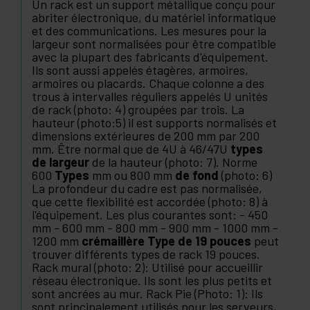
Un rack est un support métallique conçu pour
abriter électronique, du matériel informatique
et des communications. Les mesures pour la
largeur sont normalisées pour être compatible
avec la plupart des fabricants d'équipement.
Ils sont aussi appelés étagères, armoires,
armoires ou placards. Chaque colonne a des
trous à intervalles réguliers appelés U unités
de rack (photo: 4) groupées par trois. La
hauteur (photo:5) il est supports normalisés et
dimensions extérieures de 200 mm par 200
mm. Être normal que de 4U à 46/47U
types
de largeur
de la hauteur (photo: 7). Norme
600
Types
mm ou 800 mm
de fond
(photo: 6)
La profondeur du cadre est pas normalisée,
que cette flexibilité est accordée (photo: 8) à
l'équipement. Les plus courantes sont: - 450
mm - 600 mm - 800 mm - 900 mm - 1000 mm -
1200 mm
crémaillère Type de 19 pouces
peut
trouver différents types de rack 19 pouces.
Rack mural (photo: 2): Utilisé pour accueillir
réseau électronique. Ils sont les plus petits et
sont ancrées au mur. Rack Pie (Photo: 1): Ils
sont principalement utilisés pour les serveurs,