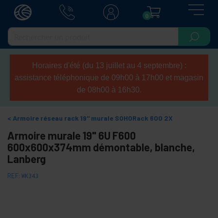
0
Horaires d'été (du 13 juillet au 4 septembre) :
assistance téléphonique de 09h00 à 17h00 et magasin
de 08h00 à 16h30.
Armoire réseau rack 19" murale SOHORack 600 2X
Armoire murale 19" 6U F600
600x600x374mm démontable, blanche,
Lanberg
REF:
WK343