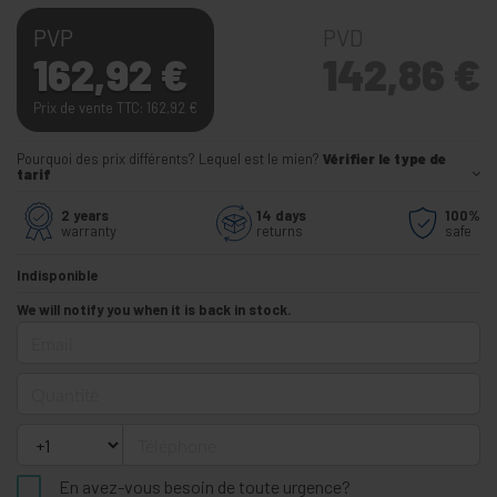
PVP
PVD
162,92
€
142,86
€
Prix de vente TTC: 162,92
€
Pourquoi des prix différents? Lequel est le mien?
Vérifier le type de
tarif
2 years
14 days
100%
warranty
returns
safe
Indisponible
We will notify you when it is back in stock.
Email
Quantité
Téléphone
En avez-vous besoin de toute urgence?