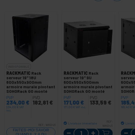
INDISPONIBLE
RACKMATIC
Rack
RACKMATIC
Rack
RACKM
serveur 19'' 18U
serveur 19'' 9U
serveur
600x550x900mm
600x550x500mm
600x5
armoire murale pivotant
armoire murale pivotant
armoir
SOHORack GO monté
SOHORack GO monté
SOHOR
PVP
PVD
PVP
PVD
PVP
234,00
€
182,81
€
171,00
€
133,59
€
185,
234,00
€
VAT
171,00
€
VAT inc.
185,40
€
V
inc.
REF:
Livraison immédiate
Livrai
REF:
WK046
WK043
FAITES-MOI SAVOIR
Quantité
QUAND IL Y A DU