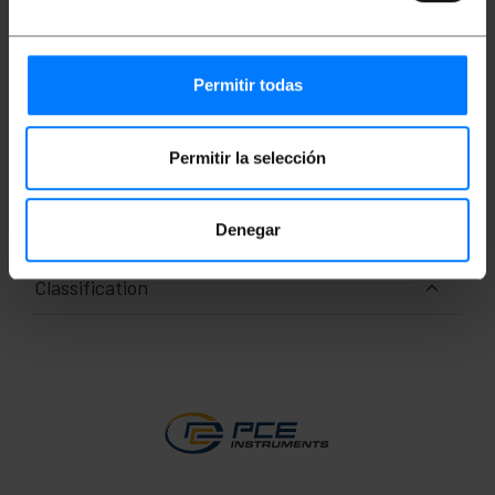
Convient pour une utilisation mobile.
Affichage rétro-éclairé.
Fonctionne avec 3 piles 1,5 V, type AA.
Permitir todas
Mesures et poids
Permitir la selección
Poids brut: 3.33 kg
Nombre de colis: 1
Denegar
Classification