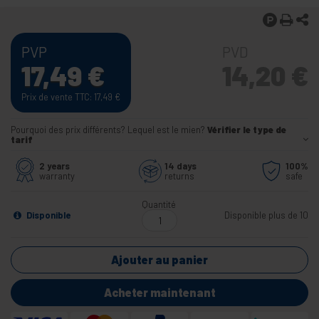
PVP
PVD
17,49
€
14,20
€
Prix de vente TTC: 17,49
€
Pourquoi des prix différents? Lequel est le mien?
Vérifier le type de
tarif
2 years
14 days
100%
warranty
returns
safe
Quantité
Disponible
Disponible plus de 10
Ajouter au panier
Acheter maintenant