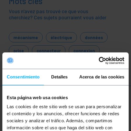
Mots clés
Vous n'avez pas trouvé ce que vous
cherchiez? Ces sujets pourraient vous aider
mécanisme
électrique
données
prise
connecteur
connexion
mur
Consentimiento
Detalles
Acerca de las cookies
Esta página web usa cookies
Plus d'informations
Las cookies de este sitio web se usan para personalizar
el contenido y los anuncios, ofrecer funciones de redes
sociales y analizar el tráfico. Además, compartimos
Description
información sobre el uso que haga del sitio web con