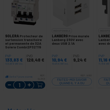
INDISPONIBLE
INDISPO
SOLERA
Protecteur de
LANBERG
Prise murale
LANBE
surtension transitoire
Lanberg 230V avec
Lanber
et permanente de 32A
deux USB 2.1A
avec d
Solera Combi2P32T15
PVP
PVD
PVP
PVD
PVP
133,83
€
128,48
€
10,94
€
9,24
€
11,16
133,83
€
VAT inc.
10,94
€
VAT inc.
11,16
€
VAT
REF:
REF:
IA181
De 5 à 7 jours ouvrés
SL553
FAITES-MOI SAVOIR
FAI
Quantité
QUAND IL Y A DU
QU
STOCK