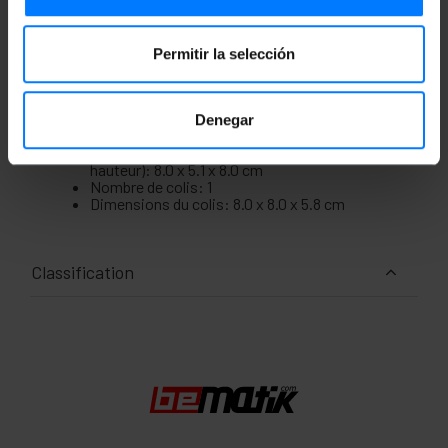
triple châssis # ME38.
Permitir la selección
Mesures et poids
Denegar
Poids brut: 130 g
Dimensions du produit (largeur x profondeur x
hauteur): 8.0 x 5.1 x 8.0 cm
Nombre de colis: 1
Dimensions du colis: 8.0 x 8.0 x 5.8 cm
Classification