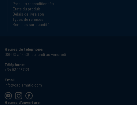
Produits reconditionnés
États du produit
Délais de livraison
Types de remises
Remises sur quantité
Heures de téléphone:
09h00 à 18h00 du lundi au vendredi
Téléphone:
+34 934987121
Email:
info@cablematic.com
Heures d'ouverture:
08h00 à 17h00 du lundi au vendredi
Cablematic Dos Mil SLU, Santander 61, 08020 Barcelone (Espagne)
Numéro de TVA:
ES-B62231261