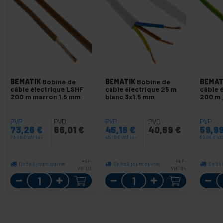
BEMATIK
Bobine de
BEMATIK
Bobine de
BEMAT
câble électrique LSHF
câble électrique 25 m
câble 
200 m marron 1.5 mm
blanc 3x1.5 mm
200 m 
PVP
PVD
PVP
PVD
PVP
73,26
€
66,01
€
45,16
€
40,69
€
59,9
73,26
€
VAT inc.
45,16
€
VAT inc.
59,99
€
VA
REF:
REF:
De 6 à 8 jours ouvrés
De 6 à 8 jours ouvrés
De 6 à
VH102
VH084
Quantité
Quantité