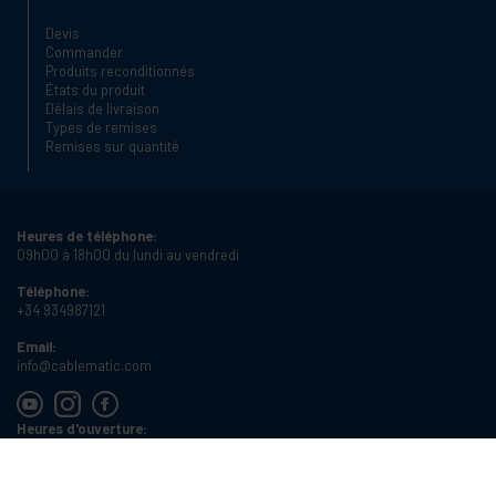
Devis
Commander
Produits reconditionnés
États du produit
Délais de livraison
Types de remises
Remises sur quantité
Heures de téléphone:
09h00 à 18h00 du lundi au vendredi
Téléphone:
+34 934987121
Email:
info@cablematic.com
Heures d'ouverture:
08h00 à 17h00 du lundi au vendredi