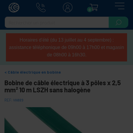
0
Horaires d'été (du 13 juillet au 4 septembre) :
assistance téléphonique de 09h00 à 17h00 et magasin
de 08h00 à 16h30.
Câble électrique en bobine
Bobine de câble électrique à 3 pôles x 2,5
mm² 10 m LSZH sans halogène
REF:
VH089