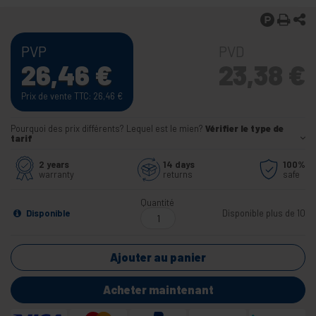
PVP
PVD
26,46
€
23,38
€
Prix de vente TTC: 26,46
€
Pourquoi des prix différents? Lequel est le mien?
Vérifier le type de
tarif
2 years
14 days
100%
warranty
returns
safe
Quantité
Disponible
Disponible plus de 10
Ajouter au panier
Acheter maintenant