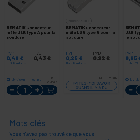
INDISPONIBLE
BEMATIK
Connecteur
BEMATIK
Connecteur
BEMAT
mâle USB type A pour la
mâle USB type B pour la
USB ty
soudure
soudure
le sou
PVP
PVD
PVP
PVD
PVP
0,48
€
0,43
€
0,25
€
0,22
€
0,65
0,48
€
VAT inc.
0,25
€
VAT inc.
0,65
€
VAT
REF:
REF:
CM085
Livraison immédiate
Livrai
CM083
FAITES-MOI SAVOIR
Quantité
QUAND IL Y A DU
STOCK
Mots clés
Vous n'avez pas trouvé ce que vous