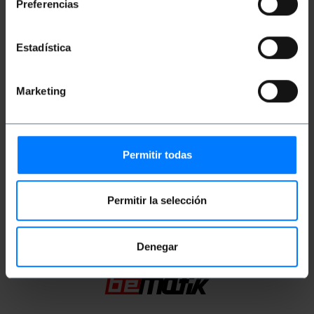
Preferencias
Poids brut: 1.922 kg
Dimensions du produit (largeur x profondeur x
hauteur): 21.0 x 21.0 x 5.5 cm
Estadística
Nombre de colis: 1
Dimensions du colis: 21.0 x 21.0 x 5.5 cm
Marketing
Documentation
Fiche produit 1
Permitir todas
Classification
Permitir la selección
Denegar