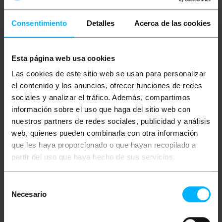
Câble de données USB. Il s'agit d'un câble USB
conforme à la norme des protocoles de connexion
Consentimiento
Detalles
Acerca de las cookies
utilisés par différents appareils compatibles.
Indiqué pour la connexion entre les périphériques,
tels que les souris, les disques durs, les mémoires
USB, les imprimantes, etc. En plus du transfert de
données, il permet le transfert de puissance,
Esta página web usa cookies
permettant ainsi le chargement de l'appareil.
Las cookies de este sitio web se usan para personalizar
spécifications
el contenido y los anuncios, ofrecer funciones de redes
sociales y analizar el tráfico. Además, compartimos
Bobine de 100 mètres de câble USB 2.0.
Ce câble permet la transmission de données
información sobre el uso que haga del sitio web con
USB 2.0 à une vitesse allant jusqu'à 480 Mbps.
nuestros partners de redes sociales, publicidad y análisis
Idéal pour le montage de câbles USB
web, quienes pueden combinarla con otra información
personnalisés.
Couverture extérieure en PVC. Épaisseur de la
que les haya proporcionado o que hayan recopilado a
veste 4,8 mm
partir del uso que haya hecho de sus servicios.
Compatible avec USB 2.0 et 1.1.
Gris.
Selección
Necesario
de
Mesures et poids
consentimiento