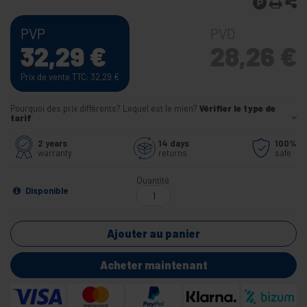
PVP
PVD
32,29
€
28,26
€
Prix de vente TTC: 32,29
€
Pourquoi des prix différents? Lequel est le mien?
Vérifier le type de
tarif
2 years
14 days
100%
warranty
returns
safe
Quantité
Disponible
Ajouter au panier
Acheter maintenant