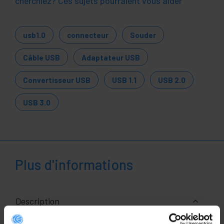
cherchiez? Ces sujets pourraient vous aider
usb1.0
connecteur
Souder
Câble USB
Adaptateur USB
Convertisseur USB
USB 1.1
USB 2.0
USB 3.0
Plus d'informations
Description