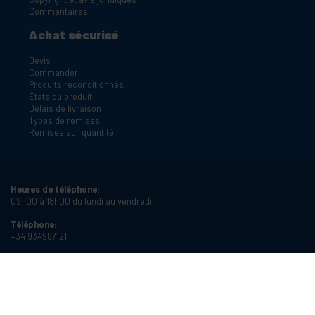
Commentaires
Achat sécurisé
Devis
Commander
Produits reconditionnés
États du produit
Délais de livraison
Types de remises
Remises sur quantité
Heures de téléphone:
09h00 à 18h00 du lundi au vendredi
Téléphone:
+34 934987121
Email:
info@cablematic.com
Heures d'ouverture: