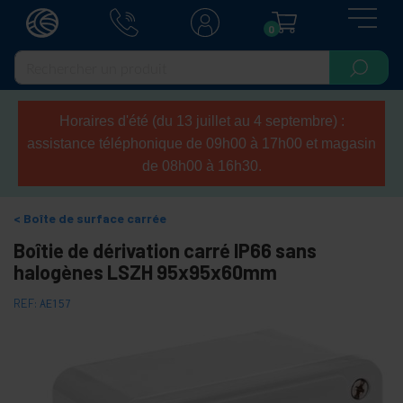
0
Horaires d'été (du 13 juillet au 4 septembre) :
assistance téléphonique de 09h00 à 17h00 et magasin
de 08h00 à 16h30.
Boîte de surface carrée
Boîtie de dérivation carré IP66 sans
halogènes LSZH 95x95x60mm
REF:
AE157