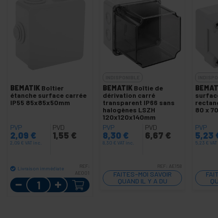
INDISPONIBLE
INDISPO
BEMATIK
Boîtier
BEMATIK
Boîtie de
BEMAT
étanche surface carrée
dérivation carré
surfac
IP55 85x85x50mm
transparent IP66 sans
rectang
halogènes LSZH
80 x 7
120x120x140mm
PVP
PVD
PVP
PVD
PVP
2,09
€
1,55
€
8,30
€
6,67
€
5,23
2,09
€
VAT inc.
8,30
€
VAT inc.
5,23
€
VAT
REF:
REF:
AE158
Livraison immédiate
AE001
FAITES-MOI SAVOIR
FAI
Quantité
QUAND IL Y A DU
QU
STOCK