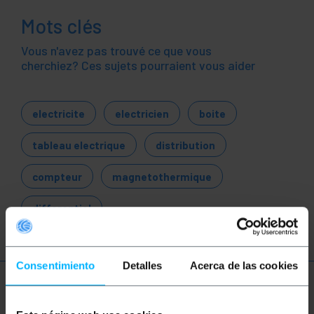
Mots clés
Vous n'avez pas trouvé ce que vous
cherchiez? Ces sujets pourraient vous aider
electricite
electricien
boite
tableau electrique
distribution
compteur
magnetothermique
differentiel
Consentimiento
Detalles
Acerca de las cookies
Plus d'informations