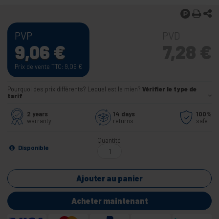
PVP
PVD
9,06
€
7,28
€
Prix de vente TTC: 9,06
€
Pourquoi des prix différents? Lequel est le mien?
Vérifier le type de
tarif
2 years
14 days
100%
warranty
returns
safe
Quantité
Disponible
Ajouter au panier
Acheter maintenant