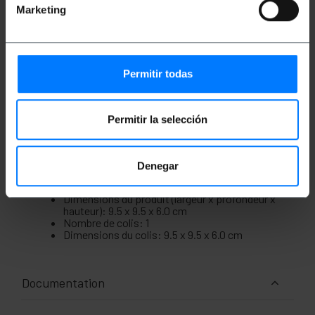
Marketing
l'arrière, il a deux trous pré-percés pour un
tube 20 et deux sur les côtés pour un tube 22.
Fabriqué en matière plastique ABS sans
algues, avec une faible émission de fumées et
de gaz corrosifs.
Idéal pour loger et protéger les connexions ou
Permitir todas
mécanismes électriques.
Comprend des vis à fixer au mur.
Permitir la selección
Mesures et poids
Denegar
Poids brut: 147 g
Dimensions du produit (largeur x profondeur x
hauteur): 9.5 x 9.5 x 6.0 cm
Nombre de colis: 1
Dimensions du colis: 9.5 x 9.5 x 6.0 cm
Documentation