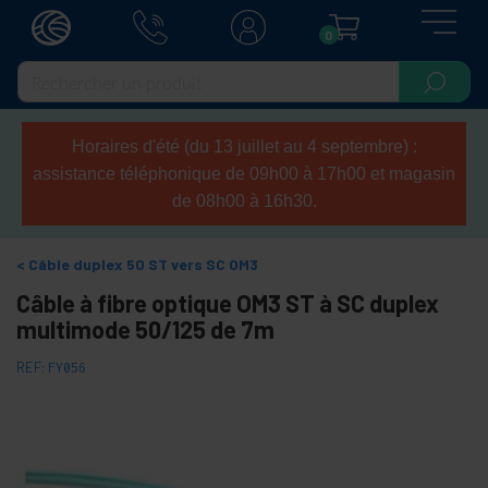
0
Horaires d'été (du 13 juillet au 4 septembre) :
assistance téléphonique de 09h00 à 17h00 et magasin
de 08h00 à 16h30.
Câble duplex 50 ST vers SC OM3
Câble à fibre optique OM3 ST à SC duplex
multimode 50/125 de 7m
REF:
FY056