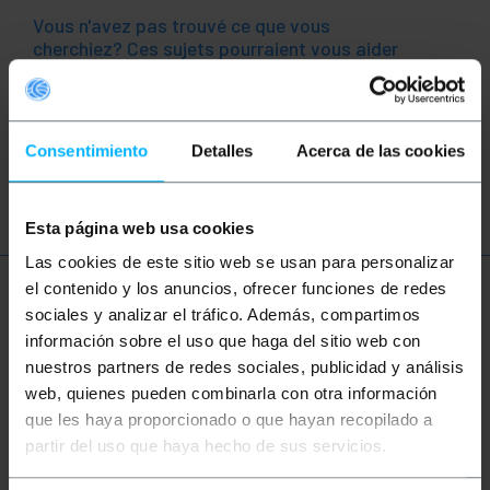
Vous n'avez pas trouvé ce que vous
cherchiez? Ces sujets pourraient vous aider
réseau
ethernet
LAN
patch
Consentimiento
Detalles
Acerca de las cookies
ftth
fibre
optique
gigabit
Esta página web usa cookies
Las cookies de este sitio web se usan para personalizar
el contenido y los anuncios, ofrecer funciones de redes
Plus d'informations
sociales y analizar el tráfico. Además, compartimos
información sobre el uso que haga del sitio web con
nuestros partners de redes sociales, publicidad y análisis
Description
web, quienes pueden combinarla con otra información
que les haya proporcionado o que hayan recopilado a
partir del uso que haya hecho de sus servicios.
Duplex Câble à fibre optique multimode (MM) qui
répond à la norme de l'ISO-11801 OM3. Câbles OM3