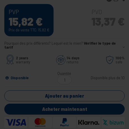
PVP
PVD
15,82
€
13,37
€
Prix de vente TTC: 15,82
€
Pourquoi des prix différents? Lequel est le mien?
Vérifier le type de
tarif
2 years
14 days
100%
warranty
returns
safe
Quantité
Disponible
Disponible plus de 10
Ajouter au panier
Acheter maintenant