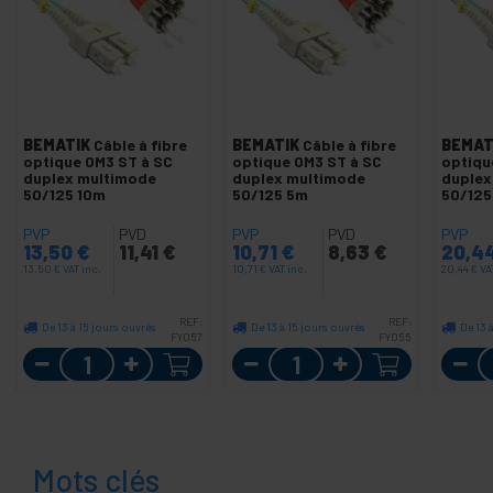
BEMATIK
Câble à fibre
BEMATIK
Câble à fibre
BEMAT
optique OM3 ST à SC
optique OM3 ST à SC
optiqu
duplex multimode
duplex multimode
duplex
50/125 10m
50/125 5m
50/12
PVP
PVD
PVP
PVD
PVP
13,50
€
11,41
€
10,71
€
8,63
€
20,4
13,50
€
VAT inc.
10,71
€
VAT inc.
20,44
€
VA
REF:
REF:
De 13 à 15 jours ouvrés
De 13 à 15 jours ouvrés
De 13 
FY057
FY055
Quantité
Quantité
Mots clés