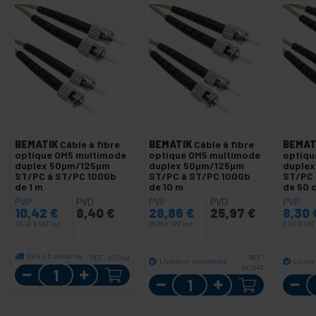
BEMATIK
Câble à fibre
BEMATIK
Câble à fibre
BEMAT
optique OM5 multimode
optique OM5 multimode
optiqu
duplex 50µm/125µm
duplex 50µm/125µm
duple
ST/PC à ST/PC 100Gb
ST/PC à ST/PC 100Gb
ST/PC 
de 1 m
de 10 m
de 50 
PVP
PVD
PVP
PVD
PVP
10,42
€
8,40
€
28,86
€
25,97
€
8,30
10,42
€
VAT inc.
28,86
€
VAT inc.
8,30
€
VAT
De 4 à 5 semaines
REF:
GC042
REF:
Livraison immédiate
Livrai
Quantité
GC047
Quantité