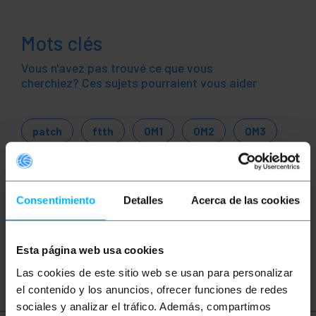
Mots clés
Vous n'avez pas trouvé ce que vous
cherchiez? Ces sujets pourraient vous aider
patch
ftth
OM1
OM2
OM3
broadband
router
orange
bouygues
télécom
sfr.free mobile
Consentimiento
Detalles
Acerca de las cookies
réseau
ethernet
LAN
fibre
Esta página web usa cookies
optique
gigabit
Las cookies de este sitio web se usan para personalizar
el contenido y los anuncios, ofrecer funciones de redes
sociales y analizar el tráfico. Además, compartimos