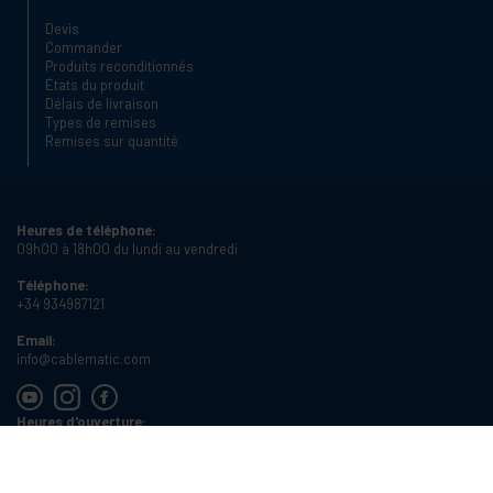
Devis
Commander
Produits reconditionnés
États du produit
Délais de livraison
Types de remises
Remises sur quantité
Heures de téléphone:
09h00 à 18h00 du lundi au vendredi
Téléphone:
+34 934987121
Email:
info@cablematic.com
Heures d'ouverture:
08h00 à 17h00 du lundi au vendredi