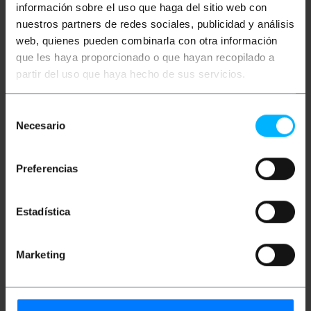
información sobre el uso que haga del sitio web con
Plus d'informations
nuestros partners de redes sociales, publicidad y análisis
web, quienes pueden combinarla con otra información
que les haya proporcionado o que hayan recopilado a
partir del uso que haya hecho de sus servicios.
Description
Selección
Câble fibre optique duplex multimode (MM) conforme
Necesario
de
à la norme OM5 (ANSI/TIA 492AAE). Les câbles OM5
consentimiento
utilisent une fibre de type WBMMF multimode
optimisée à 50/125 ?m et permettent une vitesse
Preferencias
pouvant atteindre 100 gigabits à une distance
pouvant atteindre 100 m. Il dispose d'un connecteur
double ST/PC à une extrémité et d'un connecteur
double ST/PC à l'autre extrémité. Câble vérifié à
Estadística
100%, de première qualité et LSZH (Low Smoke
Halogen Free). Section du noyau central et son
rev50/125 microns (?m). Section totale de chaque
câble de 3,0 mm (y compris fibre kevlar et gaine de
Marketing
couleur verte). Longueur de câble de 2 m.
Mesures et poids