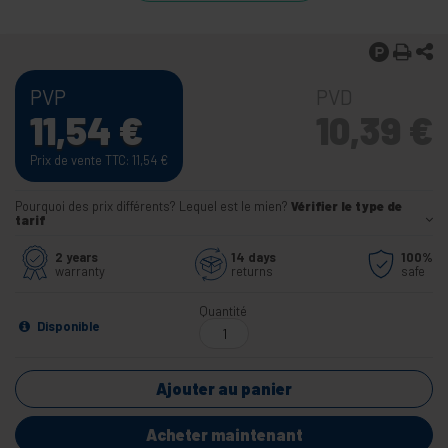
PVP
PVD
11,54
€
10,39
€
Prix de vente TTC: 11,54
€
Pourquoi des prix différents? Lequel est le mien?
Vérifier le type de
tarif
2 years
14 days
100%
warranty
returns
safe
Quantité
Disponible
Ajouter au panier
Acheter maintenant