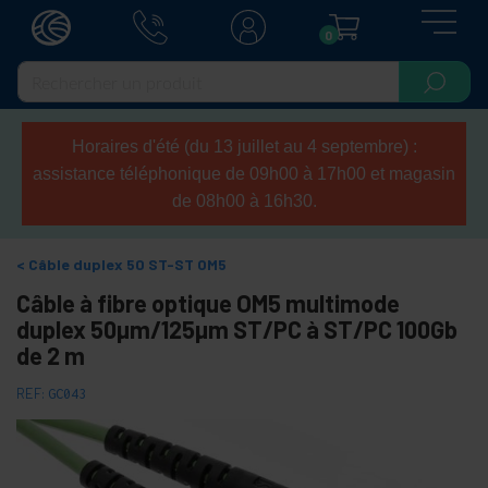
0
Horaires d'été (du 13 juillet au 4 septembre) :
assistance téléphonique de 09h00 à 17h00 et magasin
de 08h00 à 16h30.
Câble duplex 50 ST-ST OM5
Câble à fibre optique OM5 multimode
duplex 50µm/125µm ST/PC à ST/PC 100Gb
de 2 m
REF:
GC043