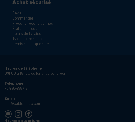
Achat sécurisé
Devis
Commander
Produits reconditionnés
États du produit
Délais de livraison
Types de remises
Remises sur quantité
Heures de téléphone:
09h00 à 18h00 du lundi au vendredi
Téléphone:
+34 934987121
Email:
info@cablematic.com
Heures d'ouverture:
08h00 à 17h00 du lundi au vendredi