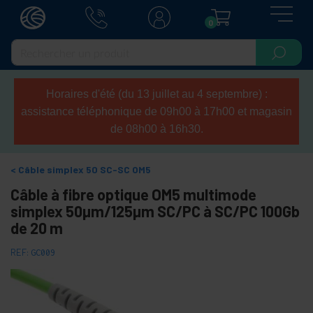
0
Horaires d'été (du 13 juillet au 4 septembre) :
assistance téléphonique de 09h00 à 17h00 et magasin
de 08h00 à 16h30.
Câble simplex 50 SC-SC OM5
Câble à fibre optique OM5 multimode
simplex 50µm/125µm SC/PC à SC/PC 100Gb
de 20 m
REF:
GC009