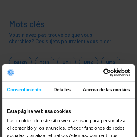
Mots clés
Vous n'avez pas trouvé ce que vous
cherchiez? Ces sujets pourraient vous aider
patch
ftth
OM1
OM2
OM3
broadband
router
orange
Consentimiento
Detalles
Acerca de las cookies
bouygues
télécom
sfr.free mobile
réseau
ethernet
LAN
fibre
Esta página web usa cookies
optique
gigabit
Las cookies de este sitio web se usan para personalizar
el contenido y los anuncios, ofrecer funciones de redes
sociales y analizar el tráfico. Además, compartimos