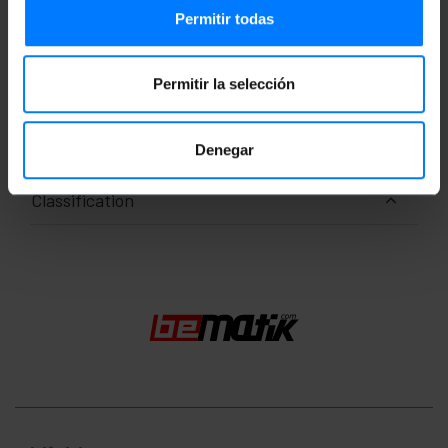
Mesures et poids
Permitir todas
Poids brut: 300 g
Dimensions du produit (largeur x profondeur x
Permitir la selección
hauteur): 19.0 x 20.0 x 2.5 cm
Nombre de colis: 1
Dimensions du colis: 20.0 x 19.0 x 2.5 cm
Denegar
Classification