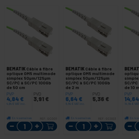
BEMATIK
Câble à fibre
BEMATIK
Câble à fibre
BEMAT
optique OM5 multimode
optique OM5 multimode
optiqu
simplex 50µm/125µm
simplex 50µm/125µm
simpl
SC/PC à SC/PC 100Gb
SC/PC à SC/PC 100Gb
SC/PC 
de 50 cm
de 2 m
de 10 
PVP
PVD
PVP
PVD
PVP
4,84
€
3,91
€
6,64
€
5,36
€
14,6
4,84
€
VAT inc.
6,64
€
VAT inc.
14,64
€
VAT
En 4 semaines
En 4 semaines
En 4 s
REF:
GC001
REF:
GC003
Quantité
Quantité