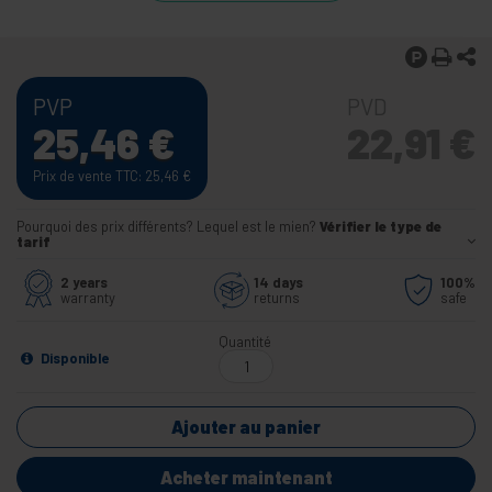
PVP
PVD
25,46
€
22,91
€
Prix de vente TTC: 25,46
€
Pourquoi des prix différents? Lequel est le mien?
Vérifier le type de
tarif
2 years
14 days
100%
warranty
returns
safe
Quantité
Disponible
Ajouter au panier
Acheter maintenant