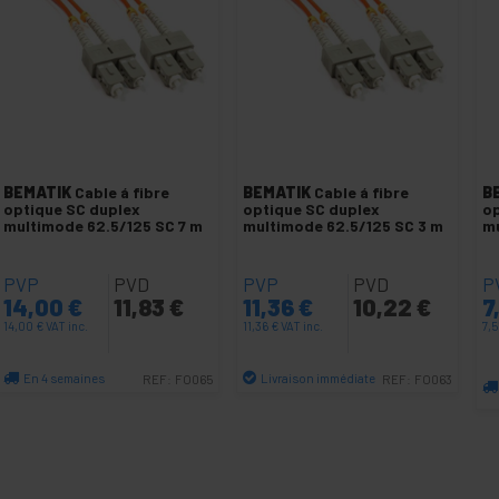
BEMATIK
Cable á fibre
BEMATIK
Cable á fibre
B
optique SC duplex
optique SC duplex
op
multimode 62.5/125 SC 7 m
multimode 62.5/125 SC 3 m
mu
PVP
PVD
PVP
PVD
P
14,00
€
11,83
€
11,36
€
10,22
€
7
14,00
€
VAT inc.
11,36
€
VAT inc.
7,5
En 4 semaines
Livraison immédiate
REF:
FO065
REF:
FO063
Quantité
Quantité