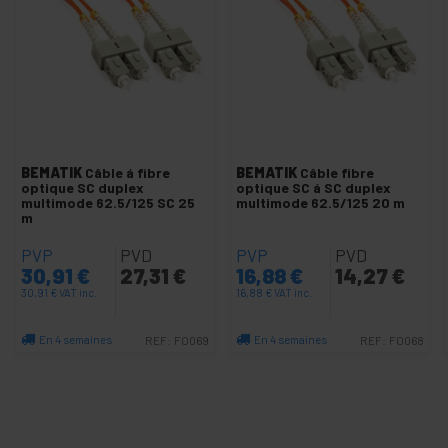
-
Cable Fanout MTP-LC MM 50/125 PC
+
Câble duplex M/M 50/125 PC
-
Câble duplex M/M 62.5/125 PC
Câble duplex 62.5 FC vers FC
Câble duplex 62.5 FC vers LC
BEMATIK
Câble á fibre
BEMATIK
Câble fibre
optique SC duplex
optique SC á SC duplex
Câble duplex 62.5 FC vers SC
multimode 62.5/125 SC 25
multimode 62.5/125 20 m
m
Câble duplex 62.5 FC vers ST
PVP
PVD
PVP
PVD
Câble duplex 62,5 LC vers LC
30,91
€
27,31
€
16,88
€
14,27
€
Câble duplex 62.5 SC vers SC
30,91
€
VAT inc.
16,88
€
VAT inc.
Câble duplex 62.5 ST vers SC
En 4 semaines
En 4 semaines
REF:
FO069
REF:
FO068
+
Câble duplex SM 9/125 APC
Quantité
Quantité
+
Câble duplex SM 9/125 PC
+
Câble Simplex SM 9/125 APC
+
Câble simplex M/M 50/125 PC