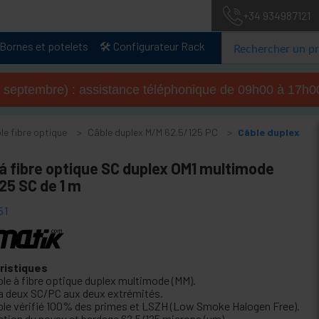
+34 934987121
Bornes et potelets
🛠️ Configurateur Rack
u 4 septembre) : assistance téléphonique de 09h00 à 17
le fibre optique
Câble duplex M/M 62.5/125 PC
Câble duplex
á fibre optique SC duplex OM1 multimode
25 SC de 1 m
61
ristiques
ble à fibre optique duplex multimode (MM).
 ya deux SC/PC aux deux extrémités.
ble vérifié 100% des primes et LSZH (Low Smoke Halogen Free).
ction du noyau et bardage 62.5/125 microns (um).