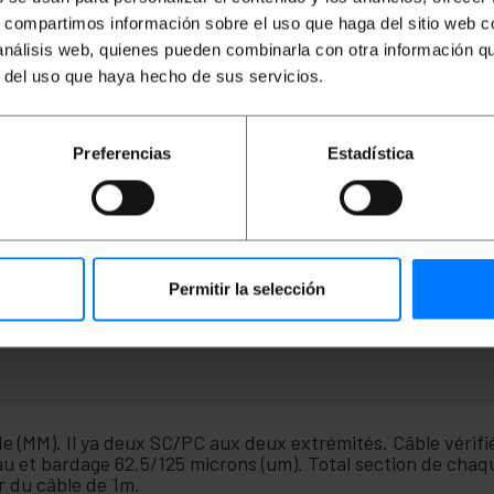
s, compartimos información sobre el uso que haga del sitio web 
 análisis web, quienes pueden combinarla con otra información q
r del uso que haya hecho de sus servicios.
Preferencias
Estadística
Permitir la selección
de (MM). Il ya deux SC/PC aux deux extrémités. Câble véri
 et bardage 62.5/125 microns (um). Total section de chaque
r du câble de 1m.