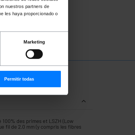
con nuestros partners de
ue les haya proporcionado o
Marketing
Permitir todas
fié 100% des primes et LSZH (Low
 fil de 2.0 mm (y compris les fibres