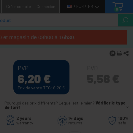
Créer compte
Connexion
/ EUR /
FR
0
h00 et magasin de 08h00 à 16h30.
PVP
PVD
6,20
€
5,58
€
Prix de vente TTC: 6,20
€
Pourquoi des prix différents? Lequel est le mien?
Vérifier le type
de tarif
2 years
14 days
100%
warranty
returns
safe