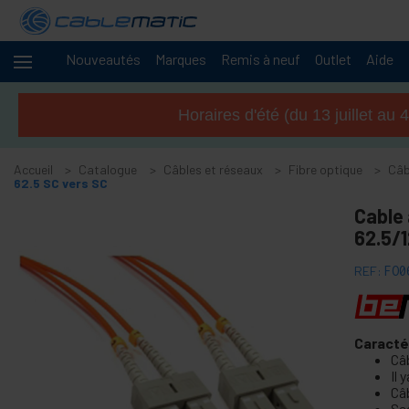
Nouveautés
Marques
Remis à neuf
Outlet
Aide
Câbles
-
et
Horaires d'été (du 13 juillet a
réseaux
+
Accessoires M.2 SSD SATA HDD SAS
Accueil
Catalogue
Câbles et réseaux
Fibre optique
Câb
+
Accessoires FireWire
62.5 SC vers SC
+
Adaptateur IDE ATA
Cable 
+
62.5/1
Adaptateur Bluetooth et accessoires
+
Port parallèle
REF:
FO0
+
Adaptateur RS232
+
câble BCC
+
Caracté
Cable et adaptateur MIDI
Câ
+
Câbles et accessoires USB
Il
Câ
+
Câbles CISCO Systems
Se