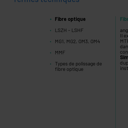
Fibre optique
Fib
LSZH - LSHF
ang
Il 
MTR
MG1, MG2, OM3, OM4
dan
con
MMF
Sim
dup
Types de polissage de
ins
fibre optique