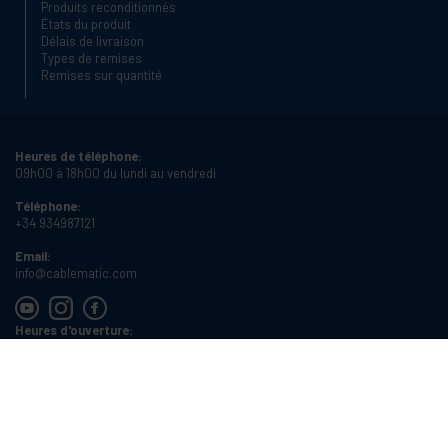
Produits reconditionnés
États du produit
Délais de livraison
Types de remises
Remises sur quantité
Heures de téléphone:
09h00 à 18h00 du lundi au vendredi
Téléphone:
+34 934987121
Email:
info@cablematic.com
Heures d'ouverture:
08h00 à 17h00 du lundi au vendredi
Cablematic Dos Mil SLU, Santander 61, 08020 Barcelone (Espagne)
Numéro de TVA:
ES-B62231261