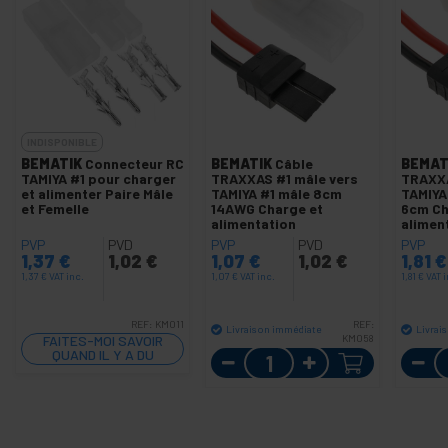
INDISPONIBLE
BEMATIK
Connecteur RC
BEMATIK
Câble
BEMAT
TAMIYA #1 pour charger
TRAXXAS #1 mâle vers
TRAXXA
et alimenter Paire Mâle
TAMIYA #1 mâle 8cm
TAMIYA
et Femelle
14AWG Charge et
6cm Ch
alimentation
alimen
PVP
PVD
PVP
PVD
PVP
1,37
€
1,02
€
1,07
€
1,02
€
1,81
€
1,37
€
VAT inc.
1,07
€
VAT inc.
1,81
€
VAT i
REF:
KM011
REF:
Livraison immédiate
Livrai
FAITES-MOI SAVOIR
KM058
QUAND IL Y A DU
Quantité
STOCK