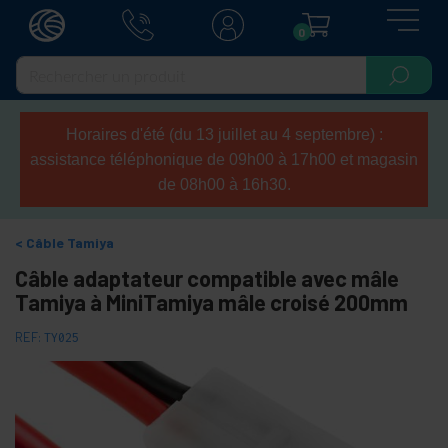
0
Horaires d'été (du 13 juillet au 4 septembre) :
assistance téléphonique de 09h00 à 17h00 et magasin
de 08h00 à 16h30.
Câble Tamiya
Câble adaptateur compatible avec mâle
Tamiya à MiniTamiya mâle croisé 200mm
REF:
TY025