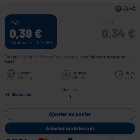
PVP
PVD
0,39
€
0,34
€
Prix de vente TTC: 0,39
€
Pourquoi des prix différents? Lequel est le mien?
Vérifier le type de
tarif
2 years
14 days
100%
warranty
returns
safe
Quantité
Disponible
Ajouter au panier
Acheter maintenant