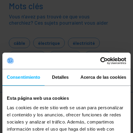
Mots clés
Vous n'avez pas trouvé ce que vous
cherchiez? Ces sujets pourraient vous aider
câble
électrique
électricité
électronique
électricien
courant
tension
Consentimiento
Detalles
Acerca de las cookies
Esta página web usa cookies
Plus d'informations
Las cookies de este sitio web se usan para personalizar
el contenido y los anuncios, ofrecer funciones de redes
sociales y analizar el tráfico. Además, compartimos
Description
información sobre el uso que haga del sitio web con