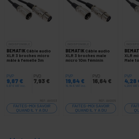
INDISPONIBLE
INDISPONIBLE
INDISPO
BEMATIK
Câble audio
BEMATIK
Câble audio
BEMAT
XLR 3 broches micro
XLR 3 broches male
XLR mi
mâle à femelle 3m
micro 10m féminin
Male t
PVP
PVD
PVP
PVD
PVP
9,87
€
7,93
€
19,64
€
16,64
€
4,28
9,87
€
VAT inc.
19,64
€
VAT inc.
4,28
€
VAT 
REF:
AX003
REF:
AX005
FAITES-MOI SAVOIR
FAITES-MOI SAVOIR
FAI
QUAND IL Y A DU
QUAND IL Y A DU
QU
STOCK
STOCK