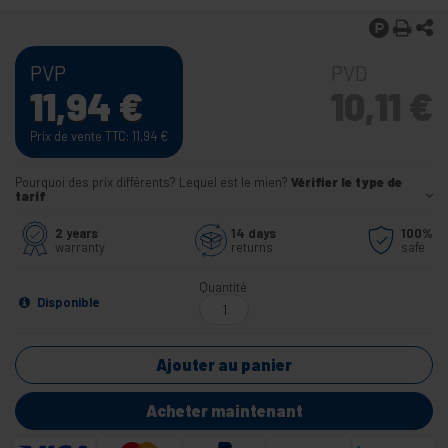
PVP
PVD
11,94
€
10,11
€
Prix de vente TTC: 11,94
€
Pourquoi des prix différents? Lequel est le mien?
Vérifier le type de
tarif
2 years
14 days
100%
warranty
returns
safe
Quantité
Disponible
Ajouter au panier
Acheter maintenant