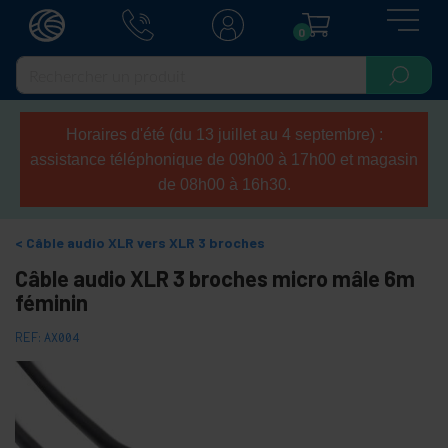
0
Horaires d'été (du 13 juillet au 4 septembre) :
assistance téléphonique de 09h00 à 17h00 et magasin
de 08h00 à 16h30.
Câble audio XLR vers XLR 3 broches
Câble audio XLR 3 broches micro mâle 6m
féminin
REF:
AX004