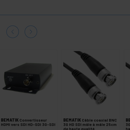
BEMATIK
Convertisseur
BEMATIK
Câble coaxial BNC
B
HDMI vers SDI HD-SDI 3G-SDI
3G HD SDI mâle à mâle 25cm
3G
de haute qualité
ha