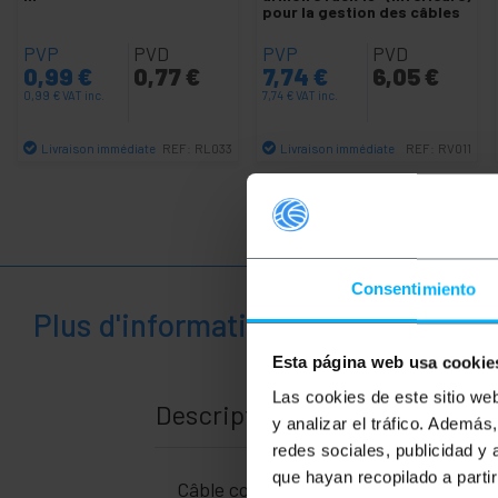
pour la gestion des câbles
PVP
PVD
PVP
PVD
0,99
€
0,77
€
7,74
€
6,05
€
0,99
€
VAT inc.
7,74
€
VAT inc.
Livraison immédiate
Livraison immédiate
REF:
RL033
REF:
RV011
Quantité
Quantité
Consentimiento
Plus d'informations
Esta página web usa cookie
Las cookies de este sitio we
Description
y analizar el tráfico. Ademá
redes sociales, publicidad y
que hayan recopilado a parti
Câble coaxial BNC de haute qualité, 