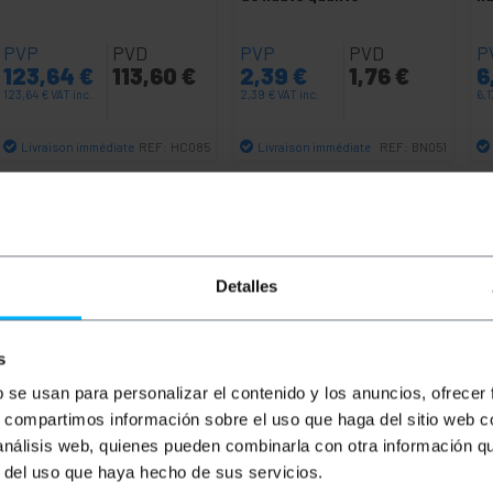
PVP
PVD
PVP
PVD
P
123,64
€
113,60
€
2,39
€
1,76
€
6
123,64
€
VAT inc.
2,39
€
VAT inc.
6,1
Livraison immédiate
Livraison immédiate
REF:
HC085
REF:
BN051
Quantité
Quantité
Detalles
s
b se usan para personalizar el contenido y los anuncios, ofrecer
s, compartimos información sobre el uso que haga del sitio web 
 análisis web, quienes pueden combinarla con otra información q
r del uso que haya hecho de sus servicios.
le câble se compose de connecteurs BNC mâles aux deux ex