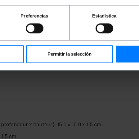
longue durée de vie. Le câble SDI est idéal pour transmettre 
fessionnels, tels que la radio, la télévision ou la surveil
Preferencias
Estadística
our la transmission d'images vidéo haute définition.
aux deux extrémités du câble.
o SDI, SD-SDI, HD-SDI, 3G-SDI, 6G-SDI et 12G-SDI.
82.
Permitir la selección
 / s.
Z.
 profondeur x hauteur): 15.0 x 15.0 x 1.5 cm
x 1.5 cm