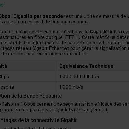
ps
Gbps (Gigabits par seconde)
est une unité de mesure de l
ivalant à un milliard de bits par seconde.
s le domaine des télécommunications, le Gbps définit la c
rastructures en fibre optique (FTTH). Cette métrique déterm
mettant le transfert massif de paquets sans saturation. L
erfaces réseau Gigabit Ethernet pour gérer la signalisation 
x de données sur les équipements actifs.
ité
Équivalence Technique
Gbps
1 000 000 000 b/s
pacité
1 000 Mb/s
tion de la Bande Passante
 liaison à 1 Gbps permet une segmentation efficace des ser
geants en temps réel sans goulots d'étranglement.
ntages de la connectivité Gigabit
Réduction de la latence réseau.