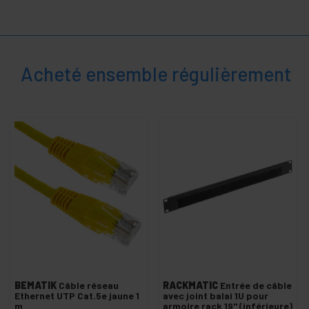
et
contrôle
+
Électronique
et gadgets
+
Maison et
Acheté ensemble régulièrement
entreprise
+
Loisir
+
Espace
médical
BEMATIK
Câble réseau
RACKMATIC
Entrée de câble
Ethernet UTP Cat.5e jaune 1
avec joint balai 1U pour
m
armoire rack 19" (inférieure)