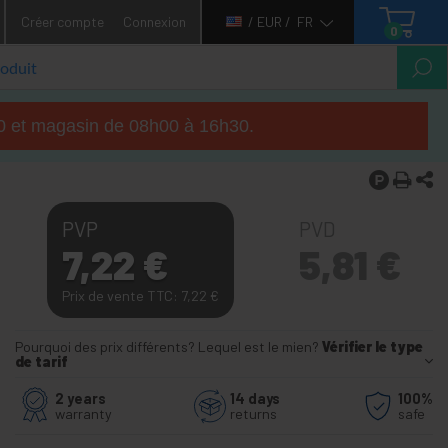
Créer compte
Connexion
/ EUR /
FR
0
h00 et magasin de 08h00 à 16h30.
PVP
PVD
7,22
€
5,81
€
Prix de vente TTC: 7,22
€
Pourquoi des prix différents? Lequel est le mien?
Vérifier le type
de tarif
2 years
14 days
100%
warranty
returns
safe