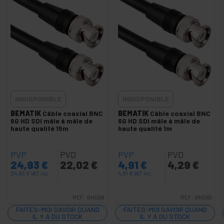
Carte son et adaptateur
+
Accessoires GoPro
+
Visite audioguidée
+
Accessoires et câmeras CCTV
+
Écrans de Projection
+
Stands d'ordinateur et de télévision
INDISPONIBLE
INDISPONIBLE
+
HDMI DisplayPort DVI VGA SDI Vidéo
BEMATIK
Câble coaxial BNC
BEMATIK
Câble coaxial BNC
6G HD SDI mâle à mâle de
6G HD SDI mâle à mâle de
haute qualité 15m
haute qualité 1m
+
Éclairage
et son
PVP
PVD
PVP
PVD
+
Photographie
24,93
€
22,02
€
4,91
€
4,29
€
24,93
€
VAT inc.
4,91
€
VAT inc.
+
Outillage et
quincaillerie
REF:
BN068
REF:
BN063
Sécurité,
+
FAITES-MOI SAVOIR QUAND
FAITES-MOI SAVOIR QUAND
alarmes
IL Y A DU STOCK
IL Y A DU STOCK