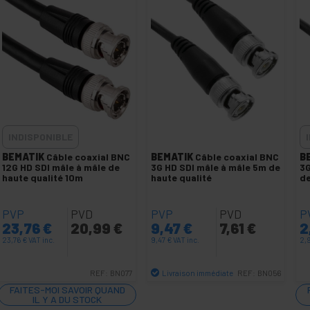
INDISPONIBLE
BEMATIK
Câble coaxial BNC
BEMATIK
Câble coaxial BNC
B
12G HD SDI mâle à mâle de
3G HD SDI mâle à mâle 5m de
3G
haute qualité 10m
haute qualité
de
PVP
PVD
PVP
PVD
P
23,76
€
20,99
€
9,47
€
7,61
€
2
23,76
€
VAT inc.
9,47
€
VAT inc.
2,
Livraison immédiate
REF:
BN077
REF:
BN056
Quantité
FAITES-MOI SAVOIR QUAND
IL Y A DU STOCK