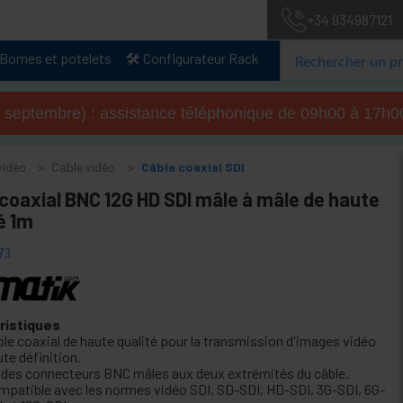
+34 934987121
Bornes et potelets
🛠️ Configurateur Rack
u 4 septembre) : assistance téléphonique de 09h00 à 17
vidéo
Cable vidéo
Câble coaxial SDI
coaxial BNC 12G HD SDI mâle à mâle de haute
é 1m
73
ristiques
ble coaxial de haute qualité pour la transmission d'images vidéo
te définition.
 a des connecteurs BNC mâles aux deux extrémités du câble.
mpatible avec les normes vidéo SDI, SD-SDI, HD-SDI, 3G-SDI, 6G-