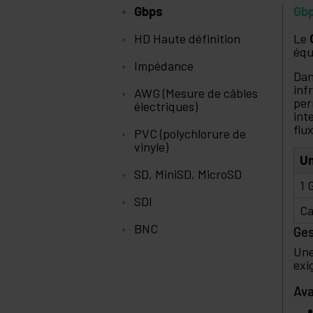
Gbps
Gb
HD Haute définition
Le
équ
Impédance
Dan
inf
AWG (Mesure de câbles
per
électriques)
int
flu
PVC (polychlorure de
vinyle)
Un
SD, MiniSD, MicroSD
1 
SDI
Ca
BNC
Ges
Une
exi
Ava