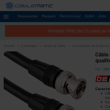
Nouveautés
Marques
Remis à neuf
Outlet
Aide
Câbles
+
et
Horaires d'été (du 13 juillet a
réseaux
+
Racks et
serveurs
Accueil
Catalogue
Audio et Vidéo
Accessoires de Audio et 
Audio
-
Câble 
et
qualit
Vidéo
-
Accessoires de Audio et vidéo
REF:
BN0
Accessoires capture vidéo
+
Accessoires et adaptateurs AV
Caracté
+
Haut-parleurs de renfort
Câ
hau
+
Câble audio et vidéo OFC
Il
+
Co
Câble audio