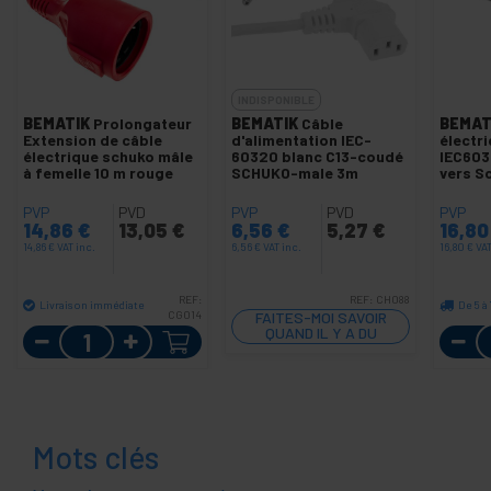
INDISPONIBLE
BEMATIK
Prolongateur
BEMATIK
Câble
BEMAT
Extension de câble
d'alimentation IEC-
électr
électrique schuko mâle
60320 blanc C13-coudé
IEC603
à femelle 10 m rouge
SCHUKO-male 3m
vers S
PVP
PVD
PVP
PVD
PVP
14,86
€
13,05
€
6,56
€
5,27
€
16,8
14,86
€
VAT inc.
6,56
€
VAT inc.
16,80
€
VAT
REF:
REF:
CH088
Livraison immédiate
De 5 à
CG014
FAITES-MOI SAVOIR
Quantité
QUAND IL Y A DU
STOCK
Mots clés