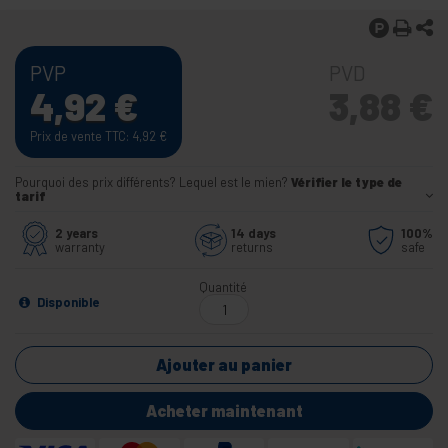
PVP
PVD
4,92
€
3,88
€
Prix de vente TTC: 4,92
€
Pourquoi des prix différents? Lequel est le mien?
Vérifier le type de
tarif
2 years
14 days
100%
warranty
returns
safe
Quantité
Disponible
Ajouter au panier
Acheter maintenant