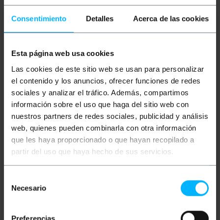
Homme (type A) à une extrémité et d'une fourche sur
deux connecteurs HDMI-Femme (type A) à l'autre
Consentimiento
Detalles
Acerca de las cookies
extrémité. Le fonctionnement correct dans certains
environnements n'est pas garanti. Il ne prétend pas
être un duplicateur de signal mais un duplicateur de
connecteur HDMI. Longueur de câble avec
Esta página web usa cookies
connecteurs: 25 cm.
Las cookies de este sitio web se usan para personalizar
el contenido y los anuncios, ofrecer funciones de redes
Mesures et poids
sociales y analizar el tráfico. Además, compartimos
información sobre el uso que haga del sitio web con
Poids brut: 60 g
nuestros partners de redes sociales, publicidad y análisis
Dimensions du produit (largeur x profondeur x
hauteur): 12.5 x 10.5 x 2.0 cm
web, quienes pueden combinarla con otra información
Nombre de colis: 1
que les haya proporcionado o que hayan recopilado a
Dimensions du colis: 12.5 x 10.5 x 2.0 cm
partir del uso que haya hecho de sus servicios.
Documentation
Selección
Necesario
de
consentimiento
Fiche produit 1
Preferencias