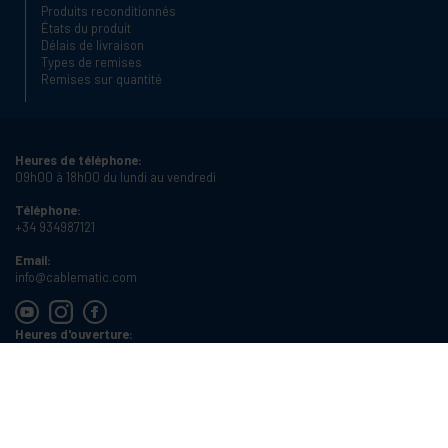
Produits reconditionnés
États du produit
Délais de livraison
Types de remises
Remises sur quantité
Heures de téléphone:
09h00 à 18h00 du lundi au vendredi
Téléphone:
+34 934987121
Email:
info@cablematic.com
Heures d'ouverture:
08h00 à 17h00 du lundi au vendredi
Cablematic Dos Mil SLU, Santander 61, 08020 Barcelone (Espagne)
Numéro de TVA:
ES-B62231261