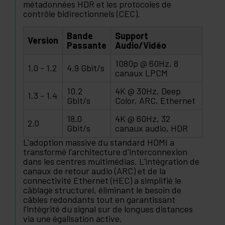
métadonnées HDR et les protocoles de
contrôle bidirectionnels (CEC).
Bande
Support
Version
Passante
Audio/Vidéo
1080p @ 60Hz, 8
1.0 - 1.2
4.9 Gbit/s
canaux LPCM
10.2
4K @ 30Hz, Deep
1.3 - 1.4
Gbit/s
Color, ARC, Ethernet
18.0
4K @ 60Hz, 32
2.0
Gbit/s
canaux audio, HDR
L'adoption massive du standard HDMI a
transformé l'architecture d'interconnexion
dans les centres multimédias. L'intégration de
canaux de retour audio (ARC) et de la
connectivité Ethernet (HEC) a simplifié le
câblage structurel, éliminant le besoin de
câbles redondants tout en garantissant
l'intégrité du signal sur de longues distances
via une égalisation active.