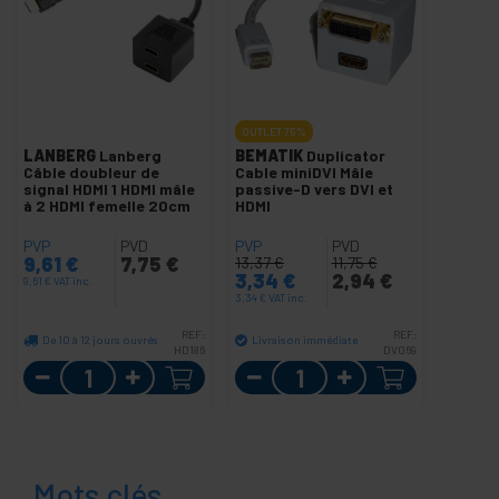
OUTLET
75%
LANBERG
Lanberg
BEMATIK
Duplicator
Câble doubleur de
Cable miniDVI Mâle
signal HDMI 1 HDMI mâle
passive-D vers DVI et
à 2 HDMI femelle 20cm
HDMI
PVP
PVD
PVP
PVD
9,61
€
7,75
€
13,37
€
11,75
€
3,34
€
2,94
€
9,61
€
VAT inc.
3,34
€
VAT inc.
REF:
REF:
De 10 à 12 jours ouvrés
Livraison immédiate
HD186
DV069
Quantité
Quantité
Mots clés