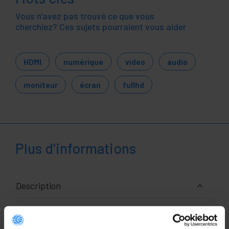
Vous n'avez pas trouvé ce que vous
cherchiez? Ces sujets pourraient vous aider
HDMI
numérique
video
audio
moniteur
écran
fullhd
Plus d'informations
Description
Câble de duplication HDMI passif. Il s'agit d'un
duplicateur HDMI doté d'un connecteur HDMI-