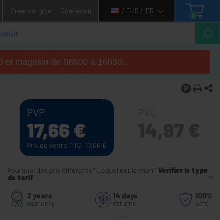
Créer compte
Connexion
/ EUR /
FR
0
h00 et magasin de 08h00 à 16h30.
PVP
PVD
17,66
€
14,97
€
Prix de vente TTC: 17,66
€
Pourquoi des prix différents? Lequel est le mien?
Vérifier le type
de tarif
2 years
14 days
100%
warranty
returns
safe