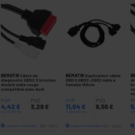
BEMATIK
Câble de
BEMATIK
Duplicateur câble
B
diagnostic OBD2 2 broches
OBD II OBD2 J1962 mâle à
di
double mâle rouge
femelle 150cm
br
compatible avec Audi
co
m
PVP
PVD
PVP
PVD
P
4,42
€
3,28
€
11,04
€
8,56
€
5
4,42
€
VAT inc.
11,04
€
VAT inc.
5,
Livraison immédiate
Livraison immédiate
REF:
OB173
REF:
OB002
Quantité
Quantité