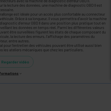
nnecteurs avec la machine de diagnostic d'erreur OBD lI.
ur la lecture des données, une machine de diagnostic OBD ll est
cessaire.
 rallonge est idéale pour un accès plus confortable au connecteur
véhicule. Grâce à sa longueur, il vous permettra d'avoir la machine
diagnostic d'erreur OBD ll dans une position plus pratique tout en
veillant les données en temps réel. Parmi les différentes valeurs
uvant être surveillées figurent les états de chaque composant du
icule, la lecture des erreurs, l'affichage des paramètres du
teur, entre autres.
al pour l'entretien des véhicules pouvant être utilisé aussi bien
s les ateliers mécaniques que chez les particuliers.
Regarder vidéo
nformations