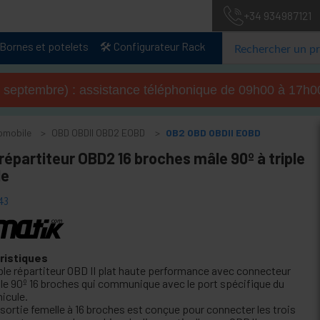
+34 934987121
Bornes et potelets
🛠️ Configurateur Rack
u 4 septembre) : assistance téléphonique de 09h00 à 17
tomobile
OBD OBDII OBD2 EOBD
OB2 OBD OBDII EOBD
répartiteur OBD2 16 broches mâle 90º à triple
le
43
ristiques
ble répartiteur OBD II plat haute performance avec connecteur
le 90º 16 broches qui communique avec le port spécifique du
icule.
 sortie femelle à 16 broches est conçue pour connecter les trois