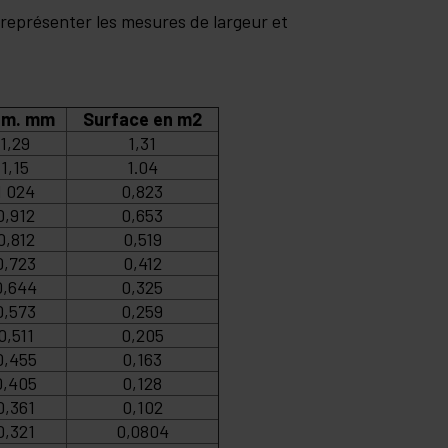
 représenter les mesures de largeur et
am. mm
Surface en m2
1,29
1,31
1,15
1.04
1 024
0,823
0,912
0,653
0,812
0,519
0,723
0,412
0,644
0,325
0,573
0,259
0,511
0,205
0,455
0,163
0,405
0,128
0,361
0,102
0,321
0,0804