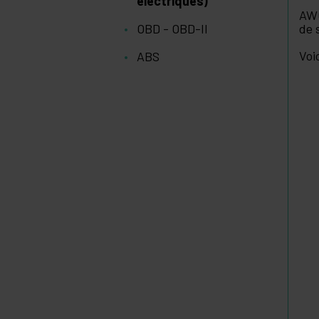
électriques)
AWG
OBD - OBD-II
de 
Voi
ABS