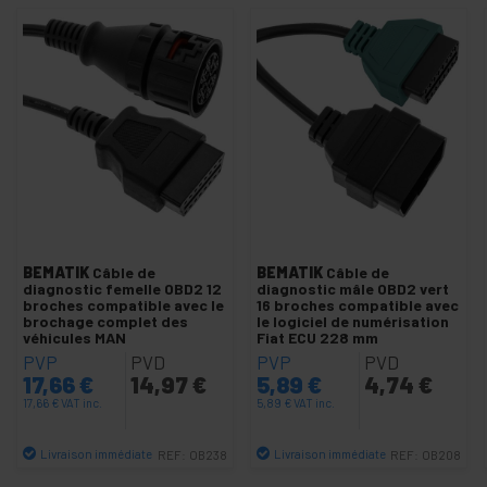
Housse de siège et coffre de voiture
Housses de siège de voiture
Fusibles automobile et porte-fusibles
Indicateurs de compression
-
OBD OBDII OBD2 EOBD
Adaptateur OBD OBD2 EOBD
OB2 OBD OBDII EOBD
Outils OBD
BEMATIK
Câble de
BEMATIK
Câble de
diagnostic femelle OBD2 12
diagnostic mâle OBD2 vert
broches compatible avec le
16 broches compatible avec
Pièces et outils du système de freinage
brochage complet des
le logiciel de numérisation
véhicules MAN
Fiat ECU 228 mm
Support caméra tablette téléphone
PVP
PVD
PVP
PVD
+
17,66
€
14,97
€
5,89
€
4,74
€
ExpressCard SD PCMCIA CF
17,66
€
VAT inc.
5,89
€
VAT inc.
+
Bloc d'alimentation
+
Gaming
Livraison immédiate
Livraison immédiate
REF:
OB238
REF:
OB208
Quantité
Quantité
interrupteurs magnétiques