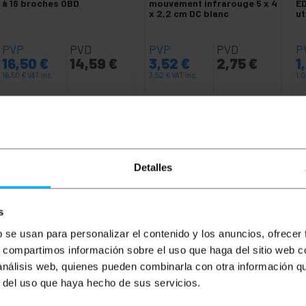
à 16 broches OBD
mouvement infrarouge 5 x 4
ED
x 2,2 cm DC blanc
ut
PVP
PVD
PVP
PVD
P
16,50
€
14,59
€
3,52
€
2,75
€
1
16,50
€
VAT inc.
3,52
€
VAT inc.
1,
Livraison immédiate
Livraison immédiate
REF:
OB032
REF:
NG084
Quantité
Quantité
Detalles
s
b se usan para personalizar el contenido y los anuncios, ofrecer
s, compartimos información sobre el uso que haga del sitio web 
 análisis web, quienes pueden combinarla con otra información q
r del uso que haya hecho de sus servicios.