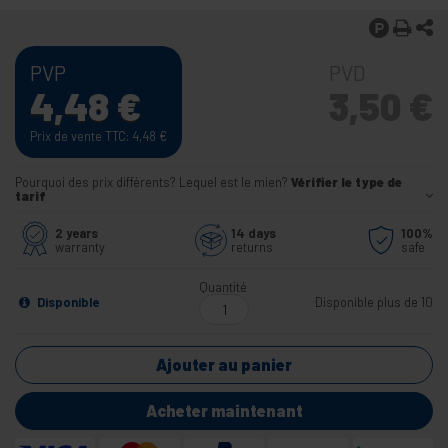
PVP
PVD
4,48
€
3,50
€
Prix de vente TTC: 4,48
€
Pourquoi des prix différents? Lequel est le mien?
Vérifier le type de
tarif
2 years
14 days
100%
warranty
returns
safe
Quantité
Disponible
Disponible plus de 10
Ajouter au panier
Acheter maintenant