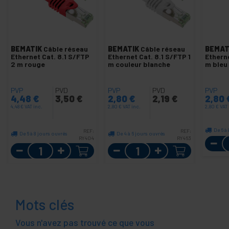
BEMATIK
Câble réseau
BEMATIK
Câble réseau
BEMAT
Ethernet Cat. 8.1 S/FTP
Ethernet Cat. 8.1 S/FTP 1
Etherne
2 m rouge
m couleur blanche
m bleu
PVP
PVD
PVP
PVD
PVP
4,48
€
3,50
€
2,80
€
2,19
€
2,80
4,48
€
VAT inc.
2,80
€
VAT inc.
2,80
€
VAT 
De 6 à
REF:
REF:
De 6 à 8 jours ouvrés
De 4 à 6 jours ouvrés
RY404
RY463
Quantité
Quantité
Mots clés
Vous n'avez pas trouvé ce que vous