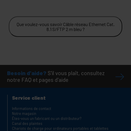
Que voulez-vous savoir Câble réseau Ethernet Cat.
8.1 S/FTP 2 m bleu ?
Besoin d'aide?
S'il vous plaît, consultez
notre FAQ et pages d'aide
Service client
Informations de contact
Notre magasin
Êtes-vous un fabricant ou un distributeur?
Canal des plaintes
Chariots de charge pour ordinateurs portables et tablettes