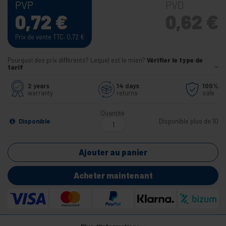
PVP
PVD
0,72
€
0,62
€
Prix de vente TTC: 0,72
€
Pourquoi des prix différents? Lequel est le mien?
Vérifier le type de
tarif
2 years
14 days
100%
warranty
returns
safe
Quantité
Disponible
Disponible plus de 10
Ajouter au panier
Acheter maintenant