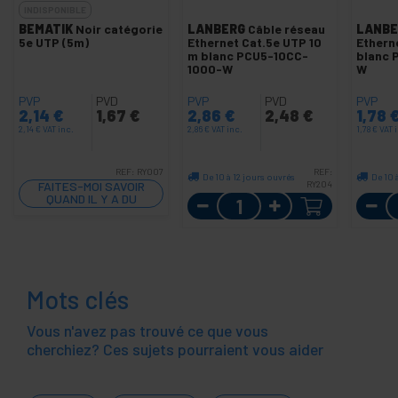
INDISPONIBLE
BEMATIK
Noir catégorie
LANBERG
Câble réseau
LANBE
5e UTP (5m)
Ethernet Cat.5e UTP 10
Ethern
m blanc PCU5-10CC-
blanc 
1000-W
W
PVP
PVD
PVP
PVD
PVP
2,14
€
1,67
€
2,86
€
2,48
€
1,78
2,14
€
VAT inc.
2,86
€
VAT inc.
1,78
€
VAT 
REF:
RY007
REF:
De 10 à 12 jours ouvrés
De 10 
FAITES-MOI SAVOIR
RY204
QUAND IL Y A DU
Quantité
STOCK
Mots clés
Vous n'avez pas trouvé ce que vous
cherchiez? Ces sujets pourraient vous aider