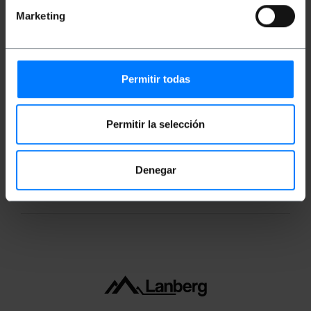
verrouillage.
Marketing
Mesures et poids
Permitir todas
Poids brut: 31 g
Dimensions du produit (largeur x profondeur x
Permitir la selección
hauteur): 0.0 x 0.0 x 0.0 cm
Nombre de colis: 1
Dimensions du colis: 19.5 x 14.0 x 1.5 cm
Denegar
Classification