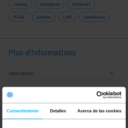
réseau
catégorie
ethernet
RJ45
cordon
LAN
connexion
Plus d'informations
Description
Câbles réseau Ethernet RJ45 de catégorie 5e UTP
(Cat.5e) de 1 m et de couleur blanc qui permet la
transmission de données et de voix de manière
standardisée. Il est monté avec un couvercle en PVC
qui agit comme un isolant. Idéal pour une utilisation
Consentimiento
Detalles
Acerca de las cookies
au niveau domestique et professionnel (usage
professionnel). Il permet d'interconnecter des
appareils dotés d'une connexion Ethernet. tels que