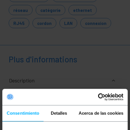
réseau
catégorie
ethernet
RJ45
cordon
LAN
connexion
Plus d'informations
Description
Câbles réseau Ethernet RJ45 de catégorie 5e FTP
(Cat.5e) de 1 m et de couleur gris qui permet la
transmission de données et de voix de manière
standardisée. Il est monté avec un couvercle en PVC
Consentimiento
Detalles
Acerca de las cookies
qui agit comme un isolant. Idéal pour une utilisation
au niveau domestique et professionnel (usage
professionnel). Il permet d'interconnecter des