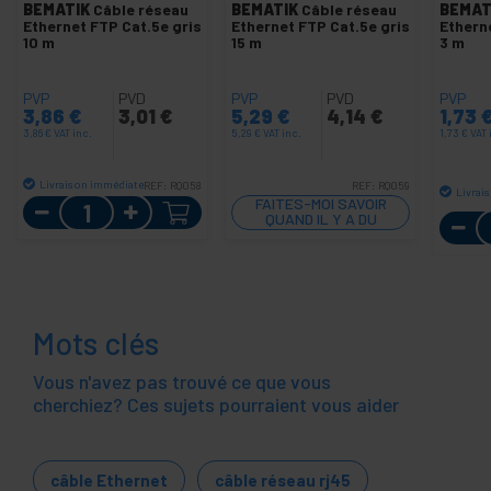
BEMATIK
Câble réseau
BEMATIK
Câble réseau
BEMAT
Ethernet FTP Cat.5e gris
Ethernet FTP Cat.5e gris
Ethern
10 m
15 m
3 m
PVP
PVD
PVP
PVD
PVP
3,86
€
3,01
€
5,29
€
4,14
€
1,73
3,86
€
VAT inc.
5,29
€
VAT inc.
1,73
€
VAT 
Livraison immédiate
REF:
RQ058
REF:
RQ059
Livrai
Quantité
FAITES-MOI SAVOIR
QUAND IL Y A DU
STOCK
Mots clés
Vous n'avez pas trouvé ce que vous
cherchiez? Ces sujets pourraient vous aider
câble Ethernet
câble réseau rj45