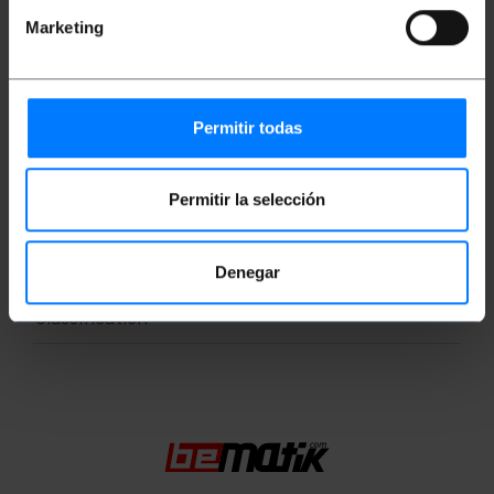
Connecteurs RJ45 avec languette de
verrouillage.
Marketing
Mesures et poids
Permitir todas
Poids brut: 30 g
Dimensions du produit (largeur x profondeur x
Permitir la selección
hauteur): 12.0 x 12.0 x 1.0 cm
Nombre de colis: 1
Dimensions du colis: 12.0 x 12.0 x 1.0 cm
Denegar
Classification