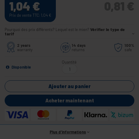
1,04
€
0,81
€
Prix de vente TTC: 1,04
€
Pourquoi des prix différents? Lequel est le mien?
Vérifier le type de
tarif
2 years
14 days
100%
warranty
returns
safe
Quantité
Disponible
Ajouter au panier
Acheter maintenant
Plus d'informations