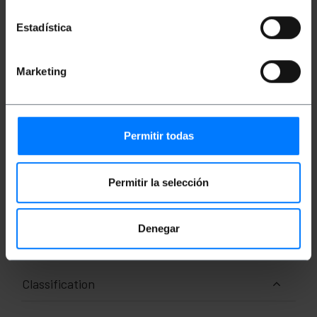
Câble Ethernet couleur rouge.
Débit en bauds : 10Gbps (10000Mbps) sur 100
Estadística
mètres.
Bande passante maximale par régulation :
500 MHz.
Sans halogène (LSHF LZFH).
Marketing
Connecteurs RJ45 avec languette de
verrouillage.
Permitir todas
Mesures et poids
Permitir la selección
Poids brut: 73 g
Dimensions du produit (largeur x profondeur x
hauteur): 16.0 x 16.0 x 2.0 cm
Nombre de colis: 1
Denegar
Dimensions du colis: 23.0 x 17.0 x 2.0 cm
Classification