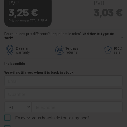
PVP
PVD
3,25
€
3,03
€
Prix de vente TTC: 3,25
€
Pourquoi des prix différents? Lequel est le mien?
Vérifier le type de
tarif
2 years
14 days
100%
warranty
returns
safe
Indisponible
We will notify you when it is back in stock.
Email
Quantité
Téléphone
En avez-vous besoin de toute urgence?