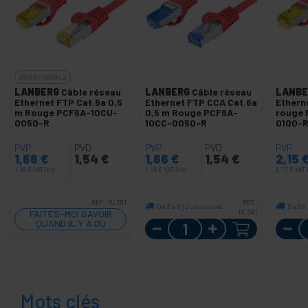
INDISPONIBLE
LANBERG
Câble réseau
LANBERG
Câble réseau
LANBE
Ethernet FTP Cat.6a 0,5
Ethernet FTP CCA Cat.6a
Ethern
m Rouge PCF6A-10CU-
0,5 m Rouge PCF6A-
rouge 
0050-R
10CC-0050-R
0100-
PVP
PVD
PVP
PVD
PVP
1,66
€
1,54
€
1,66
€
1,54
€
2,15
1,66
€
VAT inc.
1,66
€
VAT inc.
2,15
€
VAT 
REF:
RL391
REF:
De 3 à 5 jours ouvrés
De 3 à
FAITES-MOI SAVOIR
RL381
QUAND IL Y A DU
Quantité
STOCK
Mots clés