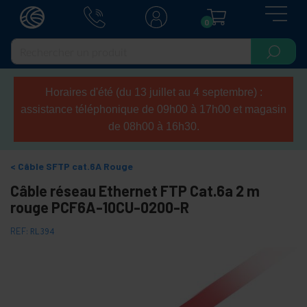
0
Horaires d'été (du 13 juillet au 4 septembre) :
assistance téléphonique de 09h00 à 17h00 et magasin
de 08h00 à 16h30.
Câble SFTP cat.6A Rouge
Câble réseau Ethernet FTP Cat.6a 2 m
rouge PCF6A-10CU-0200-R
REF:
RL394