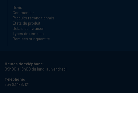
Devis
Commander
Produits reconditionnés
États du produit
Délais de livraison
Types de remises
Remises sur quantité
Heures de téléphone:
09h00 à 18h00 du lundi au vendredi
Téléphone:
+34 934987121
Email:
info@cablematic.com
Heures d'ouverture:
08h00 à 17h00 du lundi au vendredi
Cablematic Dos Mil SLU, Santander 61, 08020 Barcelone (Espagne)