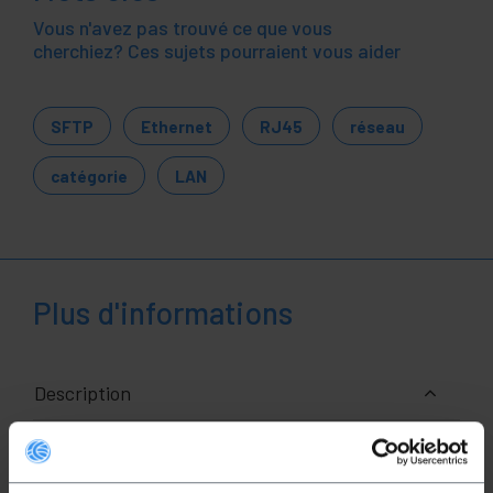
Vous n'avez pas trouvé ce que vous
cherchiez? Ces sujets pourraient vous aider
SFTP
Ethernet
RJ45
réseau
catégorie
LAN
Plus d'informations
Description
Câbles réseau Ethernet RJ45 de catégorie 6a FTP
(Cat.6a) de 2 m et de couleur rouge qui permet la