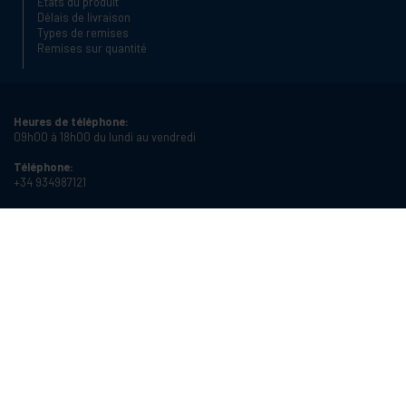
États du produit
Délais de livraison
Types de remises
Remises sur quantité
Heures de téléphone:
09h00 à 18h00 du lundi au vendredi
Téléphone:
+34 934987121
Email:
info@cablematic.com
Heures d'ouverture:
08h00 à 17h00 du lundi au vendredi
Cablematic Dos Mil SLU, Santander 61, 08020 Barcelone (Espagne)
Numéro de TVA:
ES-B62231261