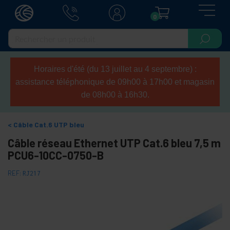
0
Horaires d'été (du 13 juillet au 4 septembre) :
assistance téléphonique de 09h00 à 17h00 et magasin
de 08h00 à 16h30.
Câble Cat.6 UTP bleu
Câble réseau Ethernet UTP Cat.6 bleu 7,5 m
PCU6-10CC-0750-B
REF:
RJ217