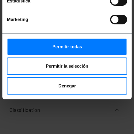
Estadística
Débit en bauds : 1Gbps (1000Mbps) sur 100
mètres.
Bande passante maximale par régulation : 250
Marketing
MHz.
Connecteurs RJ45 avec languette de
verrouillage.
Permitir todas
Mesures et poids
Permitir la selección
Poids brut: 180 g
Dimensions du produit (largeur x profondeur x
hauteur): 24.0 x 18.0 x 3.0 cm
Nombre de colis: 1
Denegar
Dimensions du colis: 24.0 x 18.0 x 3.0 cm
Classification