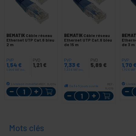
BEMATIK
Câble réseau
BEMATIK
Câble réseau
BEMAT
Ethernet UTP Cat.6 bleu
Ethernet UTP Cat.6 bleu
Ethern
2 m
de 15 m
de 3 m
PVP
PVD
PVP
PVD
PVP
1,54
€
1,21
€
7,33
€
5,89
€
1,70
1,54
€
VAT inc.
7,33
€
VAT inc.
1,70
€
VAT 
Livraison immédiate
Livrai
REF:
RJ014
REF:
De 3 à 5 jours ouvrés
Quantité
RJ019
Quantité
Mots clés