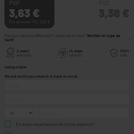
PVP
PVD
3,63
€
3,38
€
Prix de vente TTC: 3,63
€
Pourquoi des prix différents? Lequel est le mien?
Vérifier le type de
tarif
2 years
14 days
100%
warranty
returns
safe
Indisponible
We will notify you when it is back in stock.
Email
Quantité
Téléphone
En avez-vous besoin de toute urgence?