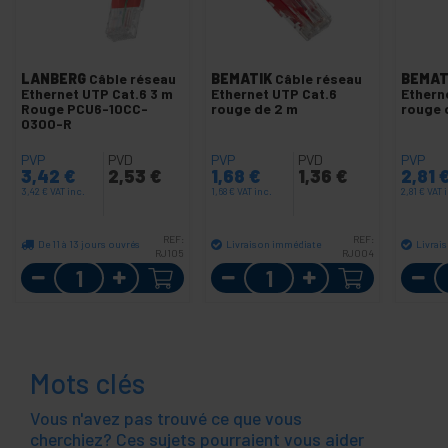
LANBERG
Câble réseau
BEMATIK
Câble réseau
BEMAT
Ethernet UTP Cat.6 3 m
Ethernet UTP Cat.6
Ethern
Rouge PCU6-10CC-
rouge de 2 m
rouge 
0300-R
PVP
PVD
PVP
PVD
PVP
3,42
€
2,53
€
1,68
€
1,36
€
2,81
3,42
€
VAT inc.
1,68
€
VAT inc.
2,81
€
VAT 
REF:
REF:
De 11 à 13 jours ouvrés
Livraison immédiate
Livrai
RJ105
RJ004
Quantité
Quantité
Mots clés
Vous n'avez pas trouvé ce que vous
cherchiez? Ces sujets pourraient vous aider