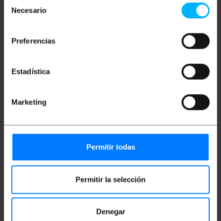
Selección
MHz.
Necesario
de
Connecteurs RJ45 avec languette de
verrouillage.
consentimiento
Preferencias
Mesures et poids
Estadística
Poids brut: 20 g
Dimensions du produit (largeur x profondeur x
Marketing
hauteur): 10.0 x 9.0 x 1.0 cm
Nombre de colis: 1
Dimensions du colis: 10.0 x 9.0 x 1.0 cm
Permitir todas
Documentation
Permitir la selección
Fiche produit 1
Denegar
Classification