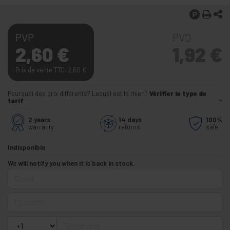
PVP
PVD
2,60
€
1,92
€
Prix de vente TTC: 2,60
€
Pourquoi des prix différents? Lequel est le mien?
Vérifier le type de
tarif
2 years
14 days
100%
warranty
returns
safe
Indisponible
We will notify you when it is back in stock.
Email
Quantité
Téléphone