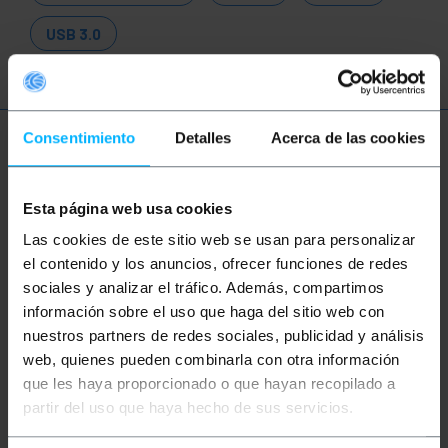
USB 3.0
Consentimiento
Detalles
Acerca de las cookies
Plus d'informations
Esta página web usa cookies
Description
Las cookies de este sitio web se usan para personalizar
el contenido y los anuncios, ofrecer funciones de redes
sociales y analizar el tráfico. Además, compartimos
Câble USB qui a à une extrémité un connecteur mâle
USB type C 3.0 et, à l'autre extrémité, un connecteur
información sobre el uso que haga del sitio web con
mâle USB type B 2.0. Câble USB 3.0 prenant en
nuestros partners de redes sociales, publicidad y análisis
charge une vitesse de transmission allant jusqu'à 5
web, quienes pueden combinarla con otra información
Gbit / s. Le connecteur 3.0 est réversible double face
(la position d'insertion n'a pas d'importance).
que les haya proporcionado o que hayan recopilado a
Fonction USB Power Delivery qui permet la
partir del uso que haya hecho de sus servicios.
transmission de l'énergie électrique via le câble (par
défaut 5V 900mA 4,5W, bien que certains câbles
puissent autoriser jusqu'à 1,5V et 3,0V).