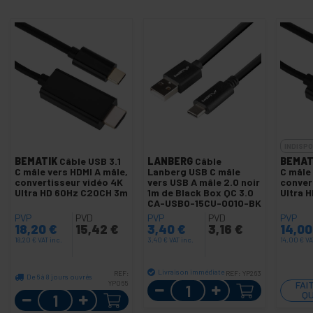
INDISPO
BEMATIK
Câble USB 3.1
LANBERG
Câble
BEMAT
C mâle vers HDMI A mâle,
Lanberg USB C mâle
C mâle
convertisseur vidéo 4K
vers USB A mâle 2.0 noir
conver
Ultra HD 60Hz C20CH 3m
1m de Black Box QC 3.0
Ultra 
CA-USBO-15CU-0010-BK
PVP
PVD
PVP
PVD
PVP
18,20
€
15,42
€
3,40
€
3,16
€
14,0
18,20
€
VAT inc.
3,40
€
VAT inc.
14,00
€
VA
Livraison immédiate
REF:
REF:
YP263
De 6 à 8 jours ouvrés
YP065
Quantité
FAI
Quantité
QU