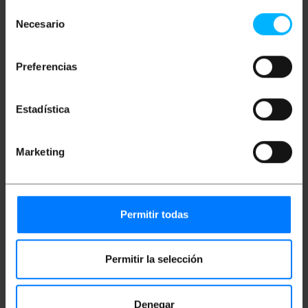
Selección
spécifications
Necesario
de
Câble USB doté à une extrémité d'un
consentimiento
connecteur mâle USB de type C 3.0 réversible
et, à l'autre extrémité, d'un connecteur mâle
Preferencias
USB de type B 2.0.
Compatible avec USB 2.0.
Prend en charge la vitesse de transmission
jusqu'à 5 Gbit / s.
Estadística
Longueur de câble: 1 m.
Câble noir.
Marketing
Mesures et poids
Permitir todas
Poids brut: 40 g
Nombre de colis: 1
Permitir la selección
Classification
Denegar