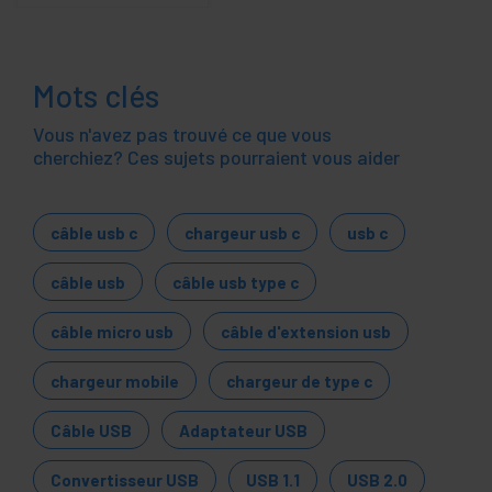
Mots clés
Vous n'avez pas trouvé ce que vous
cherchiez? Ces sujets pourraient vous aider
câble usb c
chargeur usb c
usb c
câble usb
câble usb type c
câble micro usb
câble d'extension usb
chargeur mobile
chargeur de type c
Câble USB
Adaptateur USB
Convertisseur USB
USB 1.1
USB 2.0