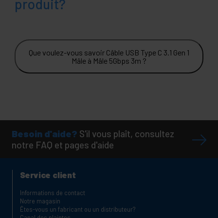
produit?
Que voulez-vous savoir Câble USB Type C 3.1 Gen 1
Mâle à Mâle 5Gbps 3m ?
Besoin d'aide?
S'il vous plaît, consultez
notre FAQ et pages d'aide
Service client
Informations de contact
Notre magasin
Êtes-vous un fabricant ou un distributeur?
Canal des plaintes