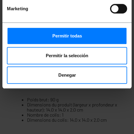
extrémité.
Marketing
Il permet à la fois le chargement de l'appareil
et la transmission de données.
Longueur du câble : 3 m.
Câble USB 3.1 Gen 1 prenant en charge une
vitesse de transmission allant jusqu'à 5
Gbit/s. Compatible avec USB 2.0.
Permitir todas
Le connecteur est réversible à double face,
donc la position d'insertion n'a pas
d'importance.
Le connecteur USB Type-C peut être utilisé à
Permitir la selección
la fois sur l'hôte et sur l'appareil.
Denegar
Mesures et poids
Poids brut: 90 g
Dimensions du produit (largeur x profondeur x
hauteur): 14.0 x 14.0 x 2.0 cm
Nombre de colis: 1
Dimensions du colis: 14.0 x 14.0 x 2.0 cm