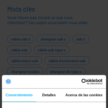
Mots clés
Vous n'avez pas trouvé ce que vous
cherchiez? Ces sujets pourraient vous aider
câble usb c
chargeur usb c
usb c
câble usb
câble usb type c
câble micro usb
câble d'extension usb
chargeur mobile
chargeur de type c
Câble USB
Adaptateur USB
Convertisseur USB
USB 1.1
USB 2.0
Consentimiento
Detalles
Acerca de las cookies
USB 3.0