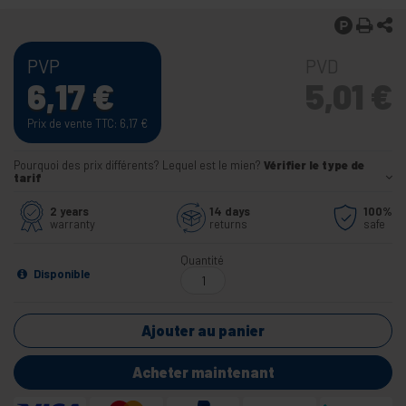
PVP
PVD
6,17
€
5,01
€
Prix de vente TTC: 6,17
€
Pourquoi des prix différents? Lequel est le mien?
Vérifier le type de
tarif
2 years
14 days
100%
warranty
returns
safe
Quantité
Disponible
Ajouter au panier
Acheter maintenant