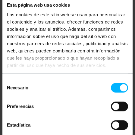
Esta página web usa cookies
Las cookies de este sitio web se usan para personalizar
el contenido y los anuncios, ofrecer funciones de redes
sociales y analizar el tráfico. Además, compartimos
Plus d'informations
información sobre el uso que haga del sitio web con
nuestros partners de redes sociales, publicidad y análisis
web, quienes pueden combinarla con otra información
Description
que les haya proporcionado o que hayan recopilado a
partir del uso que haya hecho de sus servicios.
Câble USB de type C doté d'un connecteur mâle USB
3.1 Gen 1 à une extrémité et d'un connecteur mâle
Selección
USB 3.1 Gen 1 à l'autre extrémité. Longueur du câble :
Necesario
3 m. Câble USB 3.1 prenant en charge une vitesse de
de
transmission allant jusqu'à 5 Gbit/s. Connecteur
consentimiento
réversible double face (peu importe la position
d'insertion) et compatible USB 2.0. Le connecteur
Preferencias
USB Type-C peut être utilisé à la fois sur l'hôte et sur
l'appareil.
spécifications
Câble USB de type C doté d'un connecteur
Estadística
mâle USB 3.1 Gen 1 à une extrémité et d'un
connecteur mâle USB 3.1 Gen 1 à l'autre