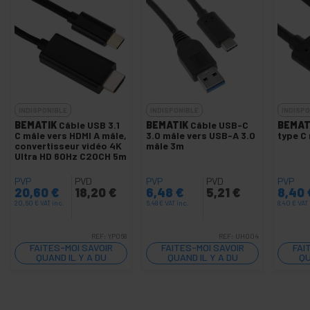
INDISPONIBLE
INDISPONIBLE
INDISPO
BEMATIK
Câble USB 3.1
BEMATIK
Câble USB-C
BEMAT
C mâle vers HDMI A mâle,
3.0 mâle vers USB-A 3.0
type C
convertisseur vidéo 4K
mâle 3m
Ultra HD 60Hz C20CH 5m
PVP
PVD
PVP
PVD
PVP
20,60
€
18,20
€
6,48
€
5,21
€
8,40
20,60
€
VAT inc.
6,48
€
VAT inc.
8,40
€
VAT 
REF:
YP068
REF:
UH004
FAITES-MOI SAVOIR
FAITES-MOI SAVOIR
FAI
QUAND IL Y A DU
QUAND IL Y A DU
QU
STOCK
STOCK