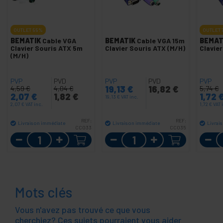
OUTLET
55%
OUTLET
BEMATIK
Cable VGA
BEMATIK
Cable VGA 15m
BEMAT
Clavier Souris ATX 5m
Clavier Souris ATX (M/H)
Clavier
(M/H)
PVP
PVD
PVP
PVD
PVP
19,13
€
16,82
€
4,59
€
4,04
€
5,74
€
2,07
€
1,82
€
1,72
19,13
€
VAT inc.
2,07
€
VAT inc.
1,72
€
VAT 
REF:
REF:
Livraison immédiate
Livraison immédiate
Livrai
CC033
CC035
Quantité
Quantité
Mots clés
Vous n'avez pas trouvé ce que vous
cherchiez? Ces sujets pourraient vous aider