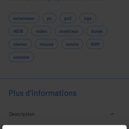
extenseur
pc
ps2
vga
HD15
vidéo
moniteur
écran
clavier
mouse
souris
KVM
console
Plus d'informations
Description