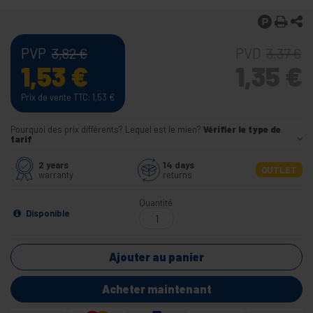
PVP
PVD
3,82
€
3,37
€
1,53
€
1,35
€
Prix de vente TTC: 1,53
€
Pourquoi des prix différents? Lequel est le mien?
Vérifier le type de
tarif
2 years
14 days
OUTLET
warranty
returns
Quantité
Disponible
Ajouter au panier
Acheter maintenant