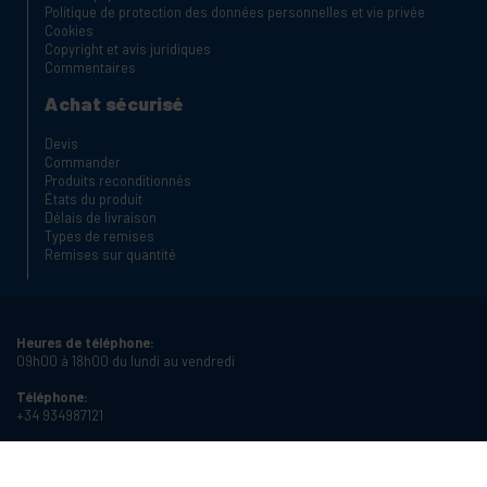
Politique de protection des données personnelles et vie privée
Cookies
Copyright et avis juridiques
Commentaires
Achat sécurisé
Devis
Commander
Produits reconditionnés
États du produit
Délais de livraison
Types de remises
Remises sur quantité
Heures de téléphone:
09h00 à 18h00 du lundi au vendredi
Téléphone:
+34 934987121
Email:
info@cablematic.com