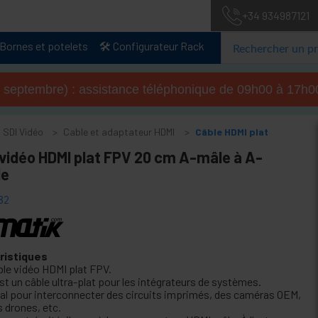
+34 934987121
Bornes et potelets
🛠️ Configurateur Rack
u 4 septembre) : assistance téléphonique de 09h00 à 17
 SDI Vidéo
Cable et adaptateur HDMI
Câble HDMI plat
 vidéo HDMI plat FPV 20 cm A-mâle à A-
le
82
ristiques
ble vidéo HDMI plat FPV.
st un câble ultra-plat pour les intégrateurs de systèmes.
éal pour interconnecter des circuits imprimés, des caméras OEM,
s drones, etc.