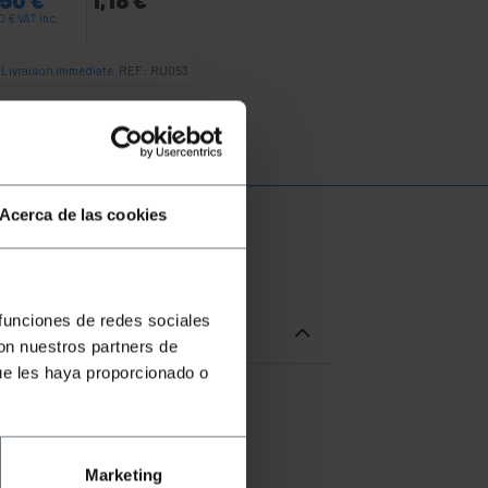
50
€
VAT inc.
Livraison immédiate
REF:
RU053
Quantité
Acerca de las cookies
 funciones de redes sociales
con nuestros partners de
ue les haya proporcionado o
r interconnecter des circuits
Marketing