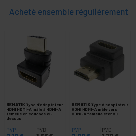
Convertisseur DisplayPort
Acheté ensemble régulièrement
Convertisseur HDMI
Convertisseurs VGA
+
Extendeur vidéo
Interface VGA, DVI et HDMI
+
Multiplicateur Vidéo
+
Vidéo SDI HD-SDI SD-SDI 3G-SDI
+
Éclairage
et son
+
Photographie
+
Outillage et
BEMATIK
Type d'adaptateur
BEMATIK
Type d'adaptateur
quincaillerie
HDMI HDMI-A mâle à HDMI-A
HDMI HDMI-A mâle vers
femelle en couches ci-
HDMI-A femelle étendu
Sécurité,
+
dessus
alarmes
et
PVP
PVD
PVP
PVD
contrôle
2,10
€
1,55
€
2,00
€
1,70
€