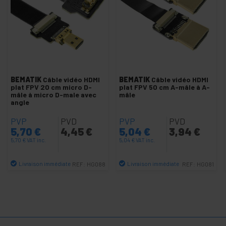
Câble HDMI Actif HDMI M/M
Câble HDMI plat
Câble HDMI-A M/M
Cable HDMI-A M/M - Rotatif
Câble HDMI-A vers DVI-D M/M
BEMATIK
Câble vidéo HDMI
BEMATIK
Câble vidéo HDMI
plat FPV 20 cm micro D-
plat FPV 50 cm A-mâle à A-
Câble HDMI-C M vers HDMI-A M
mâle à micro D-male avec
mâle
angle
Câble HDMI-D M vers HDMI-A M
Adaptateur MHL vers HDMI
PVP
PVD
PVP
PVD
5,70
€
4,45
€
5,04
€
3,94
€
Testeur de câble HDMI
5,70
€
VAT inc.
5,04
€
VAT inc.
Réplicateur de connecteur HDMI
Livraison immédiate
Livraison immédiate
REF:
HG088
REF:
HG081
Super câble HDMI 1.4 AM-AM
Quantité
Quantité
Super câble HDMI-A vers DVI-D M/M
+
Câble et adaptateur VGA SVGA
+
Commutateur vidéo