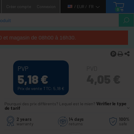
Créer compte
Connexion
/ EUR /
FR
0
h00 et magasin de 08h00 à 16h30.
PVP
PVD
5,18
€
4,05
€
Prix de vente TTC: 5,18
€
Pourquoi des prix différents? Lequel est le mien?
Vérifier le type
de tarif
2 years
14 days
100%
warranty
returns
safe