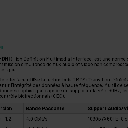
MI
HDMI
(High Definition Multimedia Interface) est une norme
nsmission simultanée de flux audio et vidéo non compressé
érique.
te interface utilise la technologie TMDS (Transition-Minimiz
antir l'intégrité des données à haute fréquence. Au fil de 
données sophistiqué capable de supporter la 4K à 60Hz, l
contrôle bidirectionnels (CEC).
rsion
Bande Passante
Support Audio/V
0 - 1.2
4.9 Gbit/s
1080p @ 60Hz, 8 