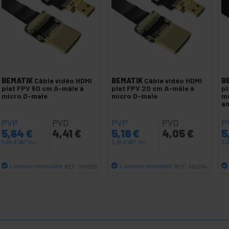
BEMATIK
Câble vidéo HDMI
BEMATIK
Câble vidéo HDMI
B
plat FPV 50 cm A-mâle à
plat FPV 20 cm A-mâle à
pl
micro D-male
micro D-male
mâ
an
PVP
PVD
PVP
PVD
P
5,64
€
4,41
€
5,18
€
4,05
€
5
5,64
€
VAT inc.
5,18
€
VAT inc.
5,
Livraison immédiate
Livraison immédiate
REF:
HG085
REF:
HG084
Quantité
Quantité