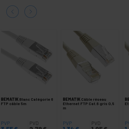
BEMATIK
Blanc Catégorie 6
BEMATIK
Câble réseau
B
FTP câble 5m
Ethernet FTP Cat.6 gris 0,5
Et
m
PVP
PVD
PVP
PVD
P
3,55
€
2,78
€
1,34
€
1,05
€
1