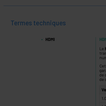
Termes techniques
HDMI
HD
Le
tra
num
Cet
gar
de 
de 
Ve
1.