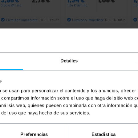
3,55
€
VAT inc.
1,34
€
VAT inc.
1,
Livraison immédiate
Livraison immédiate
REF:
RY037
REF:
RU052
Quantité
Quantité
Detalles
s
b se usan para personalizar el contenido y los anuncios, ofrecer
s, compartimos información sobre el uso que haga del sitio web 
 análisis web, quienes pueden combinarla con otra información q
r del uso que haya hecho de sus servicios.
ble ultra-plat pour les intégrateurs de systèmes. Idéal pou
es, etc.
Preferencias
Estadística