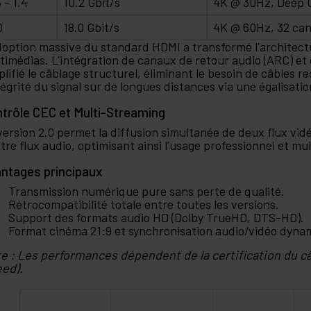
3 - 1.4
10.2 Gbit/s
4K @ 30Hz, Deep C
0
18.0 Gbit/s
4K @ 60Hz, 32 ca
doption massive du standard HDMI a transformé l'architect
timédias. L'intégration de canaux de retour audio (ARC) et
plifié le câblage structurel, éliminant le besoin de câbles 
ntégrité du signal sur de longues distances via une égalisatio
trôle CEC et Multi-Streaming
version 2.0 permet la diffusion simultanée de deux flux vi
tre flux audio, optimisant ainsi l'usage professionnel et mul
ntages principaux
Transmission numérique pure sans perte de qualité.
Rétrocompatibilité totale entre toutes les versions.
Support des formats audio HD (Dolby TrueHD, DTS-HD).
Format cinéma 21:9 et synchronisation audio/vidéo dyna
e : Les performances dépendent de la certification du 
ed).