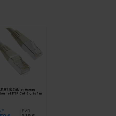
EMATIK
Câble réseau
hernet FTP Cat.6 gris 1 m
VP
PVD
,50
€
1,18
€