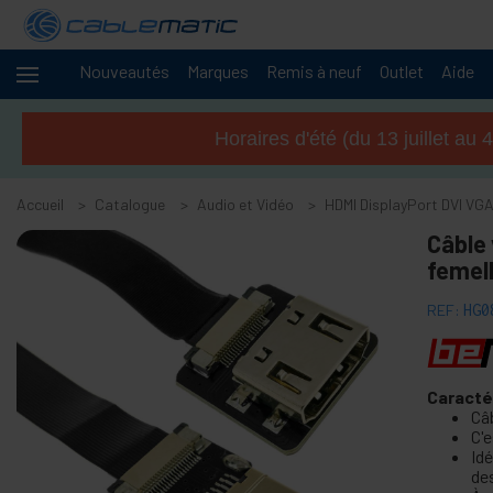
Nouveautés
Marques
Remis à neuf
Outlet
Aide
Câbles
+
et
Horaires d'été (du 13 juillet a
réseaux
+
Racks et
serveurs
Accueil
Catalogue
Audio et Vidéo
HDMI DisplayPort DVI VGA
Audio
-
Câble
et
femel
Vidéo
+
Accessoires de Audio et vidéo
REF:
HG0
+
Accessoires GoPro
+
Visite audioguidée
Caracté
+
Accessoires et câmeras CCTV
Câ
+
C'e
Écrans de Projection
Id
+
Stands d'ordinateur et de télévision
de