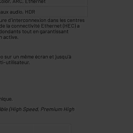
olor, ARC, Ethernet
naux audio, HDR
ure d'interconnexion dans les centres
 de la connectivité Ethernet (HEC) a
redondants tout en garantissant
n active.
déo sur un même écran et jusqu'à
ti-utilisateur.
mique.
câble (High Speed, Premium High