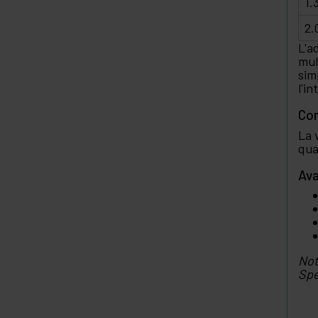
1.
2.
L'a
mul
sim
l'i
Con
La 
qua
Ava
Not
Spe