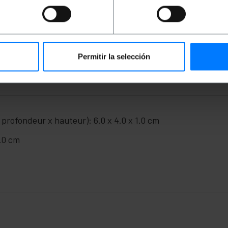
s intégrateurs de systèmes.
ircuits imprimés, des caméras OEM, des drones, etc.
connecteur HDMI mâle. À l’autre extrémité, il possède un c
Permitir la selección
 profondeur x hauteur): 6.0 x 4.0 x 1.0 cm
1.0 cm