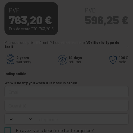
PVP
PVD
763,20
€
596,25
€
Prix de vente TTC: 763,20
€
Pourquoi des prix différents? Lequel est le mien?
Vérifier le type de
tarif
2 years
14 days
100%
warranty
returns
safe
Indisponible
We will notify you when it is back in stock.
Email
Quantité
Téléphone
En avez-vous besoin de toute urgence?