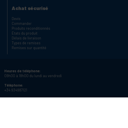
Achat sécurisé
Devis
Commander
Produits reconditionnés
États du produit
Délais de livraison
Types de remises
Remises sur quantité
Heures de téléphone:
09h00 à 18h00 du lundi au vendredi
Téléphone:
+34 934987121
Email:
info@cablematic.com
Heures d'ouverture:
08h00 à 17h00 du lundi au vendredi