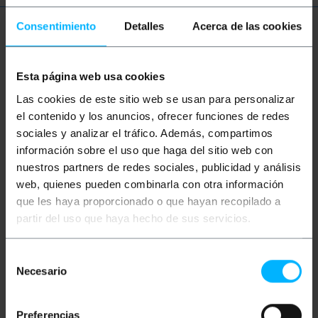
Consentimiento
Detalles
Acerca de las cookies
Plus d'informations
Esta página web usa cookies
Description
Las cookies de este sitio web se usan para personalizar
el contenido y los anuncios, ofrecer funciones de redes
sociales y analizar el tráfico. Además, compartimos
Armoire de chargement et de transport pour
ordinateurs portables, tablettes, smartphones et
información sobre el uso que haga del sitio web con
autres appareils électroniques. Idéale pour les
nuestros partners de redes sociales, publicidad y análisis
écoles, les bureaux, les entreprises, etc. Cette
web, quienes pueden combinarla con otra información
armoire métallique à roulettes facilite son
déplacement. À l'intérieur, des étagères
que les haya proporcionado o que hayan recopilado a
coulissantes permettent un rangement organisé des
partir del uso que haya hecho de sus servicios.
appareils à charger. Elle est équipée d'une porte
avant et arrière pour un accès aisé et d'un système
de ventilation pour maintenir une température
Selección
interne stable.
Necesario
de
Spécifications
consentimiento
Chariot pour ordinateur portable permettant
de transporter ordinateurs portables,
Preferencias
tablettes, smartphones et autres appareils