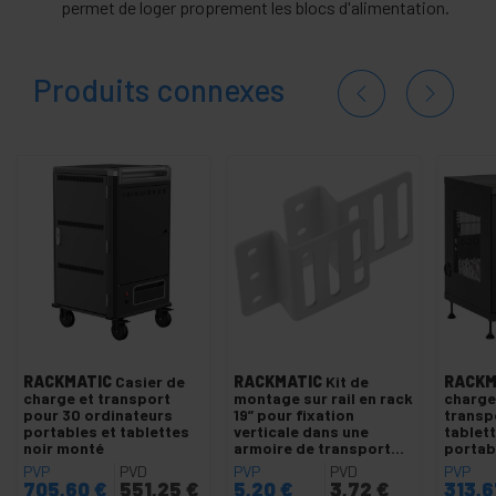
permet de loger proprement les blocs d'alimentation.
Produits connexes
RACKMATIC
Casier de
RACKMATIC
Kit de
RACKM
charge et transport
montage sur rail en rack
charge
pour 30 ordinateurs
19” pour fixation
transp
portables et tablettes
verticale dans une
tablet
noir monté
armoire de transport
portabl
blanche
prises
PVP
PVD
PVP
PVD
PVP
multip
705,60
€
551,25
€
5,20
€
3,72
€
313,