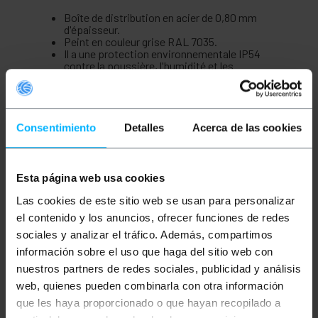
Boîte de distribution en acier de 0,80 mm
d'épaisseur.
Peint en couleur grise RAL 7035.
Il a une protection environnementale IP54
contre la poussière, l'humidité et les
éclaboussures d'eau.
Il a une fermeture quart de tour en plastique
dur. Une clé du même matériau (couleur noire)
est fournie.
Perforation 225 x 35 mm pour le passage des
Consentimiento
Detalles
Acerca de las cookies
câbles en partie haute. Couvercle avec joint en
caoutchouc fourni.
Joint en caoutchouc sur tout le profil de la
porte pour garantir l'étanchéité.
Esta página web usa cookies
Comprend une plaque en métal galvanisé à
quatre trous et les vis nécessaires au
Las cookies de este sitio web se usan para personalizar
montage.
el contenido y los anuncios, ofrecer funciones de redes
Dimensions (hauteur x largeur x profondeur) :
350 x 450 x 150 mm.
sociales y analizar el tráfico. Además, compartimos
información sobre el uso que haga del sitio web con
nuestros partners de redes sociales, publicidad y análisis
web, quienes pueden combinarla con otra información
Mesures et poids
que les haya proporcionado o que hayan recopilado a