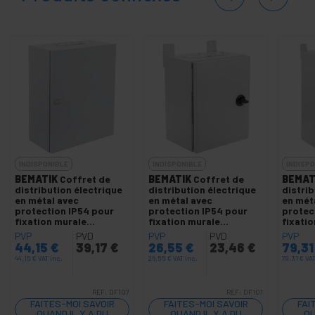
INDISPONIBLE
INDISPONIBLE
INDISPO
BEMATIK
Coffret de
BEMATIK
Coffret de
BEMAT
distribution électrique
distribution électrique
distrib
en métal avec
en métal avec
en mét
protection IP54 pour
protection IP54 pour
protec
fixation murale
fixation murale
fixati
300x350x200mm
200x250x150mm
400x5
PVP
PVD
PVP
PVD
PVP
44,15
€
39,17
€
26,55
€
23,46
€
79,3
44,15
€
VAT inc.
26,55
€
VAT inc.
79,31
€
VAT
REF:
DF107
REF:
DF101
FAITES-MOI SAVOIR
FAITES-MOI SAVOIR
FAI
QUAND IL Y A DU
QUAND IL Y A DU
QU