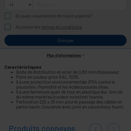
Téléphone
En avez-vous besoin de toute urgence?
Accepter les
termes et conditions
.
Envoyer
Plus d'informations
Caractéristiques
Boîte de distribution en acier de 0,80 mm d'épaisseur.
Peint en couleur grise RAL 7035.
Il a une protection environnementale IP54 contre la
poussière, l'humidité et les éclaboussures d'eau.
Il a une fermeture quart de tour en plastique dur. Une clé
du même matériau (couleur noire) est fournie.
Perforation 225 x 35 mm pour le passage des câbles en
partie haute. Couvercle avec joint en caoutchouc fourni.
Produits connexes