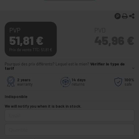
PVP
PVD
51,81
€
45,96
€
Prix de vente TTC: 51,81
€
Pourquoi des prix différents? Lequel est le mien?
Vérifier le type de
tarif
2 years
14 days
100%
warranty
returns
safe
Indisponible
We will notify you when it is back in stock.
Email
Quantité