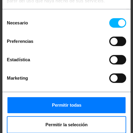
partir del uso que haya hecho de sus servicios.
Poids brut: 5.36 kg
Dimensions du produit (largeur x profondeur x
hauteur): 45.0 x 15.0 x 35.0 cm
Selección
Nombre de colis: 1
Necesario
Dimensions du colis: 47.0 x 37.0 x 16.0 cm
de
consentimiento
Preferencias
Classification
Estadística
Marketing
Permitir todas
Vidéos
Permitir la selección