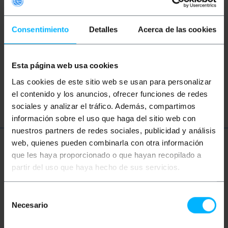
Mots clés
Vous n'avez pas trouvé ce que vous
Consentimiento
Detalles
Acerca de las cookies
cherchiez? Ces sujets pourraient vous aider
Esta página web usa cookies
réseau
ethernet
LAN
patch
Las cookies de este sitio web se usan para personalizar
ftth
fibre
optique
gigabit
el contenido y los anuncios, ofrecer funciones de redes
sociales y analizar el tráfico. Además, compartimos
información sobre el uso que haga del sitio web con
nuestros partners de redes sociales, publicidad y análisis
web, quienes pueden combinarla con otra información
Plus d'informations
que les haya proporcionado o que hayan recopilado a
partir del uso que haya hecho de sus servicios.
Description
Selección
Necesario
de
consentimiento
Bobine de câble fibre optique multimode simplex (1