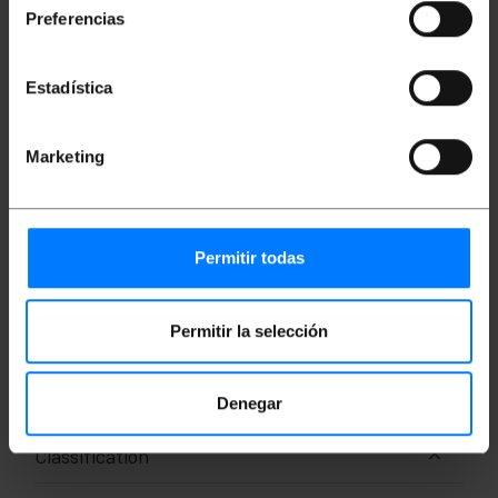
fibre) OM2. La section du noyau et son revêtement
Preferencias
sont de section 50/125 microns (um). La protection
extérieure est de type adhérente ou étanche (buffet
étanche), de couleur orange et de 3,0 mm de
diamètre. Câble sans halogène et ignifuge (LSZH =
Estadística
Low Smoke Zero Halogen). Longueur : 1000 m.
Marketing
Mesures et poids
Poids brut: 19.0 kg
Nombre de colis: 1
Permitir todas
Documentation
Permitir la selección
Fiche produit 1
Denegar
Classification