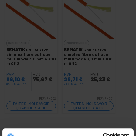
INDISPONIBLE
INDISPONIBLE
BEMATIK
Coil 50/125
BEMATIK
Coil 50/125
simplex fibre optique
simplex fibre optique
multimode 3,0 mm à 300
multimode 3,0 mm à 100
m OM2
m OM2
PVP
PVD
PVP
PVD
86,10
€
75,67
€
28,71
€
25,23
€
86,10
€
VAT inc.
28,71
€
VAT inc.
REF:
FH052
REF:
FH051
FAITES-MOI SAVOIR
FAITES-MOI SAVOIR
QUAND IL Y A DU
QUAND IL Y A DU
STOCK
STOCK