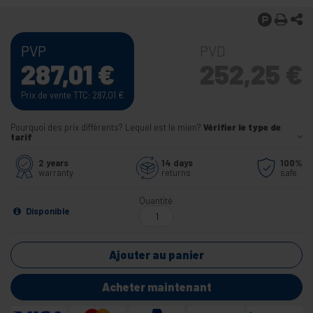
PVP
PVD
287,01
€
252,25
€
Prix de vente TTC: 287,01
€
Pourquoi des prix différents? Lequel est le mien?
Vérifier le type de
tarif
2 years
14 days
100%
warranty
returns
safe
Quantité
Disponible
Ajouter au panier
Acheter maintenant