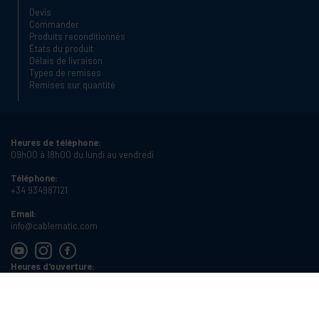
Devis
Commander
Produits reconditionnés
États du produit
Délais de livraison
Types de remises
Remises sur quantité
Heures de téléphone:
09h00 à 18h00 du lundi au vendredi
Téléphone:
+34 934987121
Email:
info@cablematic.com
Heures d'ouverture:
08h00 à 17h00 du lundi au vendredi
Cablematic Dos Mil SLU, Santander 61, 08020 Barcelone (Espagne)