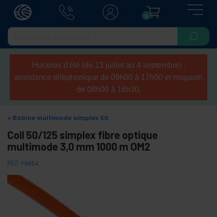
0
Horaires d'été (du 13 juillet au 4 septembre) :
assistance téléphonique de 09h00 à 17h00 et magasin
de 08h00 à 16h30.
Bobine multimode simplex 50
Coil 50/125 simplex fibre optique
multimode 3,0 mm 1000 m OM2
REF:
FH054